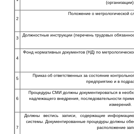
(организации)
Положение о метрологической с
2
Должностные инструкции (перечень трудовых обязаннос
3
Фонд нормативных документов (НД) по метрологическо
4
Приказ об ответственных за состояние контрольно
5
предприятию и в подра
Процедуры СМИ должны документироваться в необх
6
надлежащего внедрения, последовательности приме
измерений.
Должны вестись записи, содержащие информацию
системы. Документированные процедуры должны об
7
расположение зап