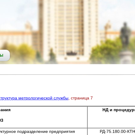
СЫ
труктура метрологической службы
, страница 7
вания
НД и процеду
03
уктурное подразделение предприятия
РД-75.180.00-КТ