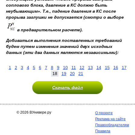
соплового блока, давление в КС должно быть
неубывающим». Т.е., падение давления в КС после
прорыва заглушки не допускается (смотри о выборе
в предварительном расчете).
Добиваться выполнения поставленных требований
будем путем изменения значений двух исходных
данных (эти два данных являются независимыми):
1
2
3
4
5
6
7
8
9
10
11
12
13
14
15
16
17
18
19
20
21
Скачать файл
© 2026 ВУнивере.ру
О проекте
Реклама на сайте
Правообладателям
Правила