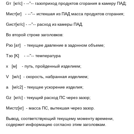
Gт [кг/с] - --"-- газоприход продуктов сгорания в камеру ПАД;
Mист[кг] - --"-- истекшая из ПАД масса продуктов сгорания;
Gист[кг/с] - --"-- расход из камеры ПАД.
Во второй строке заголовков:
Pзо [ат] - текущее давление в задонном объеме;
Tзо [K] - --"-- температура
x [м] - путь, пройденный изделием;
V [м/с] - скорость, набранная изделием;
a [м/с2] - текущее ускорение изделия;
Gz [кг/с] - текущий расход ПС через зазор;
Мистz[кг] - масса ПС, вытекшая через зазор.
Вывод, соответствующий текущему моменту времени,
содержит информацию согласно этим заголовкам.