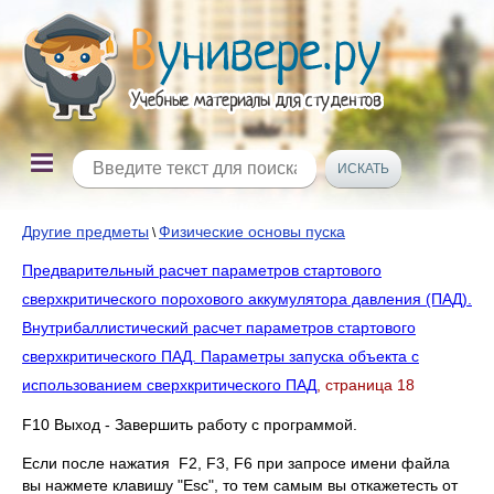
Другие предметы
Физические основы пуска
\
Предварительный расчет параметров стартового
сверхкритического порохового аккумулятора давления (ПАД).
Внутрибаллистический расчет параметров стартового
сверхкритического ПАД. Параметры запуска объекта с
использованием сверхкритического ПАД
, страница 18
F10 Выход - Завершить работу с программой.
Если после нажатия F2, F3, F6 при запросе имени файла
вы нажмете клавишу "Esc", то тем самым вы откажетесть от