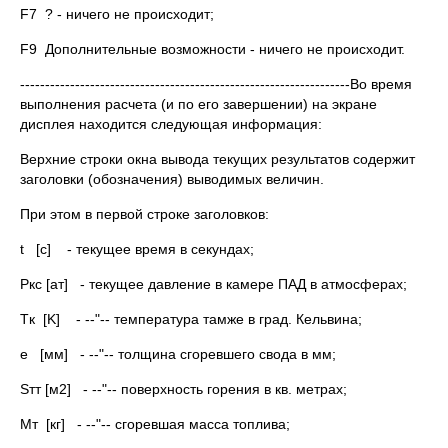
F7 ? - ничего не происходит;
F9 Дополнительные возможности - ничего не происходит.
------------------------------------------------------------------Во время
выполнения расчета (и по его завершении) на экране
дисплея находится следующая информация:
Верхние строки окна вывода текущих результатов содержит
заголовки (обозначения) выводимых величин.
При этом в первой строке заголовков:
t [c] - текущее время в секундах;
Pкс [ат] - текущее давление в камере ПАД в атмосферах;
Tк [K] - --"-- температура тамже в град. Кельвина;
e [мм] - --"-- толщина сгоревшего свода в мм;
Sтт [м2] - --"-- поверхность горения в кв. метрах;
Mт [кг] - --"-- сгоревшая масса топлива;