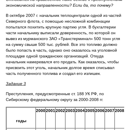
экономической направленности? Если да, то почему?
В октябре 2007 г. начальник теплоцентрали одной из частей
Северного флота, с помощью несложной комбинации
попытался похитить крупную партию угля. В бухгалтерии
части начальнику выписали доверенность, по которой он
вывез из мурманского ЗАО «Транстерминал» 500 тонн угля
на сумму свыше 500 тыс. рублей. Все это топливо должно
было попасть в часть, однако оно оказалось на уголовной
площадке одной гражданских организаций. Откуда
начальник намеревался его продать. Как оказалось, чтобы
присвоить этот уголь, начальник долгое время списывал
часть полученного топлива и создал его излишек.
Задание 3
Преступления, предусмотренные ст. 188 УК РФ, по
Сибирскому федеральному округу за 2000-2008 гг.
2000
2001
2002
2003
2004
2005
2006
2007
2008
годы