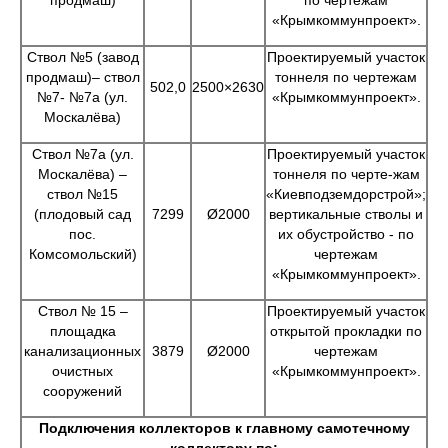
продмаш)
по чертежам
«Крымкоммунпроект».
Ствол №5 (завод
Проектируемый участок
продмаш)– ствол
тоннеля по чертежам
502,0
2500×2630
№7- №7а (ул.
«Крымкоммунпроект».
Москалёва)
Ствол №7а (ул.
Проектируемый участок
Москалёва) –
тоннеля по черте-жам
ствол №15
«Киевподземдорстрой»;
(плодовый сад
7299
Ø2000
вертикальные стволы и
пос.
их обустройство - по
Комсомольский)
чертежам
«Крымкоммунпроект».
Ствол № 15 –
Проектируемый участок
площадка
открытой прокладки по
канализационных
3879
Ø2000
чертежам
очистных
«Крымкоммунпроект».
сооружений
Подключения коллекторов к главному самотечному