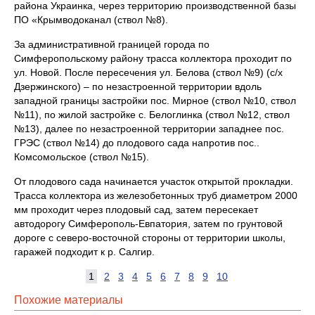
района Украинка, через территорию производственной базы
ПО «Крымводоканал (ствол №8).
За административной границей города по
Симферопольскому району трасса коллектора проходит по
ул. Новой. После пересечения ул. Белова (ствол №9) (с/х
Дзержинского) – по незастроенной территории вдоль
западной границы застройки пос. Мирное (ствол №10, ствол
№11), по жилой застройке с. Белоглинка (ствол №12, ствол
№13), далее по незастроенной территории западнее пос.
ГРЭС (ствол №14) до плодового сада напротив пос..
Комсомольское (ствол №15).
От плодового сада начинается участок открытой прокладки.
Трасса коллектора из железобетонных труб диаметром 2000
мм проходит через плодовый сад, затем пересекает
автодорогу Симферополь-Евпатория, затем по грунтовой
дороге с северо-восточной стороны от территории школы,
гаражей подходит к р. Салгир.
1
2
3
4
5
6
7
8
9
10
Похожие материалы