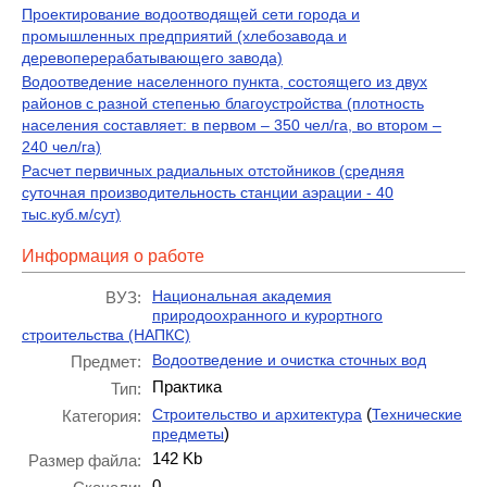
Проектирование водоотводящей сети города и
промышленных предприятий (хлебозавода и
деревоперерабатывающего завода)
Водоотведение населенного пункта, состоящего из двух
районов с разной степенью благоустройства (плотность
населения составляет: в первом – 350 чел/га, во втором –
240 чел/га)
Расчет первичных радиальных отстойников (средняя
суточная производительность станции аэрации - 40
тыс.куб.м/сут)
Информация о работе
Национальная академия
ВУЗ:
природоохранного и курортного
строительства (НАПКС)
Водоотведение и очистка сточных вод
Предмет:
Практика
Тип:
(
Строительство и архитектура
Технические
Категория:
)
предметы
142 Kb
Размер файла:
0