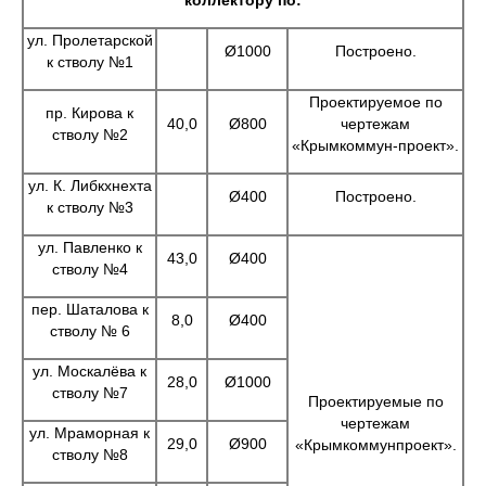
коллектору по:
ул. Пролетарской
Ø1000
Построено.
к стволу №1
Проектируемое по
пр. Кирова к
40,0
Ø800
чертежам
стволу №2
«Крымкоммун-проект».
ул. К. Либкхнехта
Ø400
Построено.
к стволу №3
ул. Павленко к
43,0
Ø400
стволу №4
пер. Шаталова к
8,0
Ø400
стволу № 6
ул. Москалёва к
28,0
Ø1000
стволу №7
Проектируемые по
чертежам
ул. Мраморная к
29,0
Ø900
«Крымкоммунпроект».
стволу №8