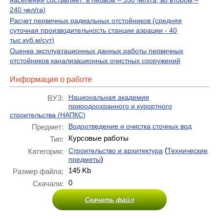
населения составляет: в первом – 350 чел/га, во втором –
240 чел/га)
Расчет первичных радиальных отстойников (средняя
суточная производительность станции аэрации - 40
тыс.куб.м/сут)
Оценка эксплуатационных данных работы первичных
отстойников канализационных очистных сооружений
Информация о работе
Национальная академия
ВУЗ:
природоохранного и курортного
строительства (НАПКС)
Водоотведение и очистка сточных вод
Предмет:
Курсовые работы
Тип:
(
Строительство и архитектура
Технические
Категория:
)
предметы
145 Kb
Размер файла:
0
Скачали:
Скачать файл