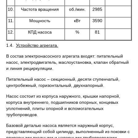
10.
Частота вращения
об./мин.
2985
11.
Мощность
кВт
3590
12.
КПД насоса
%
81
1.4.
Устройство агрегата.
В состав электронасосного агрегата входят: питательный
насос, электродвигатель, маслоустановка, клапан обратный
и линия рециркуляции.
Питательный насос – секционный, десяти ступенчатый,
центробежный, горизонтальный, двухнапорный.
Насос состоит из корпуса наружного, крышки напорной,
корпуса внутреннего, подшипников опорных, концевых
уплотнений, плиты опорной и вспомогательных
трубопроводов.
Базовой деталью насоса является наружный корпус,
представляющий собой цилиндр, выполненный из поковки с
приварными входными и напорными трубопроводами,