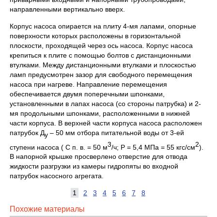
направленными вертикально вверх.
Корпус насоса опирается на плиту 4-мя лапами, опорные
поверхности которых расположены в горизонтальной
плоскости, проходящей через ось насоса. Корпус насоса
крепиться к плите с помощью болтов с дистанционными
втулками. Между дистанционными втулками и плоскостью
ламп предусмотрен зазор для свободного перемещения
насоса при нагреве. Направление перемещения
обеспечивается двумя поперечными шпонками,
установленными в лапах насоса (со стороны патрубка) и 2-
мя продольными шпонками, расположенными в нижней
части корпуса. В верхней части корпуса насоса расположен
патрубок Д
– 50 мм отбора питательной воды от 3-ей
у
3
2
ступени насоса ( С п. в. = 50 м
/ч; Р = 5,4 МПа = 55 кгс/см
).
В напорной крышке просверлено отверстие для отвода
жидкости разгрузки из камеры гидропяты во входной
патрубок насосного агрегата.
1
2
3
4
5
6
7
8
Похожие материалы