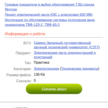
Годовые показатели и выбор оборудования ТЭЦ города
Якутска
Проект электрической части КЭС с агрегатами 500 МВт
Инструкция по обслуживанию системы уплотнения вала
генераторов ТВФ-120-2, ТВФ-60-2
Информация о работе
Северо-Западный государственный
ВУЗ:
заочный технический университет (СЗТУ)
Электрическая часть электростанций и
Предмет:
подстанций
Практика
Тип:
(
)
Электротехника
Технические предметы
Категория:
136 Kb
Размер файла:
0
Скачали:
Скачать файл