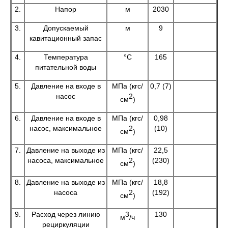
2.
Напор
м
2030
3.
Допускаемый
м
9
кавитационный запас
4.
Температура
°С
165
питательной воды
5.
Давление на входе в
МПа (кгс/
0,7 (7)
насос
2
см
)
6.
Давление на входе в
МПа (кгс/
0,98
насос, максимальное
2
(10)
см
)
7.
Давление на выходе из
МПа (кгс/
22,5
насоса, максимальное
2
(230)
см
)
8.
Давление на выходе из
МПа (кгс/
18,8
насоса
2
(192)
см
)
9.
Расход через линию
3
130
м
/ч
рециркуляции