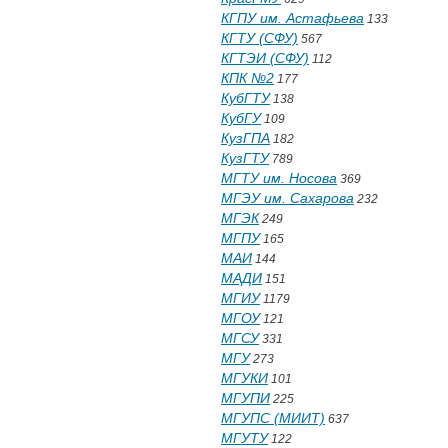
КГПУ им. Астафьева
133
КГТУ (СФУ)
567
КГТЭИ (СФУ)
112
КПК №2
177
КубГТУ
138
КубГУ
109
КузГПА
182
КузГТУ
789
МГТУ им. Носова
369
МГЭУ им. Сахарова
232
МГЭК
249
МГПУ
165
МАИ
144
МАДИ
151
МГИУ
1179
МГОУ
121
МГСУ
331
МГУ
273
МГУКИ
101
МГУПИ
225
МГУПС (МИИТ)
637
МГУТУ
122