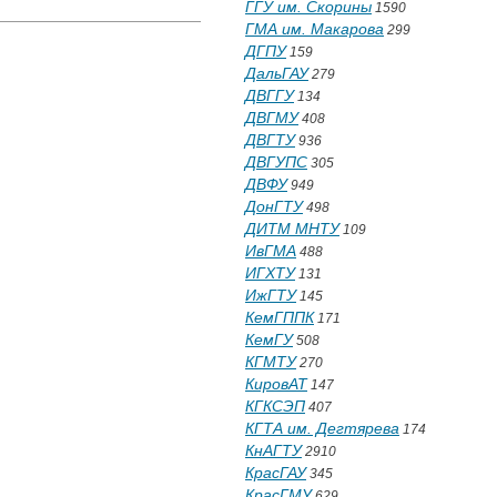
ГГУ им. Скорины
1590
ГМА им. Макарова
299
ДГПУ
159
ДальГАУ
279
ДВГГУ
134
ДВГМУ
408
ДВГТУ
936
ДВГУПС
305
ДВФУ
949
ДонГТУ
498
ДИТМ МНТУ
109
ИвГМА
488
ИГХТУ
131
ИжГТУ
145
КемГППК
171
КемГУ
508
КГМТУ
270
КировАТ
147
КГКСЭП
407
КГТА им. Дегтярева
174
КнАГТУ
2910
КрасГАУ
345
КрасГМУ
629