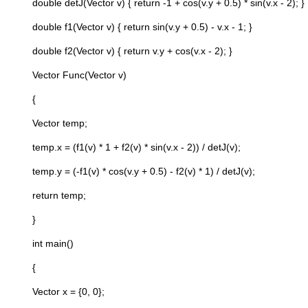
double detJ(Vector v) { return -1 + cos(v.y + 0.5) * sin(v.x - 2); }
double f1(Vector v) { return sin(v.y + 0.5) - v.x - 1; }
double f2(Vector v) { return v.y + cos(v.x - 2); }
Vector Func(Vector v)
{
Vector temp;
temp.x = (f1(v) * 1 + f2(v) * sin(v.x - 2)) / detJ(v);
temp.y = (-f1(v) * cos(v.y + 0.5) - f2(v) * 1) / detJ(v);
return temp;
}
int main()
{
Vector x = {0, 0};