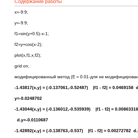
Содержание работы
x=-9:9;
y=-9:9;
f1=sin(y+0.5)-x-1;
f2=y+cos(x-2);
plot(x,f1,x,f2);
grid on;
модифицированный метод (E = 0.01-для не модифицирован
-1.43817(x,y) = (-0.137061,-0.52487) |f1 - f2| = 0.0469158
y=-0.0248702
-1.43044(x,y) = (-0.136012,-0.535939) |f1 - f2| = 0.008633
d.y=-0.0110687
-1.42892(x,y) = (-0.138763,-0.537) |f1 - f2| = 0.00272782 