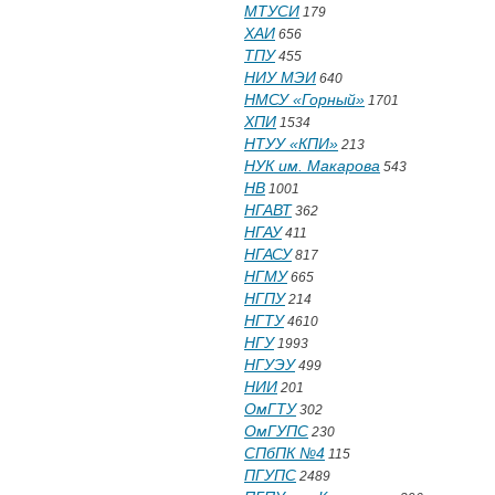
МТУСИ
179
ХАИ
656
ТПУ
455
НИУ МЭИ
640
НМСУ «Горный»
1701
ХПИ
1534
НТУУ «КПИ»
213
НУК им. Макарова
543
НВ
1001
НГАВТ
362
НГАУ
411
НГАСУ
817
НГМУ
665
НГПУ
214
НГТУ
4610
НГУ
1993
НГУЭУ
499
НИИ
201
ОмГТУ
302
ОмГУПС
230
СПбПК №4
115
ПГУПС
2489