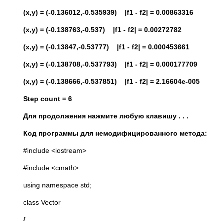
(x,y) = (-0.136012,-0.535939) |f1 - f2| = 0.00863316
(x,y) = (-0.138763,-0.537) |f1 - f2| = 0.00272782
(x,y) = (-0.13847,-0.53777) |f1 - f2| = 0.000453661
(x,y) = (-0.138708,-0.537793) |f1 - f2| = 0.000177709
(x,y) = (-0.138666,-0.537851) |f1 - f2| = 2.16604e-005
Step count = 6
Для продолжения нажмите любую клавишу . . .
Код программы для немодифицированного метода:
#include <iostream>
#include <cmath>
using namespace std;
class Vector
{