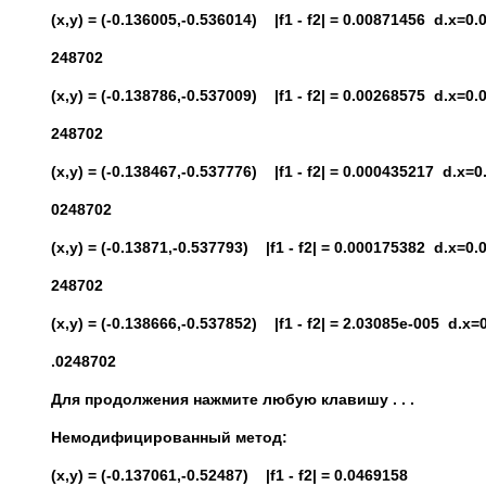
(x,y) = (-0.136005,-0.536014) |f1 - f2| = 0.00871456 d.x=0
248702
(x,y) = (-0.138786,-0.537009) |f1 - f2| = 0.00268575 d.x=0
248702
(x,y) = (-0.138467,-0.537776) |f1 - f2| = 0.000435217 d.x=
0248702
(x,y) = (-0.13871,-0.537793) |f1 - f2| = 0.000175382 d.x=0
248702
(x,y) = (-0.138666,-0.537852) |f1 - f2| = 2.03085e-005 d.x
.0248702
Для продолжения нажмите любую клавишу . . .
Немодифицированный метод
:
(x,y) = (-0.137061,-0.52487) |f1 - f2| = 0.0469158