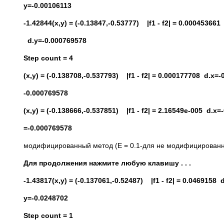
y=-0.00106113
-1.42844(x,y) = (-0.13847,-0.53777) |f1 - f2| = 0.00045366
d.y=-0.000769578
Step count = 4
(x,y) = (-0.138708,-0.537793) |f1 - f2| = 0.000177708 d.x=
-0.000769578
(x,y) = (-0.138666,-0.537851) |f1 - f2| = 2.16549e-005 d.x
=-0.000769578
модифицированный метод (E = 0.1-для не модифицированн
Для продолжения нажмите любую клавишу . . .
-1.43817(x,y) = (-0.137061,-0.52487) |f1 - f2| = 0.0469158
y=-0.0248702
Step count = 1