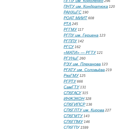
ПГПУ им. Короленко
296
ПНТУ им. Кондратюка
120
РАНХиГС
190
РОАТ МИИТ
608
РТА
245
РГГМУ
117
РГПУ им. Герцена
123
РГППУ
142
РГСУ
162
«МАТИ» — РГТУ
121
РГУНиГ
260
РЭУ им. Плеханова
123
РГАТУ им. Соловьёва
219
РязГМУ
125
РГРТУ
666
СамГТУ
131
СПбГАСУ
315
ИНЖЭКОН
328
СПбГИПСР
136
СПбГЛТУ им. Кирова
227
СПбГМТУ
143
СПбГПМУ
146
СПбГПУ
1599