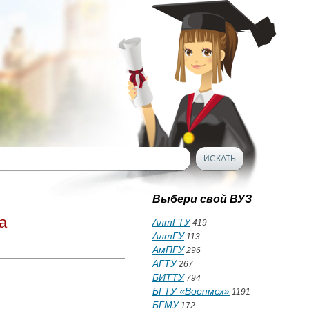
Выбери свой ВУЗ
а
АлтГТУ
419
АлтГУ
113
АмПГУ
296
АГТУ
267
БИТТУ
794
БГТУ «Военмех»
1191
БГМУ
172