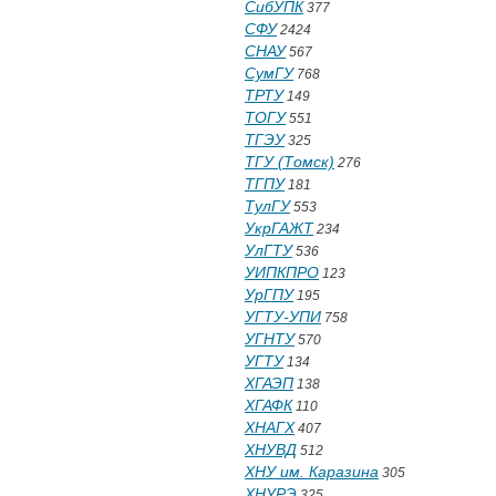
СибУПК
377
СФУ
2424
СНАУ
567
СумГУ
768
ТРТУ
149
ТОГУ
551
ТГЭУ
325
ТГУ (Томск)
276
ТГПУ
181
ТулГУ
553
УкрГАЖТ
234
УлГТУ
536
УИПКПРО
123
УрГПУ
195
УГТУ-УПИ
758
УГНТУ
570
УГТУ
134
ХГАЭП
138
ХГАФК
110
ХНАГХ
407
ХНУВД
512
ХНУ им. Каразина
305
ХНУРЭ
325