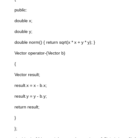
public:
double x;
double y;
double norm() { return sqrt(x * x + y * y); }
Vector operator-(Vector b)
{
Vector result;
result.x = x - b.x;
result.y = y - b.y;
return result;
}
};