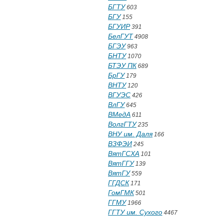
БГТУ
603
БГУ
155
БГУИР
391
БелГУТ
4908
БГЭУ
963
БНТУ
1070
БТЭУ ПК
689
БрГУ
179
ВНТУ
120
ВГУЭС
426
ВлГУ
645
ВМедА
611
ВолгГТУ
235
ВНУ им. Даля
166
ВЗФЭИ
245
ВятГСХА
101
ВятГГУ
139
ВятГУ
559
ГГДСК
171
ГомГМК
501
ГГМУ
1966
ГГТУ им. Сухого
4467