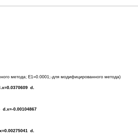
ного метода; E1=0.0001;-для модифицированного метода)
 d.x=0.0370609 d.
16 d.x=-0.00104867
d.x=0.00275041 d.