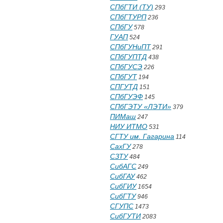
СПбГТИ (ТУ)
293
СПбГТУРП
236
СПбГУ
578
ГУАП
524
СПбГУНиПТ
291
СПбГУПТД
438
СПбГУСЭ
226
СПбГУТ
194
СПГУТД
151
СПбГУЭФ
145
СПбГЭТУ «ЛЭТИ»
379
ПИМаш
247
НИУ ИТМО
531
СГТУ им. Гагарина
114
СахГУ
278
СЗТУ
484
СибАГС
249
СибГАУ
462
СибГИУ
1654
СибГТУ
946
СГУПС
1473
СибГУТИ
2083