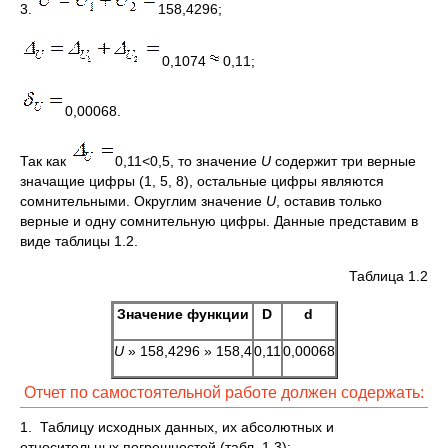
3.
158,4296;
0,1074
0,11;
0,00068.
Так как
0,11<0,5, то значение
U
содержит три верные
значащие цифры (1, 5, 8), остальные цифры являются
сомнительными. Округлим значение
U
, оставив только
верные и одну сомнительную цифры. Данные представим в
виде таблицы 1.2.
Таблица 1.2
Значение функции
D
d
U
» 158,4296 » 158,4
0,11
0,00068
Отчет по самостоятельной работе должен содержать:
1. Таблицу исходных данных, их абсолютных и
относительных погрешностей (табл. 1.3);