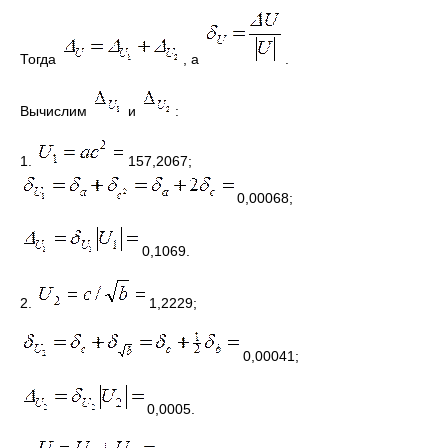
Тогда
, а
.
Вычислим
и
:
1.
157,2067;
0,00068;
0,1069.
2.
1,2229;
0,00041;
0,0005.