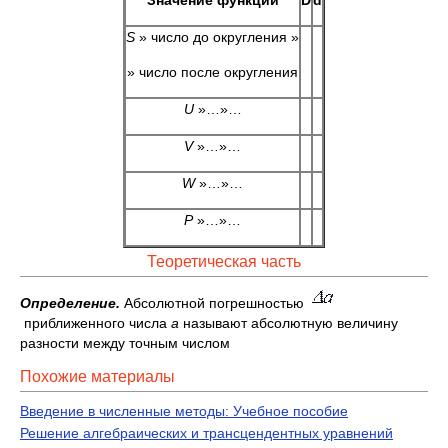
Значение функции
D
d
S
» число до округления »
» число после округления
U
»…»…
V
»…»…
W
»…»…
P
»…»…
Теоретическая часть
Определение.
Абсолютной погрешностью
приближенного числа
а
называют абсолютную величину
разности между точным числом
Похожие материалы
Введение в численные методы: Учебное пособие
Решение алгебраических и трансцендентных уравнений