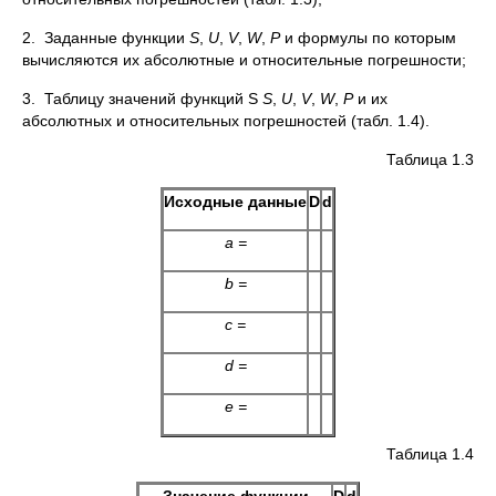
2. Заданные функции
S
,
U
,
V
,
W
,
P
и формулы по которым
вычисляются их абсолютные и относительные погрешности;
3. Таблицу значений функций S
S
,
U
,
V
,
W
,
P
и их
абсолютных и относительных погрешностей (табл. 1.4).
Таблица 1.3
Исходные данные
D
d
a =
b =
c =
d =
e =
Таблица 1.4