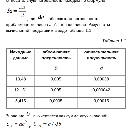
Относительную погрешность находим по формуле
, где
- абсолютная погрешность
приближенного числа
а
,
А
- точное число. Результаты
вычислений представим в виде таблицы 1.1.
Таблица 1.1
Исходные
абсолютная
относительная
данные
погрешность
погрешность
D
d
13,48
0,005
0,00038
121,51
0,005
0,000042
3,415
0,0005
0,00015
Значение
вычисляется как сумма двух значений
и
.