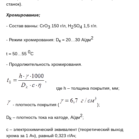
станок).
Хромирование;
- Состав ванны: CrO
150 г/л, Н
SO
1,5 г/л.
3
2
4
2
- Режим хромирования: D
= 20…30 А/дм
к
0
t = 50…55
С
- Продолжительность хромирования.
где h – толщина покрытия, мм;
- плотность покрытия (
);
2
D
– плотность тока на катоде, А/дм
;
k
с – электрохимический эквивалент (теоретический выход
хрома за 1 Ач), равный 0,323 г/Ач;