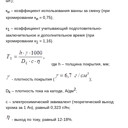
шт.);
к
– коэффициент использования ванны за смену (при
и
хромировании к
= 0,75);
и
к
– коэффициент учитывающий подготовительно-
1
заключительное и дополнительное время (при
хромировании к
= 1,16).
1
где h – толщина покрытия, мм;
- плотность покрытия (
);
2
D
– плотность тока на катоде, А/дм
;
k
с – электрохимический эквивалент (теоретический выход
хрома за 1 Ач), равный 0,323 г/Ач;
- выход по току, равный 12-18%.