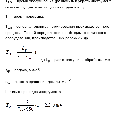
Т
– время обслуживания (разложить и убрать инструмент,
т.о.
смазать трущиеся части, уборка стружки и т. д.);
Т
– время перерыва.
п
Т
– основная единица нормирования производственного
шт
процесса. По ней определяется необходимое количество
оборудования, производственных рабочих и др.
, где L
– расчетная длина обработки, мм.;
p
s
– подача, мм/об.;
ф
-1
n
– частота вращения детали, мин
;
ф
i – число проходов инструмента.