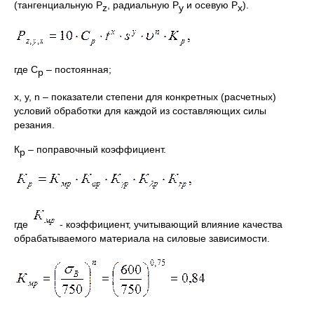
(тангенциальную Р
, радиальную Р
и осевую Р
).
z
у
х
где С
– постоянная;
р
х, у, n – показатели степени для конкретных (расчетных)
условий обработки для каждой из составляющих силы
резания.
К
– поправочный коэффициент.
р
где
- коэффициент, учитывающий влияние качества
обрабатываемого материала на силовые зависимости.