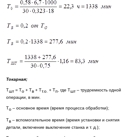
Токарная;
Т
= Т
+ Т
+ Т
+ Т
, где Т
– трудоемкость одной
шт
о
в
т.о.
п
шт
операции, в мин.
Т
– основное время (время процесса обработки);
о
Т
– вспомогательное время (время установки и снятия
в
детали, включение выключение станка и т. д.);