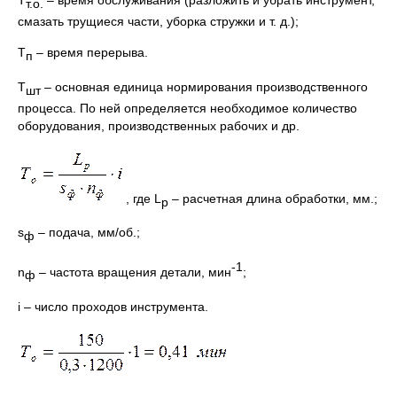
Т
– время обслуживания (разложить и убрать инструмент,
т.о.
смазать трущиеся части, уборка стружки и т. д.);
Т
– время перерыва.
п
Т
– основная единица нормирования производственного
шт
процесса. По ней определяется необходимое количество
оборудования, производственных рабочих и др.
, где L
– расчетная длина обработки, мм.;
p
s
– подача, мм/об.;
ф
-1
n
– частота вращения детали, мин
;
ф
i – число проходов инструмента.