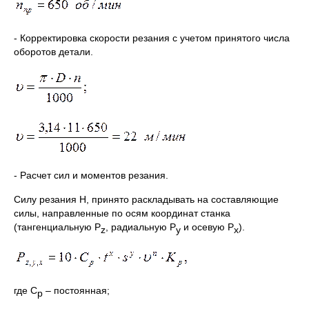
- Корректировка скорости резания с учетом принятого числа
оборотов детали.
- Расчет сил и моментов резания.
Силу резания Н, принято раскладывать на составляющие
силы, направленные по осям координат станка
(тангенциальную Р
, радиальную Р
и осевую Р
).
z
у
х
где С
– постоянная;
р