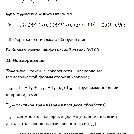
где d – диаметр шлифования, мм;
- Выбор технологического оборудования.
Выбираем круглошлифовальный станок 3У10В.
11. Нормирование.
Токарная
– точение поверхности – исправление
геометрической формы стержня клапана;
Т
= Т
+ Т
+ Т
+ Т
, где Т
– трудоемкость одной
шт
о
в
т.о.
п
шт
операции, в мин.
Т
– основное время (время процесса обработки);
о
Т
– вспомогательное время (время установки и снятия
в
детали, включение выключение станка и т. д.);