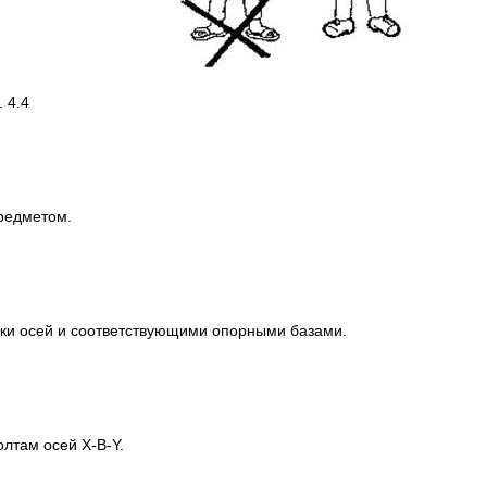
.4
редметом.
ки осей и соответствующими опорными базами.
лтам осей Х-В-Y.