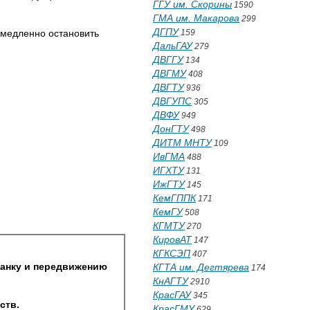
ГГУ им. Скорины
1590
ГМА им. Макарова
299
ДГПУ
емедленно остановить
159
ДальГАУ
279
ДВГГУ
134
ДВГМУ
408
ДВГТУ
936
ДВГУПС
305
ДВФУ
949
ДонГТУ
498
ДИТМ МНТУ
109
ИвГМА
488
ИГХТУ
131
ИжГТУ
145
КемГППК
171
КемГУ
508
КГМТУ
270
КировАТ
147
КГКСЭП
407
танку и передвижению
КГТА им. Дегтярева
174
КнАГТУ
2910
КрасГАУ
345
ств.
КрасГМУ
629