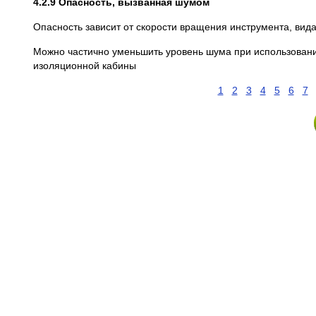
4.2.9 Опасность, вызванная шумом
Опасность зависит от скорости вращения инструмента, вида
Можно частично уменьшить уровень шума при использован
изоляционной кабины
1
2
3
4
5
6
7