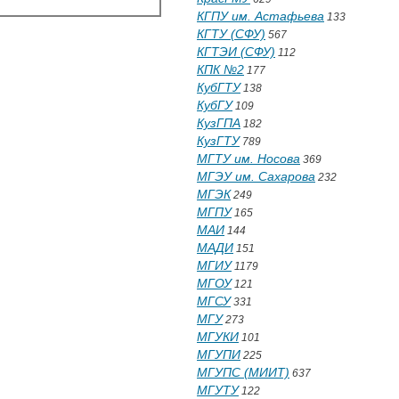
КГПУ им. Астафьева
133
КГТУ (СФУ)
567
КГТЭИ (СФУ)
112
КПК №2
177
КубГТУ
138
КубГУ
109
КузГПА
182
КузГТУ
789
МГТУ им. Носова
369
МГЭУ им. Сахарова
232
МГЭК
249
МГПУ
165
МАИ
144
МАДИ
151
МГИУ
1179
МГОУ
121
МГСУ
331
МГУ
273
МГУКИ
101
МГУПИ
225
МГУПС (МИИТ)
637
МГУТУ
122