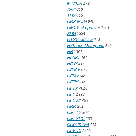
МТУСИ
179
ХАИ
656
ТПУ
455
НИУ МЭИ
640
НМСУ «Горный»
1701
ХПИ
1534
НТУУ «КПИ»
213
НУК им. Макарова
543
НВ
1001
НГАВТ
362
НГАУ
411
НГАСУ
817
НГМУ
665
НГПУ
214
НГТУ
4610
НГУ
1993
НГУЭУ
499
НИИ
201
ОмГТУ
302
ОмГУПС
230
СПбПК №4
115
ПГУПС
2489