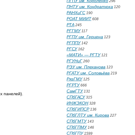
ПГПУ им. Короленко
296
ПНТУ им. Кондратюка
120
РАНХиГС
190
РОАТ МИИТ
608
РТА
245
РГГМУ
117
РГПУ им. Герцена
123
РГППУ
142
РГСУ
162
«МАТИ» — РГТУ
121
РГУНиГ
260
РЭУ им. Плеханова
123
РГАТУ им. Соловьёва
219
РязГМУ
125
РГРТУ
666
СамГТУ
131
х панелей).
СПбГАСУ
315
ИНЖЭКОН
328
СПбГИПСР
136
СПбГЛТУ им. Кирова
227
СПбГМТУ
143
СПбГПМУ
146
СПбГПУ
1599