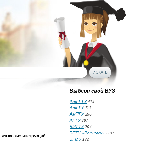
Выбери свой ВУЗ
АлтГТУ
419
АлтГУ
113
АмПГУ
296
АГТУ
267
БИТТУ
794
БГТУ «Военмех»
1191
 языковых инструкций
БГМУ
172