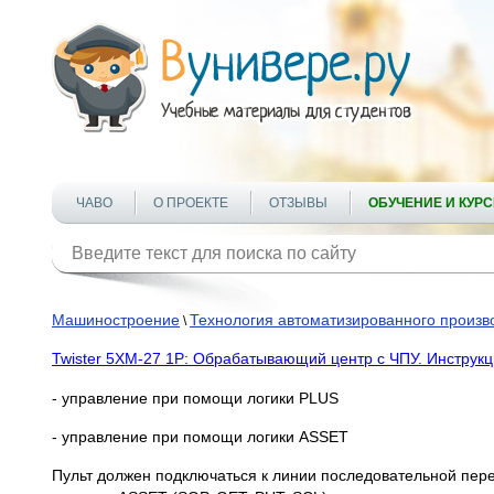
ЧАВО
О ПРОЕКТЕ
ОТЗЫВЫ
ОБУЧЕНИЕ И КУР
Машиностроение
Технология автоматизированного произв
\
Twister 5XM-27 1P: Обрабатывающий центр с ЧПУ. Инструкц
- управление при помощи логики PLUS
- управление при помощи логики ASSET
Пульт должен подключаться к линии последовательной пер