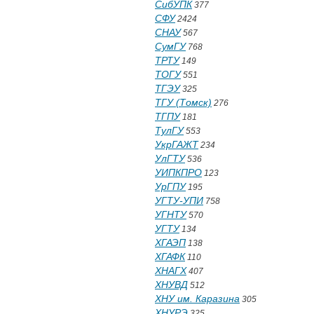
СибУПК
377
СФУ
2424
СНАУ
567
СумГУ
768
ТРТУ
149
ТОГУ
551
ТГЭУ
325
ТГУ (Томск)
276
ТГПУ
181
ТулГУ
553
УкрГАЖТ
234
УлГТУ
536
УИПКПРО
123
УрГПУ
195
УГТУ-УПИ
758
УГНТУ
570
УГТУ
134
ХГАЭП
138
ХГАФК
110
ХНАГХ
407
ХНУВД
512
ХНУ им. Каразина
305
ХНУРЭ
325