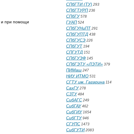
СПбГТИ (ТУ)
293
СПбГТУРП
236
СПбГУ
578
м и при помощи
ГУАП
524
СПбГУНиПТ
291
СПбГУПТД
438
СПбГУСЭ
226
СПбГУТ
194
СПГУТД
151
СПбГУЭФ
145
СПбГЭТУ «ЛЭТИ»
379
ПИМаш
247
НИУ ИТМО
531
СГТУ им. Гагарина
114
СахГУ
278
СЗТУ
484
СибАГС
249
СибГАУ
462
СибГИУ
1654
СибГТУ
946
СГУПС
1473
СибГУТИ
2083