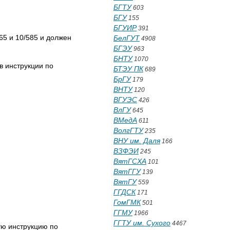
БГТУ
603
БГУ
155
БГУИР
391
65 и 10/585 и должен
БелГУТ
4908
БГЭУ
963
БНТУ
1070
в инструкции по
БТЭУ ПК
689
БрГУ
179
ВНТУ
120
ВГУЭС
426
ВлГУ
645
ВМедА
611
ВолгГТУ
235
ВНУ им. Даля
166
ВЗФЭИ
245
ВятГСХА
101
ВятГГУ
139
ВятГУ
559
ГГДСК
171
ГомГМК
501
ГГМУ
1966
ГГТУ им. Сухого
4467
ую инструкцию по