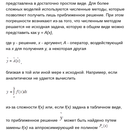
представлена в достаточно простом виде. Для более
сложных моделей используются численные методы, которые
позволяют получить лишь приближенное ре­шение. При этом
погрешности возникают из-за того, что численным методом
решается не исходная задача, которую в общем виде можно
представить как у =
А{х},
где у - решение,
х
- аргумент,
А -
оператор, воздействующий
на
х
для получения
у,
а некоторая другая
,
близкая в той или иной мере к исходной. Например, если
аналитичес­ки не удается вычислить
из-за сложности
f
(
x
)
или, если
f
(
x
)
задана в табличном виде,
то приближенное решение
может быть найдено путем
замены
f
(
x
)
на ап­проксимирующий ее полином