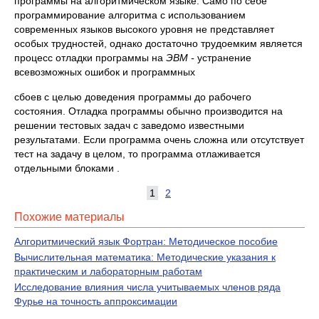
программы на алгоритмичес­ком языке. Само по себе
программирование алгоритма с использовани­ем
современных языков высокого уровня не представляет
особых труд­ностей, однако достаточно трудоемким является
процесс отладки программы на
ЭВМ -
устранение
всевозможных ошибок и программных
сбоев с целью доведения программы до рабочего
состояния. Отладка программы обычно производится на
решении тестовых задач с заведомо известными
результатами. Если программа очень сложна или отсутст­вует
тест на задачу в целом, то программа отлаживается
отдельными блоками .
1
2
Похожие материалы
Алгоритмический язык Фортран: Методическое пособие
Вычислительная математика: Методические указания к
практическим и лабораторным работам
Исследование влияния числа учитываемых членов ряда
Фурье на точность аппроксимации