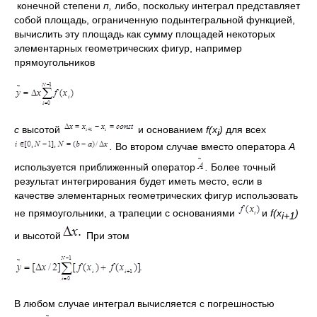
конечной степени
п,
либо, посколь­ку интеграл представляет
собой площадь, ограниченную подынтеграль­ной функцией,
вычислить эту площадь как сумму площадей некоторых
элементарных геометрических фигур, например
прямоугольников
с
высотой
и основанием
f
(
x
)
для всех
i
.
Во втором случае вместо оператора
А
используется приближенный оператор
.
Более точный
результат интег­рирования будет иметь место, если в
качестве элементарных геометрических фигур использовать
не прямоугольники, а трапеции с осно­ваниями
и
f
(
x
)
i
+1
и высотой
При этом
В любом случае интеграл вычисляется с погрешностью