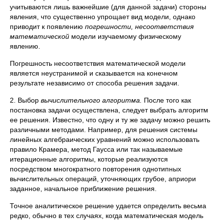
учитываются лишь важнейшие (для данной задачи) стороны
явления, что существенно упрощает вид модели, однако
приводит к появлению
погрешности, несоответствия
математической
модели изучаемому физи­ческому
явлению.
Погрешность несоответствия математической модели
является не­устранимой и сказывается на конечном
результате независимо от спо­соба решения задачи.
2. Выбор
вычислительного алгоритма.
После того как
постановка задачи осуществлена, следует выбрать алгоритм
ее решения. Извест­но, что одну и ту же задачу можно решить
различными методами. Например, для решения системы
линейных алгебраических уравнений можно использовать
правило Крамера, метод Гаусса или так называе­мые
итерационные алгоритмы, которые реализуются
посредством много­кратного повторения однотипных
вычислительных операций, уточняющих грубое, априори
заданное, начальное приближение решения.
Точное аналитическое решение удается определить весьма
редко, обычно в тех случаях, когда математическая модель