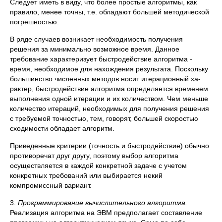
Следует иметь в виду, что более простые алгоритмы, как
прави­ло, менее точны, т.е. обладают большей методической
погрешностью.
В ряде случаев возникает необходимость получения
решения за минимально возможное время. Данное
требование характеризует быст­родействие алгоритма -
время, необходимое для нахождения результа­та. Поскольку
большинство численных методов носит итерационный ха­
рактер, быстродействие алгоритма определяется временем
выполнения одной итерации и их количеством. Чем меньше
количество итераций, необходимых для получения решения
с требуемой точностью, тем, го­ворят, большей скоростью
сходимости обладает алгоритм.
Приведенные критерии (точность и быстродействие) обычно
про­тиворечат друг другу, поэтому выбор алгоритма
осуществляется в каждой конкретной задаче с учетом
конкретных требований или выби­рается некий
компромиссный вариант.
3.
Программирование вычислительного алгоритма.
Реализация ал­горитма на ЭВМ предполагает составление