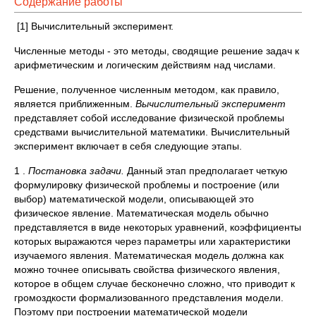
Содержание работы
[1] Вычислительный эксперимент.
Численные методы - это методы, сводящие решение задач к
ариф­метическим и логическим действиям над числами.
Решение, полученное численным методом, как правило,
является приближенным.
Вычислительный эксперимент
представляет собой исследование физической проблемы
средствами вычислительной математики. Вычислительный
эксперимент включает в себя следующие этапы.
1 .
Постановка задачи.
Данный этап предполагает четкую
форму­лировку физической проблемы и построение (или
выбор) математичес­кой модели, описывающей это
физическое явление. Математическая мо­дель обычно
представляется в виде некоторых уравнений, коэффициен­ты
которых выражаются через параметры или характеристики
изучаемо­го явления. Математическая модель должна как
можно точнее описы­вать свойства физического явления,
которое в общем случае беско­нечно сложно, что приводит к
громоздкости формализованного пред­ставления модели.
Поэтому при построении математической модели