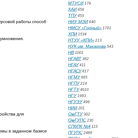
МТУСИ
179
ХАИ
656
ТПУ
455
урсовой работы способ
НИУ МЭИ
640
НМСУ «Горный»
1701
ХПИ
1534
 умножения.
НТУУ «КПИ»
213
НУК им. Макарова
543
НВ
1001
НГАВТ
362
НГАУ
411
НГАСУ
817
НГМУ
665
НГПУ
214
НГТУ
4610
НГУ
1993
НГУЭУ
499
НИИ
201
ройства для
ОмГТУ
302
ОмГУПС
230
СПбПК №4
115
хемы в заданном базисе
ПГУПС
2489