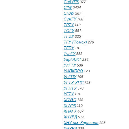
СибУПК
377
СФУ
2424
СНАУ
567
СумГУ
768
ТРТУ
149
ТОГУ
551
ТГЭУ
325
ТГУ (Томск)
276
ТГПУ
181
ТулГУ
553
УкрГАЖТ
234
УлГТУ
536
УИПКПРО
123
УрГПУ
195
УГТУ-УПИ
758
УГНТУ
570
УГТУ
134
ХГАЭП
138
ХГАФК
110
ХНАГХ
407
ХНУВД
512
ХНУ им. Каразина
305
ХНУРЭ
325