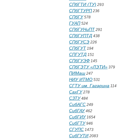
СПбГТИ (ТУ)
293
СПбГТУРП
236
СПбГУ
578
ГУАП
524
СПбГУНиПТ
291
СПбГУПТД
438
СПбГУСЭ
226
СПбГУТ
194
СПГУТД
151
СПбГУЭФ
145
СПбГЭТУ «ЛЭТИ»
379
ПИМаш
247
НИУ ИТМО
531
СГТУ им. Гагарина
114
СахГУ
278
СЗТУ
484
СибАГС
249
СибГАУ
462
СибГИУ
1654
СибГТУ
946
СГУПС
1473
СибГУТИ
2083