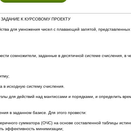
. ЗАДАНИЕ K КУРСОВОМУ ПРОЕКТУ
йства для умножения чисел с плавающей запятой, представленных
вести сомножители, заданные в десятичной системе счисления, в ч
итму;
а в исходную систему счисления.
узлы для действий над мантиссами и порядками, и определить вре
ия в заданном базисе. Для этого провести:
веричного сумматора (OЧC) на основе составленной таблицы исти
ить эффективность минимизации;