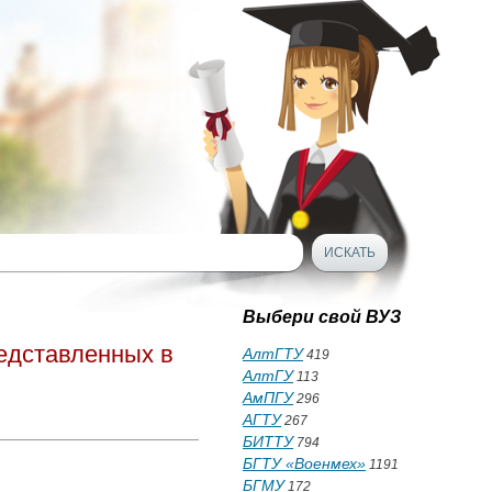
Выбери свой ВУЗ
едставленных в
АлтГТУ
419
АлтГУ
113
АмПГУ
296
АГТУ
267
БИТТУ
794
БГТУ «Военмех»
1191
БГМУ
172