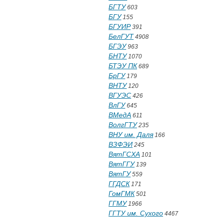
БГТУ
603
БГУ
155
БГУИР
391
БелГУТ
4908
БГЭУ
963
БНТУ
1070
БТЭУ ПК
689
БрГУ
179
ВНТУ
120
ВГУЭС
426
ВлГУ
645
ВМедА
611
ВолгГТУ
235
ВНУ им. Даля
166
ВЗФЭИ
245
ВятГСХА
101
ВятГГУ
139
ВятГУ
559
ГГДСК
171
ГомГМК
501
ГГМУ
1966
ГГТУ им. Сухого
4467