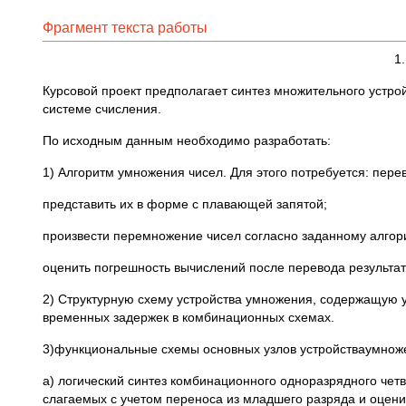
Фрагмент текста работы
1
Курсовой проект предполагает синтез множительного устро
системе счисления.
По исходным данным необходимо разработать:
1) Алгоритм умножения чисел. Для этого потребуется: пере
представить их в форме с плавающей запятой;
произвести перемножение чисел согласно заданному алгор
оценить погрешность вычислений после перевода результат
2) Структурную схему устройства умножения, содержащую 
временных задержек в комбинационных схемах.
3)функциональные схемы основных узлов устройстваумножен
а) логический синтез комбинационного одноразрядного чет
слагаемых с учетом переноса из младшего разряда и оцен