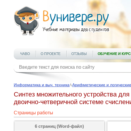
ЧАВО
О ПРОЕКТЕ
ОТЗЫВЫ
ОБУЧЕНИЕ И КУР
Информатика и выч. техника
Арифметические и логические
\
Синтез множительного устройства для
двoичнo-четверичной системе счислен
Страницы работы
6 страниц (Word-файл)