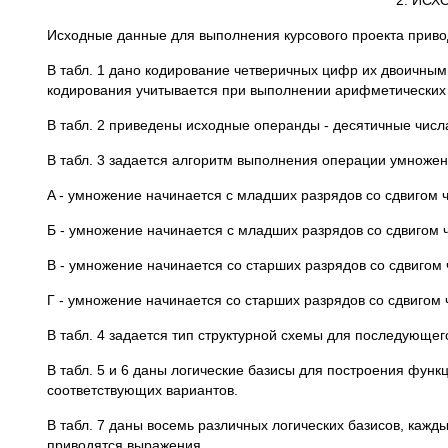
2. ИС
Исходные данные для выполнения курсового проекта приво
B табл. 1 дано кодирование четверичных цифр их двоичны
кодирования учитывается при выполнении арифметических
B табл. 2 приведены исходные операнды - десятичные числ
В табл. 3 задается алгоритм выполнения операции умножен
A - умножение начинается с младших разрядов со сдвигом 
Б - умножение начинается с младших разрядов со сдвигом 
B - умножение начинается со старших разрядов со сдвигом 
Г - умножение начинается со старших разрядов со сдвигом
В табл. 4 задается тип структурной схемы для последующег
В табл. 5 и 6 даны логические базисы для построения фун
соответствующих вариантов.
В табл. 7 даны восемь различных логических базисов, каж
приводятся выражения