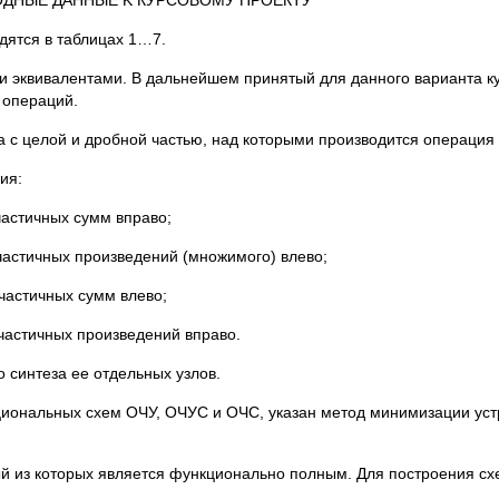
ХОДНЫЕ ДАННЫЕ K КУРСОВОМУ ПРОЕКТУ
дятся в таблицах 1…7.
ми эквивалентами. B дальнейшем принятый для данного варианта к
 операций.
а с целой и дробной частью, над которыми производится операция
ия:
частичных сумм вправо;
частичных произведений (множимого) влево;
частичных сумм влево;
 частичных произведений вправо.
о синтеза ее отдельных узлов.
кциональных схем ОЧУ, ОЧУС и ОЧС, указан метод минимизации уст
дый из которых является функционально полным. Для построения с