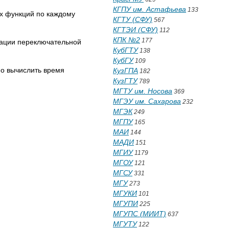
КГПУ им. Астафьева
133
х функций по каждому
КГТУ (СФУ)
567
КГТЭИ (СФУ)
112
КПК №2
177
зации переключательной
КубГТУ
138
КубГУ
109
но вычислить время
КузГПА
182
КузГТУ
789
МГТУ им. Носова
369
МГЭУ им. Сахарова
232
МГЭК
249
МГПУ
165
МАИ
144
МАДИ
151
МГИУ
1179
МГОУ
121
МГСУ
331
МГУ
273
МГУКИ
101
МГУПИ
225
МГУПС (МИИТ)
637
МГУТУ
122