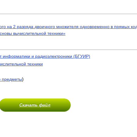
го на 2 разряда двоичного множителя одновременно в прямых ко
основы вычислительной техники»
т информатики и радиоэлектроники (БГУИР)
ислительной техники
)
е предметы
Скачать файл