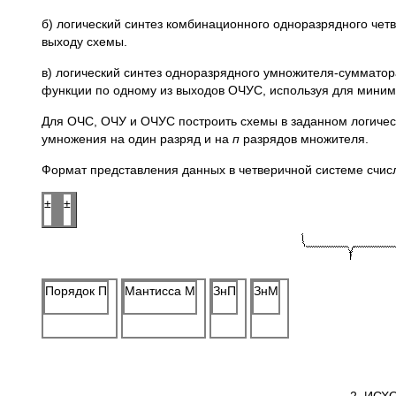
б) логический синтез комбинационного одноразрядного че
выходу схемы.
в) логический синтез одноразрядного умножителя-сумматор
функции по одному из выходов ОЧУС, используя для мини
Для OЧC, ОЧУ и OЧУC построить схемы в заданном логичес
умножения на один разряд и на
п
разрядов множителя.
Формат представления данных в четверичной системе счисл
±
±
Порядок П
Мантисса М
ЗнП
ЗнМ