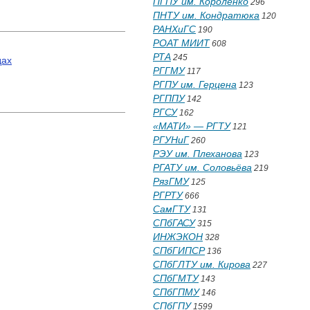
ПГПУ им. Короленко
296
ПНТУ им. Кондратюка
120
РАНХиГС
190
РОАТ МИИТ
608
РТА
245
дах
РГГМУ
117
РГПУ им. Герцена
123
РГППУ
142
РГСУ
162
«МАТИ» — РГТУ
121
РГУНиГ
260
РЭУ им. Плеханова
123
РГАТУ им. Соловьёва
219
РязГМУ
125
РГРТУ
666
СамГТУ
131
СПбГАСУ
315
ИНЖЭКОН
328
СПбГИПСР
136
СПбГЛТУ им. Кирова
227
СПбГМТУ
143
СПбГПМУ
146
СПбГПУ
1599