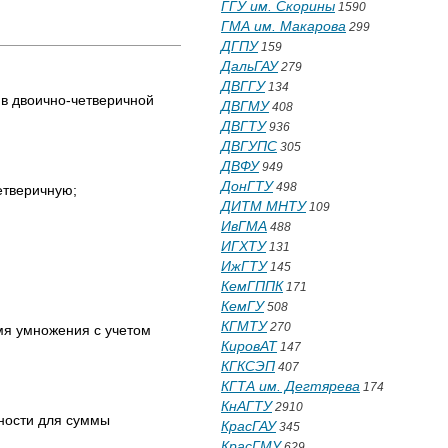
ГГУ им. Скорины
1590
ГМА им. Макарова
299
ДГПУ
159
ДальГАУ
279
ДВГГУ
134
 в двoичнo-четверичной
ДВГМУ
408
ДВГТУ
936
ДВГУПС
305
ДВФУ
949
ДонГТУ
498
етверичную;
ДИТМ МНТУ
109
ИвГМА
488
ИГХТУ
131
ИжГТУ
145
КемГППК
171
КемГУ
508
КГМТУ
270
мя умножения с учетом
КировАТ
147
КГКСЭП
407
КГТА им. Дегтярева
174
КнАГТУ
2910
нности для суммы
КрасГАУ
345
КрасГМУ
629