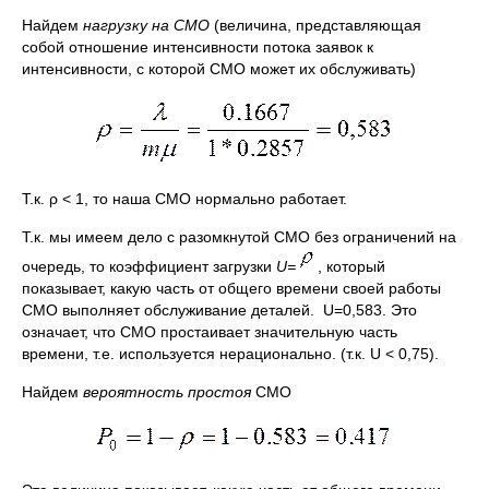
Найдем
нагрузку на СМО
(величина, представляющая
собой отношение интенсивности потока заявок к
интенсивности, с которой СМО может их обслуживать)
Т.к. ρ < 1, то наша СМО нормально работает.
Т.к. мы имеем дело с разомкнутой СМО без ограничений на
очередь, то коэффициент загрузки
U
=
, который
показывает, какую часть от общего времени своей работы
СМО выполняет обслуживание деталей. U=0,583. Это
означает, что СМО простаивает значительную часть
времени, т.е. используется нерационально. (т.к. U < 0,75).
Найдем
вероятность простоя
СМО