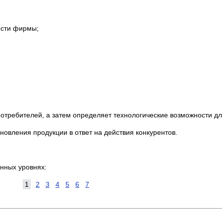
ости фирмы;
отребителей, а затем определяет технологические возможности дл
овления продукции в ответ на действия конкурентов.
нных уровнях:
1
2
3
4
5
6
7