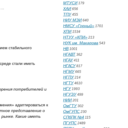
МТУСИ
179
……
ХАИ
656
ТПУ
455
НИУ МЭИ
640
НМСУ «Горный»
1701
ХПИ
1534
НТУУ «КПИ»
213
НУК им. Макарова
543
ием стабильного
НВ
1001
НГАВТ
362
НГАУ
411
среде стали иметь
НГАСУ
817
НГМУ
665
НГПУ
214
НГТУ
4610
НГУ
ворения потребителей и
1993
НГУЭУ
499
НИИ
201
умения» адаптироваться к
ОмГТУ
302
етное представление о
ОмГУПС
230
 рынке. Какие иметь
СПбПК №4
115
ПГУПС
2489