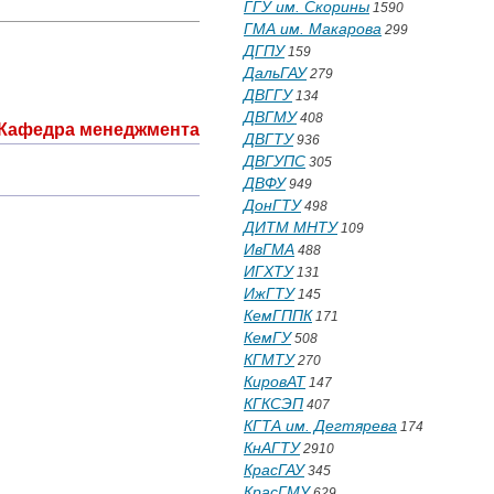
ГГУ им. Скорины
1590
ГМА им. Макарова
299
ДГПУ
159
ДальГАУ
279
ДВГГУ
134
ДВГМУ
408
Кафедра менеджмента
ДВГТУ
936
ДВГУПС
305
ДВФУ
949
ДонГТУ
498
ДИТМ МНТУ
109
ИвГМА
488
ИГХТУ
131
ИжГТУ
145
КемГППК
171
КемГУ
508
КГМТУ
270
КировАТ
147
КГКСЭП
407
КГТА им. Дегтярева
174
КнАГТУ
2910
КрасГАУ
345
КрасГМУ
629