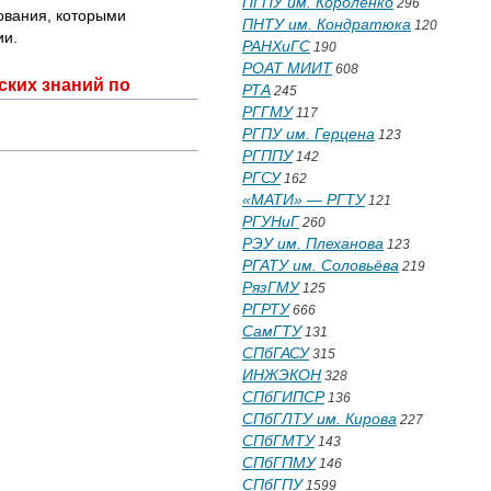
ПГПУ им. Короленко
296
ования, которыми
ПНТУ им. Кондратюка
120
ии.
РАНХиГС
190
РОАТ МИИТ
608
ических знаний по
РТА
245
РГГМУ
117
РГПУ им. Герцена
123
РГППУ
142
РГСУ
162
«МАТИ» — РГТУ
121
РГУНиГ
260
РЭУ им. Плеханова
123
РГАТУ им. Соловьёва
219
РязГМУ
125
РГРТУ
666
СамГТУ
131
СПбГАСУ
315
ИНЖЭКОН
328
СПбГИПСР
136
СПбГЛТУ им. Кирова
227
СПбГМТУ
143
СПбГПМУ
146
СПбГПУ
1599