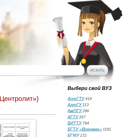
Выбери свой ВУЗ
«Центролит»)
АлтГТУ
419
АлтГУ
113
АмПГУ
296
АГТУ
267
БИТТУ
794
БГТУ «Военмех»
1191
БГМУ
172