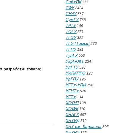
СибУПК
377
СФУ
2424
СНАУ
567
СумГУ
768
ТРТУ
149
ТОГУ
551
ТГЭУ
325
ТГУ (Томск)
276
ТГПУ
181
ТулГУ
553
УкрГАЖТ
234
УлГТУ
536
я разработки товара;
УИПКПРО
123
УрГПУ
195
УГТУ-УПИ
758
УГНТУ
570
УГТУ
134
ХГАЭП
138
ХГАФК
110
ХНАГХ
407
ХНУВД
512
ХНУ им. Каразина
305
ХНУРЭ
325