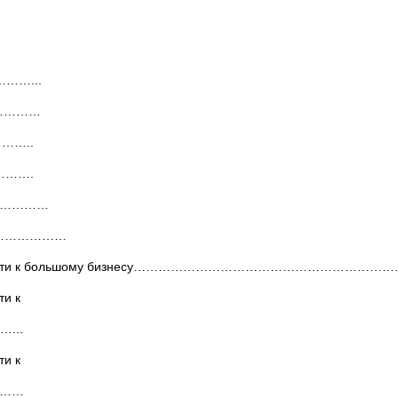
……...
………………
……..
………….
………………
………………………
жно отнести к большому бизнесу……………………………………………………….
ти к
...
ти к
………