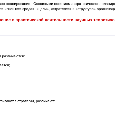
еское планирование. Основными понятиями стратегического планир
я «внешняя среда», «цели», «стратегия» и «структура» организац
нение в практической деятельности научных теорет
и различаются:
ается;
атываются стратегии, различают: