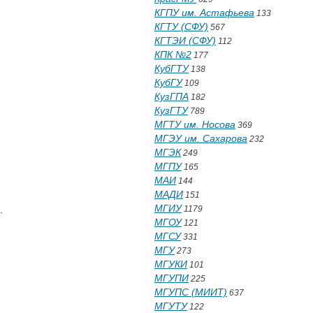
КГПУ им. Астафьева
133
КГТУ (СФУ)
567
КГТЭИ (СФУ)
112
КПК №2
177
КубГТУ
138
КубГУ
109
КузГПА
182
КузГТУ
789
МГТУ им. Носова
369
МГЭУ им. Сахарова
232
МГЭК
249
МГПУ
165
МАИ
144
МАДИ
151
МГИУ
.
1179
МГОУ
121
МГСУ
331
МГУ
273
МГУКИ
101
МГУПИ
225
МГУПС (МИИТ)
637
МГУТУ
122