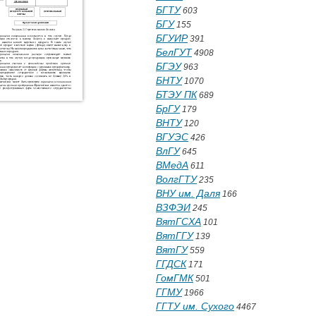
БГТУ
603
БГУ
155
БГУИР
391
БелГУТ
4908
БГЭУ
963
БНТУ
1070
БТЭУ ПК
689
БрГУ
179
ВНТУ
120
ВГУЭС
426
ВлГУ
645
ВМедА
611
ВолгГТУ
235
ВНУ им. Даля
166
ВЗФЭИ
245
ВятГСХА
101
ВятГГУ
139
ВятГУ
559
ГГДСК
171
ГомГМК
501
ГГМУ
1966
ГГТУ им. Сухого
4467