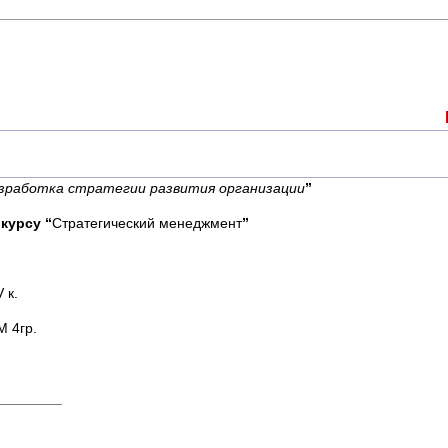
зработка стратегии развития организации
”
 курсу “
Стратегический менеджмент
”
 к.
р.
____________