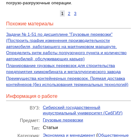
погрузо-разгрузочные операции.
1
2
3
Похожие материалы
Задачи № 1-51 по дисциплине "Грузовые перевозки"
(Построить график изменения производительности
автомобиля, работающего на маятниковом маршруте.
Определить ритм работы погрузочного пункта и количество
автомобилей, обслуживающих карьер)
Планирование грузовых перевозок для строительства
предприятия химкомбината и металлургического завода
Преимущества контейнерных перевозок. Прямая доставка
контейнеров (без использования терминальных технологий)
Информация о работе
Сибирский государственный
ВУЗ:
индустриальный университет (СибГИУ)
Грузовые перевозки
Предмет:
Статьи
Тип:
(
Экономика и менеджмент
Общественные
Категория: