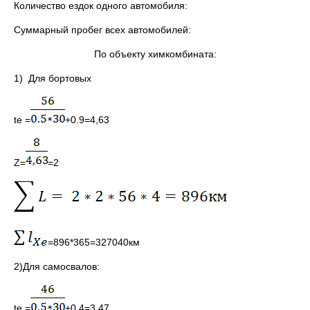
Количество ездок одного автомобиля:
Cуммарный пробег всех автомобилей:
По объекту химкомбината:
1) Для бортовых
te =
+0.9=4,63
Z=
=2
=896*365=327040км
2)Для самосвалов:
te =
+0.4=3.47