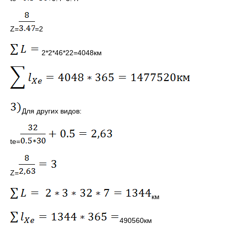
Z=
=2
2*2*46*22=4048км
Для других видов:
te=
Z=
км
490560км