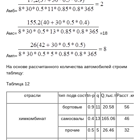
Амб=
Амс=
=18
Амп=
На основе рассчитанного количества автомобилей строим
таблицу:
Таблица 12
отрасли
тип подв сост
tп-р
q
Q,тыс.т
Расст .км.
К
бортовые
0.9
11
20.58
56
химкомбинат
самосвалы
0.4
13
165.06
46
прочие
0.5
5
26.46
32