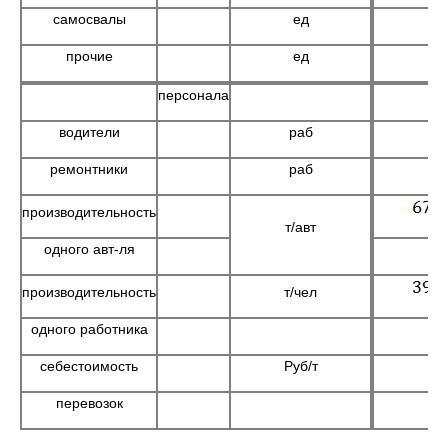
самосвалы
ед
4
прочие
ед
1
персонала
водители
раб
7
ремонтники
раб
2
производительность
т/авт
одного авт-ля
производительность
т/чел
одного работника
себестоимость
Руб/т
2
перевозок