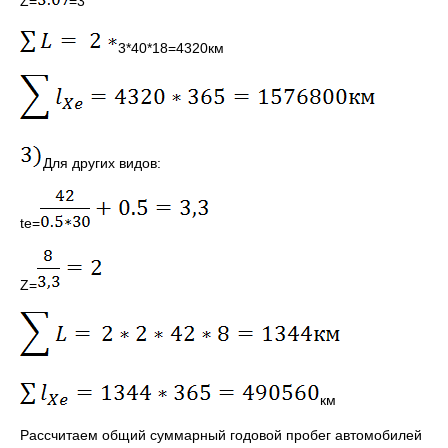
Z=
=3
3*40*18=4320км
Для других видов:
te=
Z=
км
Рассчитаем общий суммарный годовой пробег автомобилей