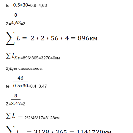
te =
+0.9=4,63
Z=
=2
=896*365=327040км
2)Для самосвалов:
te =
+0.4=3.47
Z=
=2
2*2*46*17=3128км