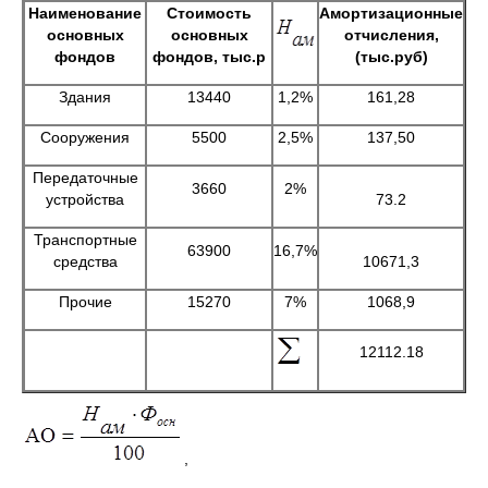
Наименование
Стоимость
Амортизационные
основных
основных
отчисления,
фондов
фондов, тыс.р
(тыс.руб)
Здания
13440
1,2%
161,28
Сооружения
5500
2,5%
137,50
Передаточные
3660
2%
устройства
73.2
Транспортные
63900
16,7%
средства
10671,3
Прочие
15270
7%
1068,9
12112.18
,