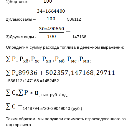
1)Бортовые –
2)Самосвалы –
=536112
3)Другие виды -
147168
Определим сумму расхода топлива в денежном выражении:
=
+
+
+
+
+
;
=
+
+
+536112+147168 =1452452
=
, тыс. руб. /год;
1448794.5*20=29049040 (руб.)
Таким образом, мы получили стоимость израсходованного за
год горючего