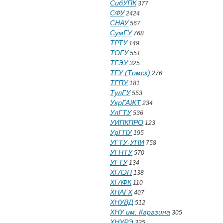
СибУПК
377
СФУ
2424
СНАУ
567
СумГУ
768
ТРТУ
149
ТОГУ
551
ТГЭУ
325
ТГУ (Томск)
276
ТГПУ
181
ТулГУ
553
УкрГАЖТ
234
УлГТУ
536
УИПКПРО
123
УрГПУ
195
УГТУ-УПИ
758
УГНТУ
570
УГТУ
134
ХГАЭП
138
ХГАФК
110
ХНАГХ
407
ХНУВД
512
ХНУ им. Каразина
305
ХНУРЭ
325