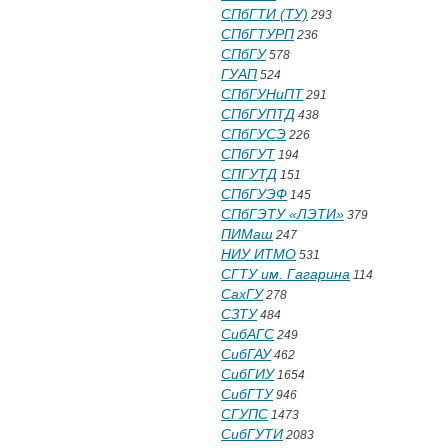
СПбГТИ (ТУ)
293
СПбГТУРП
236
СПбГУ
578
ГУАП
524
СПбГУНиПТ
291
СПбГУПТД
438
СПбГУСЭ
226
СПбГУТ
194
СПГУТД
151
СПбГУЭФ
145
СПбГЭТУ «ЛЭТИ»
379
ПИМаш
247
НИУ ИТМО
531
СГТУ им. Гагарина
114
СахГУ
278
СЗТУ
484
СибАГС
249
СибГАУ
462
СибГИУ
1654
СибГТУ
946
СГУПС
1473
СибГУТИ
2083