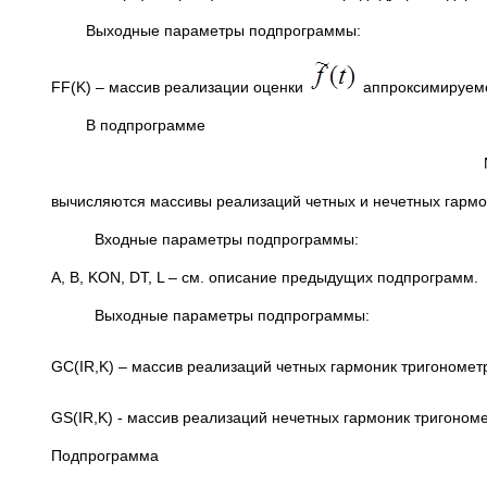
Выходные параметры подпрограммы:
FF(K) – массив реализации оценки
аппроксимируем
В подпрограмме
вычисляются массивы реализаций четных и нечетных гармо
Входные параметры подпрограммы:
A, B, KON, DT, L – см. описание предыдущих подпрограмм.
Выходные параметры подпрограммы:
GC(IR,K) – массив реализаций четных гармоник тригономе
GS(IR,K) - массив реализаций нечетных гармоник тригоном
Подпрограмма