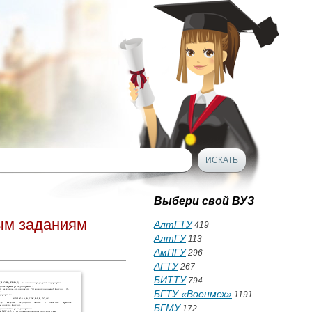
Выбери свой ВУЗ
ым заданиям
АлтГТУ
419
АлтГУ
113
АмПГУ
296
АГТУ
267
БИТТУ
794
БГТУ «Военмех»
1191
БГМУ
172