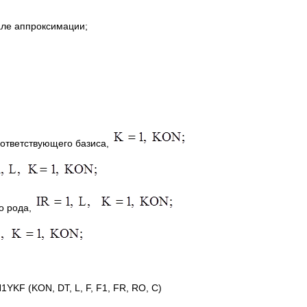
але аппроксимации;
ответствующего базиса,
о рода,
1YKF (KON, DT, L, F, F1, FR, RO, C)