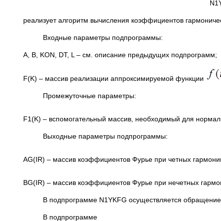
N1Y
реализует алгоритм вычисления коэффициентов гармоничес
Входные параметры подпрограммы:
A, B, KON, DT, L – см. описание предыдущих подпрограмм;
F(K) – массив реализации аппроксимируемой функции
Промежуточные параметры:
F1(K) – вспомогательный массив, необходимый для норма
Выходные параметры подпрограммы:
AG(IR) – массив коэффициентов Фурье при четных гармони
BG(IR) – массив коэффициентов Фурье при нечетных гармо
В подпрограмме N1YKFG осуществляется обращение к п
В подпрограмме