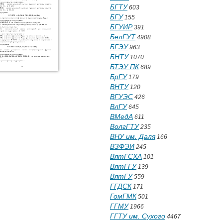
БГТУ
603
БГУ
155
БГУИР
391
БелГУТ
4908
БГЭУ
963
БНТУ
1070
БТЭУ ПК
689
БрГУ
179
ВНТУ
120
ВГУЭС
426
ВлГУ
645
ВМедА
611
ВолгГТУ
235
ВНУ им. Даля
166
ВЗФЭИ
245
ВятГСХА
101
ВятГГУ
139
ВятГУ
559
ГГДСК
171
ГомГМК
501
ГГМУ
1966
ГГТУ им. Сухого
4467