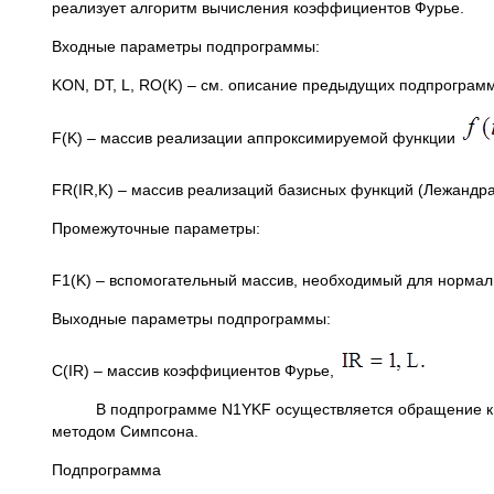
реализует алгоритм вычисления коэффициентов Фурье.
Входные параметры подпрограммы:
KON, DT, L, RO(K) – см. описание предыдущих подпрограмм
F(K) – массив реализации аппроксимируемой функции
FR(IR,K) – массив реализаций базисных функций (Лежандр
Промежуточные параметры:
F1(K) – вспомогательный массив, необходимый для норма
Выходные параметры подпрограммы:
C(IR) – массив коэффициентов Фурье,
В подпрограмме N1YKF осуществляется обращение к по
методом Симпсона.
Подпрограмма