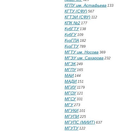
КГПУ им. Астафьева
133
КГТУ (СФУ)
567
КГТЭИ (СФУ)
112
КПК №2
177
КубГТУ
138
КубГУ
109
КузГПА
182
КузГТУ
789
МГТУ им. Носова
369
МГЭУ им. Сахарова
232
МГЭК
249
МГПУ
165
МАИ
144
МАДИ
151
МГИУ
1179
МГОУ
121
МГСУ
331
МГУ
273
МГУКИ
101
МГУПИ
225
МГУПС (МИИТ)
637
МГУТУ
122