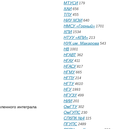
МТУСИ
179
ХАИ
656
ТПУ
455
НИУ МЭИ
640
НМСУ «Горный»
1701
ХПИ
1534
НТУУ «КПИ»
213
НУК им. Макарова
543
НВ
1001
НГАВТ
362
НГАУ
411
НГАСУ
817
НГМУ
665
НГПУ
214
НГТУ
4610
НГУ
1993
НГУЭУ
499
НИИ
201
ОмГТУ
ленного интеграла
302
ОмГУПС
230
СПбПК №4
115
ПГУПС
2489