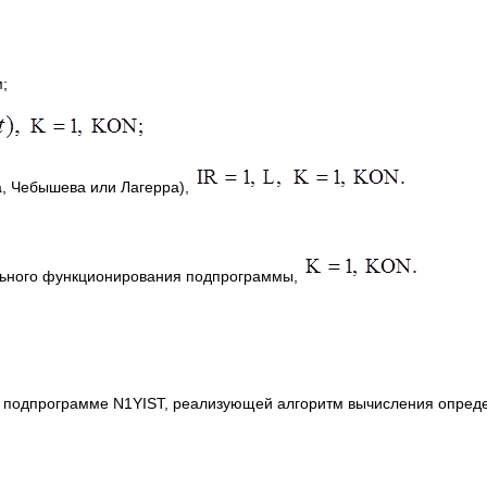
;
а, Чебышева или Лагерра),
льного функционирования подпрограммы,
дпрограмме N1YIST, реализующей алгоритм вычисления опреде