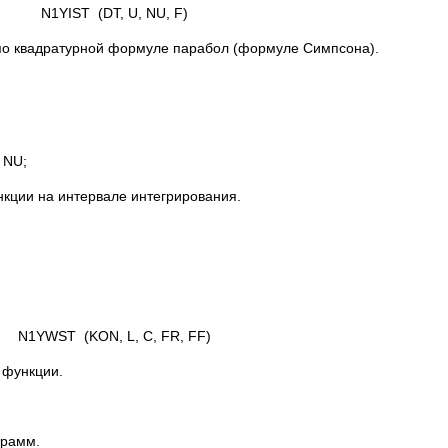
N1YIST (DT, U, NU, F)
 по квадратурной формуле парабол (формуле Симпсона).
 NU;
нкции на интервале интегрирования.
N1YWST (KON, L, C, FR, FF)
 функции.
грамм.