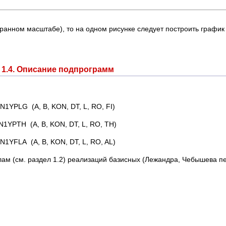
бранном масштабе), то на одном рисунке следует построить графи
1.4. Описание подпрограмм
N1YPLG (A, B, KON, DT, L, RO, FI)
N1YPTH (A, B, KON, DT, L, RO, TH)
N1YFLA (A, B, KON, DT, L, RO, AL)
м (см. раздел 1.2) реализаций базисных (Лежандра, Чебышева пер