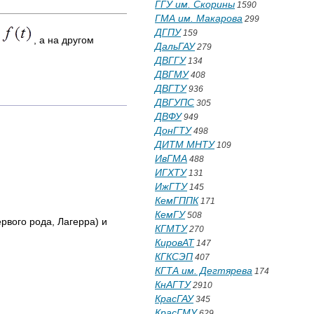
ГГУ им. Скорины
1590
ГМА им. Макарова
299
ДГПУ
159
к
, а на другом
ДальГАУ
279
ДВГГУ
134
ДВГМУ
408
ДВГТУ
936
ДВГУПС
305
ДВФУ
949
ДонГТУ
498
ДИТМ МНТУ
109
ИвГМА
488
ИГХТУ
131
ИжГТУ
145
КемГППК
171
КемГУ
508
вого рода, Лагерра) и
КГМТУ
270
КировАТ
147
КГКСЭП
407
КГТА им. Дегтярева
174
КнАГТУ
2910
КрасГАУ
345
КрасГМУ
629