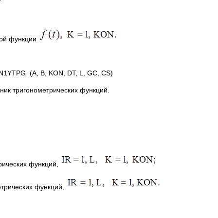
ой функции
N1YTPG (A, B, KON, DT, L, GC, CS)
ник тригонометрических функций.
трических функций,
етрических функций,