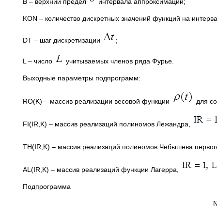
В – верхний предел
интервала аппроксимации;
KON – количество дискретных значений функций на интерв
DT – шаг дискретизации
;
L – число
учитываемых членов ряда Фурье.
Выходные параметры подпрограмм:
RO(K) – массив реализации весовой функции
для со
FI(IR,K) – массив реализаций полиномов Лежандра,
TH(IR,K) – массив реализаций полиномов Чебышева первог
AL(IR,K) – массив реализаций функции Лагерра,
Подпрограмма
N