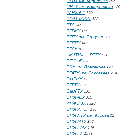
ПГПУ им. Короленко
296
ПНТУ им. Кондратюка
120
РАНХиГС
190
РОАТ МИИТ
608
РТА
245
РГГМУ
117
РГПУ им. Герцена
123
РГППУ
142
РГСУ
162
«МАТИ» — РГТУ
121
РГУНиГ
260
РЭУ им. Плеханова
123
РГАТУ им. Соловьёва
219
РязГМУ
125
РГРТУ
666
СамГТУ
131
СПбГАСУ
315
ИНЖЭКОН
328
СПбГИПСР
136
СПбГЛТУ им. Кирова
227
СПбГМТУ
143
СПбГПМУ
146
СПбГПУ
1599