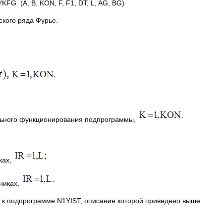
KFG (A, B, KON, F, F1, DT, L, AG, BG)
кого ряда Фурье.
льного функционирования подпрограммы,
ках,
никах,
одпрограмме N1YIST, описание которой приведено выше.