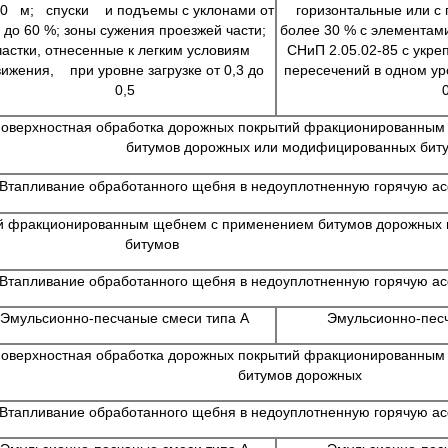
0 м; спуски и подъемы с уклонами от
горизонтальные или с
 до 60 %; зоны сужения проезжей ча­сти;
более 30 % с элементам
частки, отнесенные к легким условиям
СНиП 2.05.02-85 с укре
ижения, при уровне загрузке от 0,3 до
пересечений в одном уро
0,5
оверхностная обработка дорожных покры­тий фракционированным
битумов дорожных или модифициро­ванных бит
Втапливание обработанного щебня в недоуплотненную горячую а
ий фракционированным щебнем с примене­нием битумов дорожных
битумов
Втапливание обработанного щебня в недоуплотненную горячую а
Эмульсионно-песчаные смеси типа А
Эмульсионно-песч
оверхностная обработка дорожных покры­тий фракционированным
битумов дорожных
Втапливание обработанного щебня в недоуплотненную горячую а