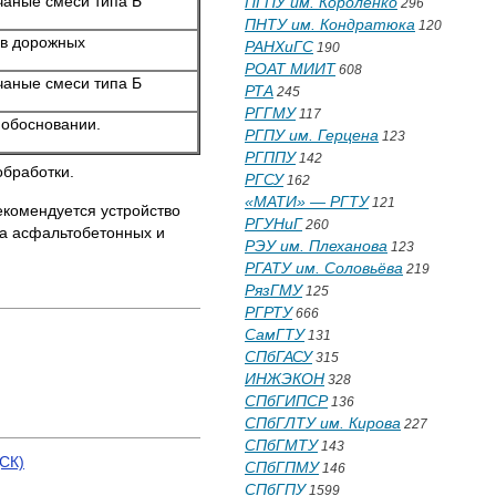
аные смеси типа Б
ПГПУ им. Короленко
296
ПНТУ им. Кондратюка
120
ов дорожных
РАНХиГС
190
РОАТ МИИТ
608
аные смеси типа Б
РТА
245
РГГМУ
117
 обосновании.
РГПУ им. Герцена
123
РГППУ
142
обработки.
РГСУ
162
«МАТИ» — РГТУ
121
комендуется уст­ройство
РГУНиГ
260
а асфальтобе­тонных и
РЭУ им. Плеханова
123
РГАТУ им. Соловьёва
219
РязГМУ
125
РГРТУ
666
СамГТУ
131
СПбГАСУ
315
ИНЖЭКОН
328
СПбГИПСР
136
СПбГЛТУ им. Кирова
227
СПбГМТУ
143
СК)
СПбГПМУ
146
СПбГПУ
1599