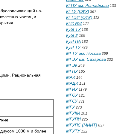
КГПУ им. Астафьева
133
 обусловливающий на­
КГТУ (СФУ)
567
келетных частиц и
КГТЭИ (СФУ)
112
крытия.
КПК №2
177
КубГТУ
138
КубГУ
109
КузГПА
182
КузГТУ
789
МГТУ им. Носова
369
МГЭУ им. Сахарова
232
МГЭК
249
МГПУ
165
щими. Рациональ­ная
МАИ
144
МАДИ
151
МГИУ
1179
МГОУ
121
МГСУ
331
МГУ
273
МГУКИ
101
МГУПИ
225
гкие
МГУПС (МИИТ)
637
диусом 1000 м и более;
МГУТУ
122