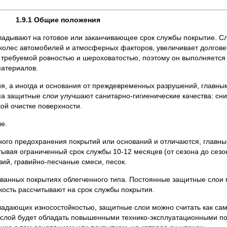
1.9.1 Общие положения
адывают на готовое или заканчивающее срок службы покрытие. Сл
олес авто­мобилей и атмосферных факторов, увеличивает долгове
 требуемой ров­ностью и шероховатостью, поэтому он выполняется 
материалов.
, а иногда и основания от преждевременных разрушений, главным
па защитные слои улучшают санитарно-гигиенические качества: сн
кой очистке поверхности.
е.
ого предо­хранения покрытий или оснований и отличаются, главны
вая ограни­ченный срок службы 10-12 месяцев (от сезона до сезона
ий, гравийно-песчаные смеси, песок.
ванных по­крытиях облегченного типа. Постоянные защитные слои 
кость рас­считывают на срок службы покрытия.
бладающих износостойкостью, защитные слои можно считать как са
 слой будет обладать повышенными технико-эксплуатационными по