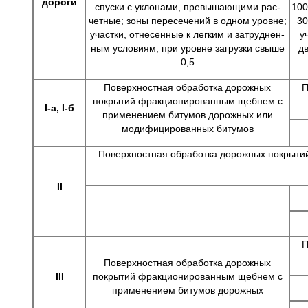
дороги
спуски с уклонами, превышающими рас­
100
четные; зоны пересе­чений в одном уровне;
30
участки, отнесенные к легким и затруднен­
у
ным условиям, при уровне загрузки свы­ше
дв
0,5
Поверхностная обработка дорожных
П
покрытий фракционированным щебнем с
I-а,
I-б
применением битумов дорожных или
модифицированных битумов
Поверхностная обработка дорожных покры­т
II
П
Поверхностная обработка дорожных
III
покрытий фракционированным щебнем с
применением битумов дорожных