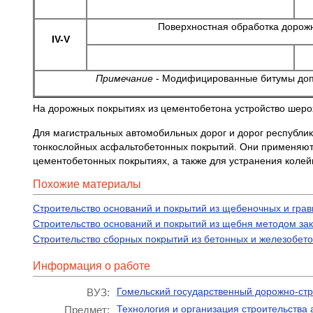
Поверхностная обработка дорож
IV-V
Примечание
- Модифицированные битумы допу
На дорожных покрытиях из цементобетона устройство шеро
Для магистральных автомобильных дорог и дорог республик
тонкослойных асфальтобетонных покрытий. Они применяются
цементобетонных покрытиях, а также для устранения колей
Похожие материалы
Строительство оснований и покрытий из щебеночных и гра
Строительство оснований и покрытий из щебня методом за
Строительство сборных покрытий из бетонных и железобет
Информация о работе
Гомельский государственный дорожно-ст
ВУЗ:
Технология и организация строительства
Предмет: