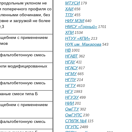
 продольным уклоном не
МТУСИ
179
и поперечного профиля со
ХАИ
656
пленными обочинами, без
ТПУ
455
вне и загрузкой не более
НИУ МЭИ
640
0,3
НМСУ «Горный»
1701
ХПИ
1534
 щебнем с примене­нием
НТУУ «КПИ»
213
умов
НУК им. Макарова
543
НВ
1001
сфальтобетонную смесь
НГАВТ
362
НГАУ
411
 или модифициро­ванных
НГАСУ
817
НГМУ
665
НГПУ
214
сфальтобетонную смесь
НГТУ
4610
НГУ
1993
аные смеси типа Б
НГУЭУ
499
НИИ
201
 щебнем с примене­нием
ОмГТУ
302
ОмГУПС
230
СПбПК №4
сфальтобетонную смесь
115
ПГУПС
2489