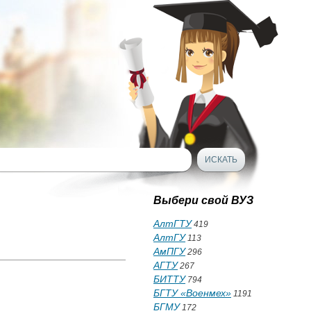
Выбери свой ВУЗ
АлтГТУ
419
АлтГУ
113
АмПГУ
296
АГТУ
267
БИТТУ
794
БГТУ «Военмех»
1191
БГМУ
172