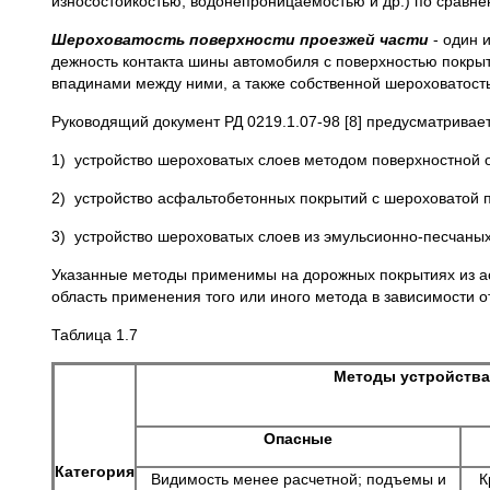
износостойкостью, водонепроницаемостью и др.) по сравне
Шероховатость поверхности проезжей части
- один 
дежность контакта шины автомобиля с поверхностью покры
впадинами между ними, а также собственной шероховатост
Руководящий документ РД 0219.1.07-98 [8] предусматривает
1) устройство шероховатых слоев методом поверхностной 
2) устройство асфальтобетонных покрытий с шероховатой 
3) устройство шероховатых слоев из эмульсионно-песчаных
Указанные методы применимы на дорожных покрытиях из ас
область применения того или иного метода в зависимости о
Таблица 1.7
Методы устройства
Опасные
Категория
Видимость менее рас­четной; подъемы и
К