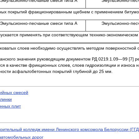
Эмульсионно-песчаные смеси типа А
Эмульсионно-песч
ных покры­тий фракционированным щебнем с примене­нием битум
Эмульсионно-песчаные смеси типа А
Эмульсионно-песч
скается применять при соответствую­щем технико-экономическом
ховатых слоев необходимо осуществлять методом поверхностной 
анского значения руководящим документом РД 0219.1.09—99 [7] ре
 в качестве фрикционных слоев, слоев гидроизоляции и износа н
ности асфальтобетонных покрытий глубиной до 25 мм.
вийных смесей
клинки
онных плит
роительный колледж имени Ленинского комсомола Белоруссии (ГГД
 автомобильных дорог