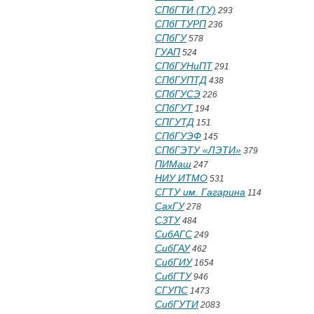
СПбГТИ (ТУ)
293
СПбГТУРП
236
СПбГУ
578
ГУАП
524
СПбГУНиПТ
291
СПбГУПТД
438
СПбГУСЭ
226
СПбГУТ
194
СПГУТД
151
СПбГУЭФ
145
СПбГЭТУ «ЛЭТИ»
379
ПИМаш
247
НИУ ИТМО
531
СГТУ им. Гагарина
114
СахГУ
278
СЗТУ
484
СибАГС
249
СибГАУ
462
СибГИУ
1654
СибГТУ
946
СГУПС
1473
СибГУТИ
2083