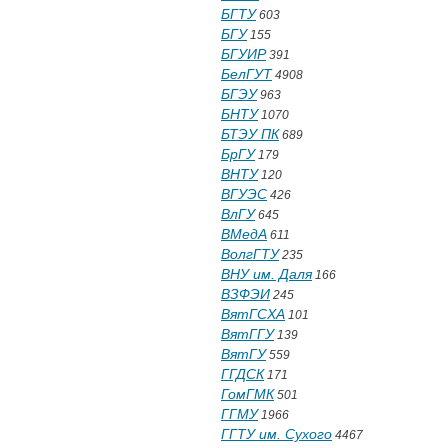
БГТУ
603
БГУ
155
БГУИР
391
БелГУТ
4908
БГЭУ
963
БНТУ
1070
БТЭУ ПК
689
БрГУ
179
ВНТУ
120
ВГУЭС
426
ВлГУ
645
ВМедА
611
ВолгГТУ
235
ВНУ им. Даля
166
ВЗФЭИ
245
ВятГСХА
101
ВятГГУ
139
ВятГУ
559
ГГДСК
171
ГомГМК
501
ГГМУ
1966
ГГТУ им. Сухого
4467