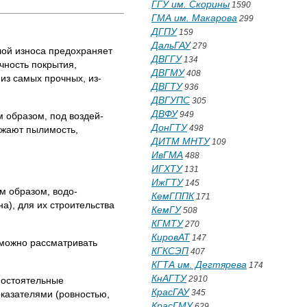
ГГУ им. Скорины
1590
ГМА им. Макарова
299
ДГПУ
159
ДальГАУ
279
ой износа предохра­няет
ДВГГУ
134
чность покрытия,
ДВГМУ
408
из самых прочных, из­
ДВГТУ
936
ДВГУПС
305
ДВФУ
949
 образом, под воздей­
ДонГТУ
498
ижают пылимость,
ДИТМ МНТУ
109
ИвГМА
488
ИГХТУ
131
ИжГТУ
145
м образом, водо­
КемГППК
171
), для их строитель­ства
КемГУ
508
КГМТУ
270
КировАТ
147
можно рассматри­вать
КГКСЭП
407
КГТА им. Дегтярева
174
КнАГТУ
2910
мостоятельные
КрасГАУ
345
казателями (ровно­стью,
КрасГМУ
629