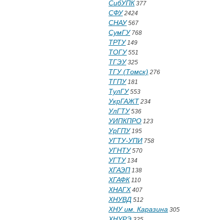
СибУПК
377
СФУ
2424
СНАУ
567
СумГУ
768
ТРТУ
149
ТОГУ
551
ТГЭУ
325
ТГУ (Томск)
276
ТГПУ
181
ТулГУ
553
УкрГАЖТ
234
УлГТУ
536
УИПКПРО
123
УрГПУ
195
УГТУ-УПИ
758
УГНТУ
570
УГТУ
134
ХГАЭП
138
ХГАФК
110
ХНАГХ
407
ХНУВД
512
ХНУ им. Каразина
305
ХНУРЭ
325