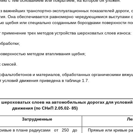
нию с тем основанием или покрытием, на которое он уложен.
из важнейших транспортно-эксплуатационных показателей дороги,
тия. Она обес­печивается равномерно чередующимися выступами с
ью щебня или специально созданными бороздками поверхности по
 примене­ние трех методов устройства шероховатых слоев износа:
обработки;
поверхностью методом втапливания щебня;
 смесей.
фальтобе­тонов и материалов, обработанных органическими вяжу
т условий движения приведена в таблице 1.7.
 шероховатых слоев на автомобильных дорогах для условий
движения (по СНиП 2.05.02- 85)
Затрудненные
Ле
ривые в плане радиусами от 250 до
Прямые или кривые ра