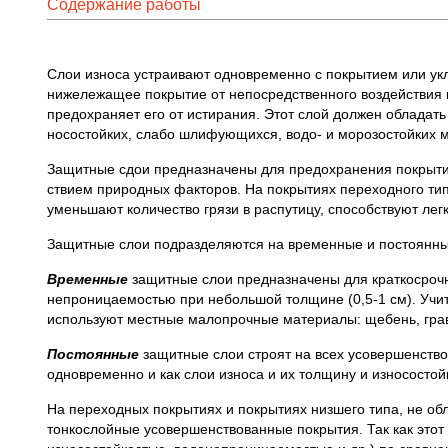
Содержание работы
Слои износа устраивают одновременно с покрытием или укл
нижележащее покрытие от непосредственного воздействия к
предохраняет его от истирания. Этот слой должен обладать
носостойких, слабо шлифующихся, водо- и морозостойких 
Защитные сдои предназначены для предохранения покрытия
ствием природных факторов. На покрытиях переходного ти
уменьшают количество грязи в распутицу, способствуют лег
Защитные слои подразделяются на временные и постоянны
Временные
защитные слои предназначены для краткосрочн
непроницаемостью при небольшой толщине (0,5-1 см). Учиты
используют местные малопрочные материалы: щебень, грав
Постоянные
защитные слои строят на всех усовершенство
одновременно и как слои износа и их толщину и износостой
На переходных покрытиях и покрытиях низшего типа, не о
тонкослойные усовершенствованные покрытия. Так как этот