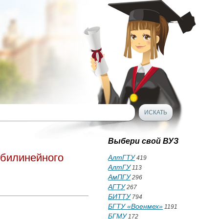
Выбери свой ВУЗ
 билинейного
АлтГТУ
419
АлтГУ
113
АмПГУ
296
АГТУ
267
БИТТУ
794
БГТУ «Военмех»
1191
БГМУ
172