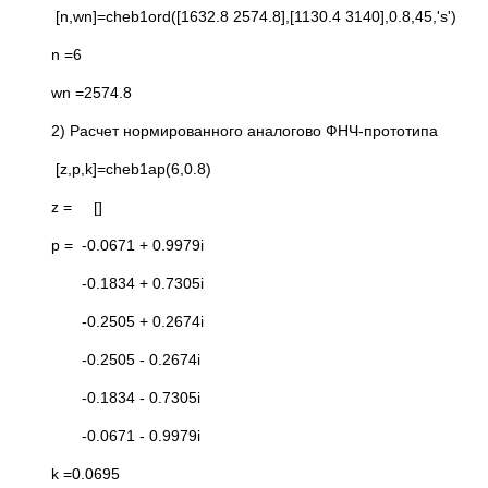
[n,wn]=cheb1ord([1632.8 2574.8],[1130.4 3140],0.8,45,'s')
n =6
wn =2574.8
2) Расчет нормированного аналогово ФНЧ-прототипа
[z,p,k]=cheb1ap(6,0.8)
z = []
p = -0.0671 + 0.9979i
-0.1834 + 0.7305i
-0.2505 + 0.2674i
-0.2505 - 0.2674i
-0.1834 - 0.7305i
-0.0671 - 0.9979i
k =0.0695