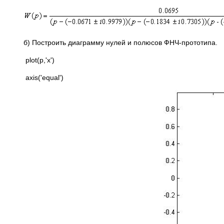
б) Построить диаграмму нулей и полюсов ФНЧ-прототипа.
plot(p,'x')
axis('equal')