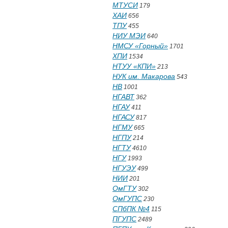
МТУСИ
179
ХАИ
656
ТПУ
455
НИУ МЭИ
640
НМСУ «Горный»
1701
ХПИ
1534
НТУУ «КПИ»
213
НУК им. Макарова
543
НВ
1001
НГАВТ
362
НГАУ
411
НГАСУ
817
НГМУ
665
НГПУ
214
НГТУ
4610
НГУ
1993
НГУЭУ
499
НИИ
201
ОмГТУ
302
ОмГУПС
230
СПбПК №4
115
ПГУПС
2489