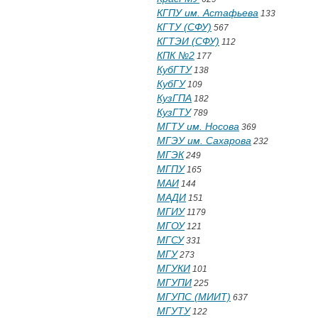
КГПУ им. Астафьева
133
КГТУ (СФУ)
567
КГТЭИ (СФУ)
112
КПК №2
177
КубГТУ
138
КубГУ
109
КузГПА
182
КузГТУ
789
МГТУ им. Носова
369
МГЭУ им. Сахарова
232
МГЭК
249
МГПУ
165
МАИ
144
МАДИ
151
МГИУ
1179
МГОУ
121
МГСУ
331
МГУ
273
МГУКИ
101
МГУПИ
225
МГУПС (МИИТ)
637
МГУТУ
122