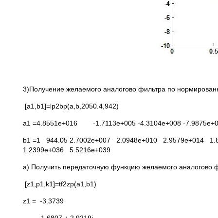
3)Получение желаемого аналогово фильтра по нормирован
[a1,b1]=lp2bp(a,b,2050.4,942)
a1 =4.8551e+016 -1.7113e+005 -4.3104e+008 -7.9875e+0
b1 =1 944.05 2.7002e+007 2.0948e+010 2.9579e+014 1
1.2399e+036 5.5216e+039
а) Получить передаточную функцию желаемого аналогово ф
[z1,p1,k1]=tf2zp(a1,b1)
z1 = -3.3739