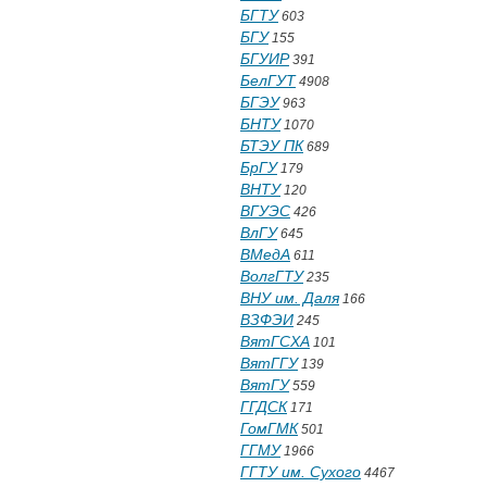
БГТУ
603
БГУ
155
БГУИР
391
БелГУТ
4908
БГЭУ
963
БНТУ
1070
БТЭУ ПК
689
БрГУ
179
ВНТУ
120
ВГУЭС
426
ВлГУ
645
ВМедА
611
ВолгГТУ
235
ВНУ им. Даля
166
ВЗФЭИ
245
ВятГСХА
101
ВятГГУ
139
ВятГУ
559
ГГДСК
171
ГомГМК
501
ГГМУ
1966
ГГТУ им. Сухого
4467