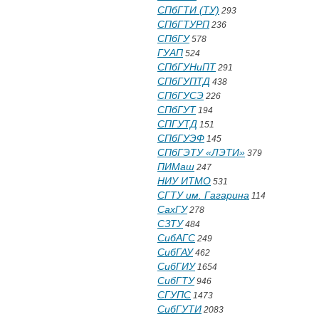
СПбГТИ (ТУ)
293
СПбГТУРП
236
СПбГУ
578
ГУАП
524
СПбГУНиПТ
291
СПбГУПТД
438
СПбГУСЭ
226
СПбГУТ
194
СПГУТД
151
СПбГУЭФ
145
СПбГЭТУ «ЛЭТИ»
379
ПИМаш
247
НИУ ИТМО
531
СГТУ им. Гагарина
114
СахГУ
278
СЗТУ
484
СибАГС
249
СибГАУ
462
СибГИУ
1654
СибГТУ
946
СГУПС
1473
СибГУТИ
2083