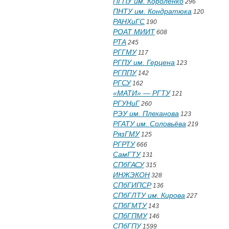
ПГПУ им. Короленко
296
ПНТУ им. Кондратюка
120
РАНХиГС
190
РОАТ МИИТ
608
РТА
245
РГГМУ
117
РГПУ им. Герцена
123
РГППУ
142
РГСУ
162
«МАТИ» — РГТУ
121
РГУНиГ
260
РЭУ им. Плеханова
123
РГАТУ им. Соловьёва
219
РязГМУ
125
РГРТУ
666
СамГТУ
131
СПбГАСУ
315
ИНЖЭКОН
328
СПбГИПСР
136
СПбГЛТУ им. Кирова
227
СПбГМТУ
143
СПбГПМУ
146
СПбГПУ
1599