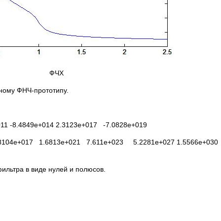
ФЧХ
ному ФНЧ-прототипу.
11 -8.4849e+014 2.3123e+017 -7.0828e+019
.8104e+017 1.6813e+021 7.611e+023 5.2281e+027 1.5566e+03
ильтра в виде нулей и полюсов.