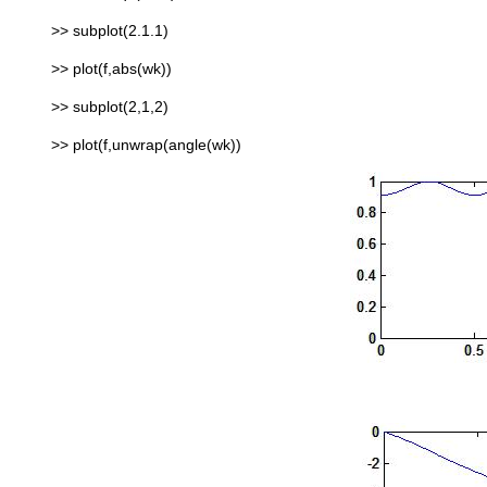
>> subplot(2.1.1)
>> plot(f,abs(wk))
>> subplot(2,1,2)
>> plot(f,unwrap(angle(wk))