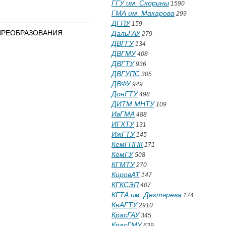
ГГУ им. Скорины
1590
ГМА им. Макарова
299
ДГПУ
159
ПРЕОБРАЗОВАНИЯ.
ДальГАУ
279
ДВГГУ
134
ДВГМУ
408
ДВГТУ
936
ДВГУПС
305
ДВФУ
949
ДонГТУ
498
ДИТМ МНТУ
109
ИвГМА
488
ИГХТУ
131
ИжГТУ
145
КемГППК
171
КемГУ
508
КГМТУ
270
КировАТ
147
КГКСЭП
407
КГТА им. Дегтярева
174
КнАГТУ
2910
КрасГАУ
345
КрасГМУ
629