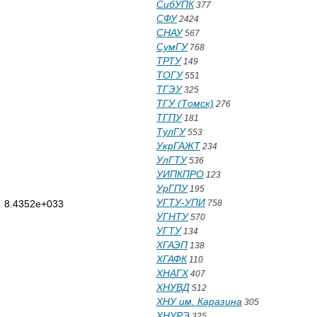
СибУПК
377
СФУ
2424
СНАУ
567
СумГУ
768
ТРТУ
149
ТОГУ
551
ТГЭУ
325
ТГУ (Томск)
276
ТГПУ
181
ТулГУ
553
УкрГАЖТ
234
УлГТУ
536
УИПКПРО
123
УрГПУ
195
УГТУ-УПИ
0 8.4352e+033
758
УГНТУ
570
УГТУ
134
ХГАЭП
138
ХГАФК
110
ХНАГХ
407
ХНУВД
512
ХНУ им. Каразина
305
ХНУРЭ
325