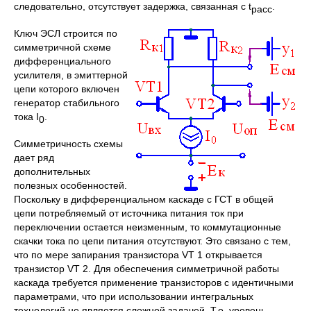
следовательно, отсутствует задержка, связанная с t
.
расс
Ключ ЭСЛ строится по
симметричной схеме
дифференциального
усилителя, в эмиттерной
цепи которого включен
генератор стабильного
тока I
.
0
Симметричность схемы
дает ряд
дополнительных
полезных особенностей.
Поскольку в дифференциальном каскаде с ГСТ в общей
цепи потребляемый от источника питания ток при
переключении остается неизменным, то коммутационные
скачки тока по цепи питания отсутствуют. Это связано с тем,
что по мере запирания транзистора VT 1 открывается
транзистор VT 2. Для обеспечения симметричной работы
каскада требуется применение транзисторов с идентичными
параметрами, что при использовании интегральных
технологий не является сложной задачей. Т.о. уровень