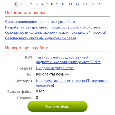
1
2
3
4
5
6
7
8
9
10
11
12
13
14
15
Похожие материалы
Синтез последовательностных устройств
Разработка центрального процессора офисной системы
безопасности (анализ экономических показателей проекта)
Безопасность системы индуктивной связи
Информация о работе
Таганрогский государственный
ВУЗ:
радиотехнический университет (ТРТУ)
Цифровые устройства
Предмет:
Конспекты лекций
Тип:
(
Информатика и выч. техника
Технические
Категория:
)
предметы
8 Mb
Размер файла:
0
Скачали:
Скачать файл