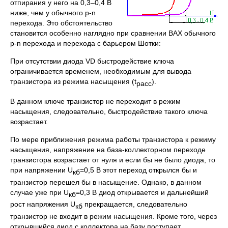
отпирания у него на 0,3–0,4 В
ниже, чем у обычного p-n
перехода. Это обстоятельство
становится особенно наглядно при сравнении ВАХ обычного
p-n перехода и перехода с барьером Шотки:
При отсутствии диода VD быстродействие ключа
ограничивается временем, необходимым для вывода
транзистора из режима насыщения (t
).
расс
В данном ключе транзистор не переходит в режим
насыщения, следовательно, быстродействие такого ключа
возрастает.
По мере приближения режима работы транзистора к режиму
насыщения, напряжение на база-коллекторном переходе
транзистора возрастает от нуля и если бы не было диода, то
при напряжении U
=0,5 В этот переход открылся бы и
кб
транзистор перешел бы в насыщение. Однако, в данном
случае уже при U
=0,3 В диод открывается и дальнейший
кб
рост напряжения U
прекращается, следовательно
кб
транзистор не входит в режим насыщения. Кроме того, через
открывшийся диод с коллектора на базу поступает