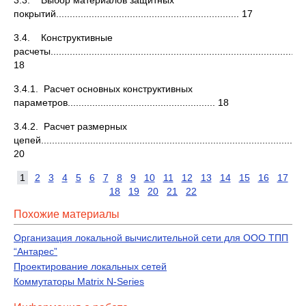
3.3. Выбор материалов защитных
покрытий................................................................... 17
3.4. Конструктивные
расчеты.............................................................................................
18
3.4.1. Расчет основных конструктивных
параметров...................................................... 18
3.4.2. Расчет размерных
цепей..............................................................................................
20
1
2
3
4
5
6
7
8
9
10
11
12
13
14
15
16
17
18
19
20
21
22
Похожие материалы
Организация локальной вычислительной сети для ООО ТПП
“Антарес”
Проектирование локальных сетей
Коммутаторы Matrix N-Series