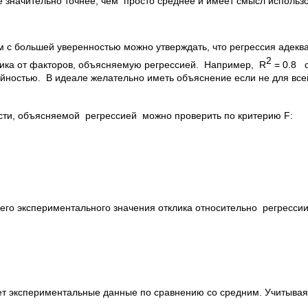
е значительно точнее, чем просто среднее и имеет смысл использ
ем с большей уверенностью можно утверждать, что регрессия адек
2
лика от факторов, объясняемую регрессией. Например, R
= 0.8 о
айностью. В идеале желательно иметь объяснение если не для всей
сти, объясняемой регрессией можно проверить по критерию F:
его экспериментального значения отклика относительно регресс
ает экспериментальные данные по сравнению со средним. Учитыв