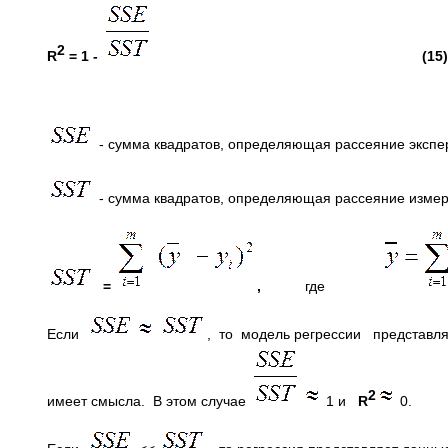
2
R
= 1 -
(15)
- сумма квадратов, определяющая рассеяние экспе
- сумма квадратов, определяющая рассеяние измер
=
,
где
Если
, то модель регрессии представляе
2
имеет смысла. В этом случае
1 и
R
0.