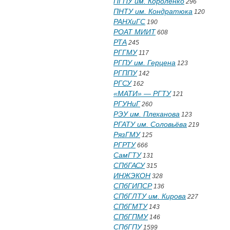
ПГПУ им. Короленко
296
ПНТУ им. Кондратюка
120
РАНХиГС
190
РОАТ МИИТ
608
РТА
245
РГГМУ
117
РГПУ им. Герцена
123
РГППУ
142
РГСУ
162
«МАТИ» — РГТУ
121
РГУНиГ
260
РЭУ им. Плеханова
123
РГАТУ им. Соловьёва
219
РязГМУ
125
РГРТУ
666
СамГТУ
131
СПбГАСУ
315
ИНЖЭКОН
328
СПбГИПСР
136
СПбГЛТУ им. Кирова
227
СПбГМТУ
143
СПбГПМУ
146
СПбГПУ
1599