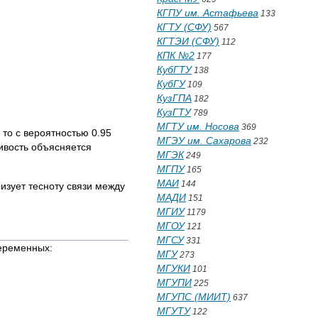
КГПУ им. Астафьева
133
КГТУ (СФУ)
567
КГТЭИ (СФУ)
112
КПК №2
177
КубГТУ
138
КубГУ
109
КузГПА
182
КузГТУ
789
МГТУ им. Носова
369
 то с вероятностью 0.95
МГЭУ им. Сахарова
232
ивость объясняется
МГЭК
249
МГПУ
165
МАИ
144
изует тесноту связи между
МАДИ
151
МГИУ
1179
МГОУ
121
МГСУ
331
переменных:
МГУ
273
МГУКИ
101
МГУПИ
225
МГУПС (МИИТ)
637
МГУТУ
122