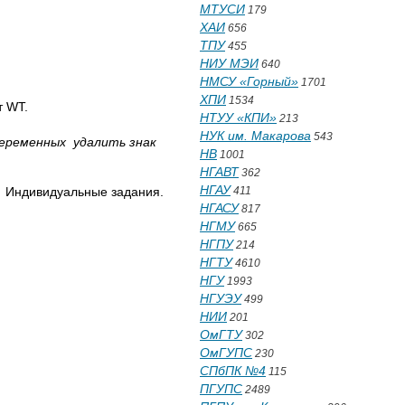
МТУСИ
179
ХАИ
656
ТПУ
455
НИУ МЭИ
640
НМСУ «Горный»
1701
ХПИ
1534
т WT.
НТУУ «КПИ»
213
НУК им. Макарова
543
переменных удалить знак
НВ
1001
НГАВТ
362
НГАУ
411
Индивидуальные задания.
НГАСУ
817
НГМУ
665
НГПУ
214
НГТУ
4610
НГУ
1993
НГУЭУ
499
НИИ
201
ОмГТУ
302
ОмГУПС
230
СПбПК №4
115
ПГУПС
2489