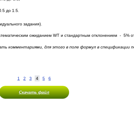
.5 до 1.5.
идуального задания).
атематическим ожиданием WT и стандартным отклонением - 5% о
ать комментариями, для этого в поле формул в спецификации 
1
2
3
4
5
6
Скачать файл