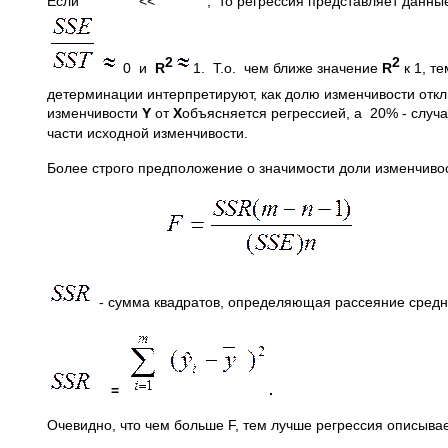
Если
<<
, то регрессия представляет данны
2
2
0 и
R
1. Т.о. чем ближе значение
R
к 1, т
детерминации интерпретируют, как долю изменчивости отк
изменчивости
Y
от
X
объясняется регрессией, а 20% - случ
части исходной изменчивости.
Более строго предположение о значимости доли изменчиво
- сумма квадратов, определяющая рассеяние средн
=
.
Очевидно, что чем больше F, тем лучше регрессия описыв