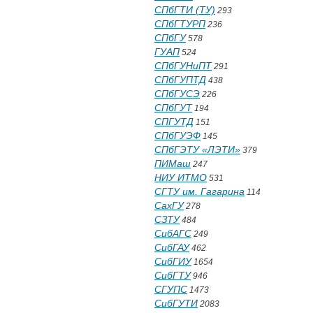
СПбГТИ (ТУ)
293
СПбГТУРП
236
СПбГУ
578
ГУАП
524
СПбГУНиПТ
291
СПбГУПТД
438
СПбГУСЭ
226
СПбГУТ
194
СПГУТД
151
СПбГУЭФ
145
СПбГЭТУ «ЛЭТИ»
379
ПИМаш
247
НИУ ИТМО
531
СГТУ им. Гагарина
114
СахГУ
278
СЗТУ
484
СибАГС
249
СибГАУ
462
СибГИУ
1654
СибГТУ
946
СГУПС
1473
СибГУТИ
2083