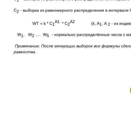
1
С
- выборка из равномерного распределения в интервале 0
2
A
1
A
2
WT = k * C
* C
(k, A
,
A
- из индив
1
2
1
2
W
, W
…. W
- нормально распределённые числа с м
1
2
5
Примечание: После генерации выборок все формулы сдел
равенства.