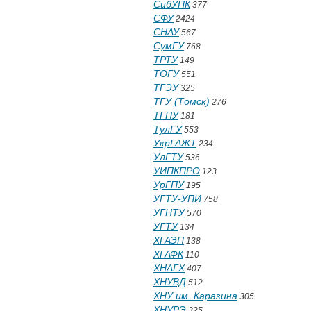
СибУПК
377
СФУ
2424
СНАУ
567
СумГУ
768
ТРТУ
149
ТОГУ
551
ТГЭУ
325
ТГУ (Томск)
276
ТГПУ
181
ТулГУ
553
УкрГАЖТ
234
УлГТУ
536
УИПКПРО
123
УрГПУ
195
УГТУ-УПИ
758
УГНТУ
570
УГТУ
134
ХГАЭП
138
ХГАФК
110
ХНАГХ
407
ХНУВД
512
ХНУ им. Каразина
305
ХНУРЭ
325