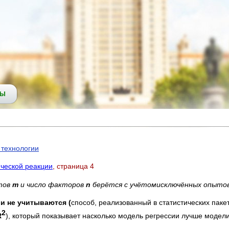
СЫ
технологии
ческой реакции
, страница 4
ытов
m
и число факторов
n
берётся с учётомисключённых опыто
и не учитываются (
способ, реализованный в статистических пакет
2
R
), который показывает насколько модель регрессии лучше модели