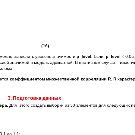
(16)
можно вычислить уровень значимости
p
–
level
.
Если
p
–
level
< 0.05,
ей значимой и модель адекватной. В противном случае – изменч
млема.
ается
коэффициентом множественной корреляции R.
R
характер
3. Подготовка данных
ера.
Для этого создать выборки из 30 элементов для следующих 
.1 до 1.1;