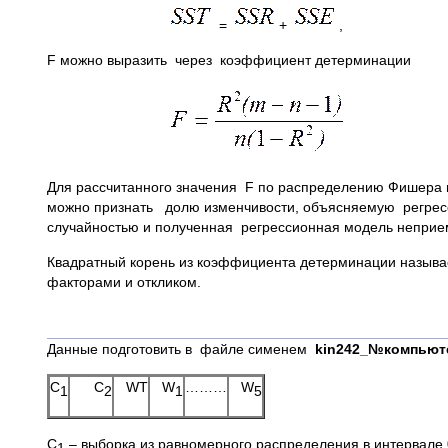
=
+
,
F можно выразить через коэффициент детерминации
Для рассчитанного значения F по распределению Фишера 
можно признать долю изменчивости, объясняемую регресси
случайностью и полученная регрессионная модель неприе
Квадратный корень из коэффициента детерминации назыв
факторами и откликом.
Данные подготовить в файле сименем
kin
242_№компьют
C
C
WТ
W
………
W
1
2
1
5
С
– выборка из равномерного распределения в интервале 0