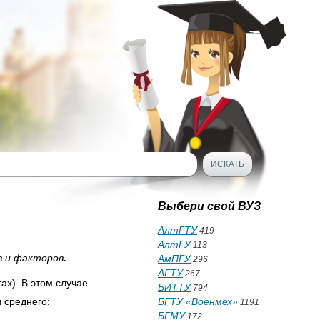
Выбери свой ВУЗ
АлтГТУ
419
АлтГУ
113
в и факторов
.
АмПГУ
296
АГТУ
267
ах). В этом случае
БИТТУ
794
 среднего:
БГТУ «Военмех»
1191
БГМУ
172