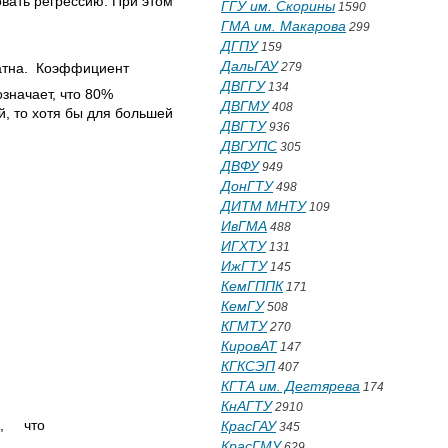
овать регрессию. При этом
ГГУ им. Скорины
1590
ГМА им. Макарова
299
ДГПУ
159
ДальГАУ
ватна. Коэффициент
279
ДВГГУ
134
значает, что 80%
ДВГМУ
408
, то хотя бы для большей
ДВГТУ
936
ДВГУПС
305
ДВФУ
949
ДонГТУ
498
ДИТМ МНТУ
109
ИвГМА
488
ИГХТУ
131
ИжГТУ
145
КемГППК
171
ии
КемГУ
508
КГМТУ
270
КировАТ
147
КГКСЭП
407
КГТА им. Дегтярева
174
КнАГТУ
2910
ая, что
КрасГАУ
345
КрасГМУ
629