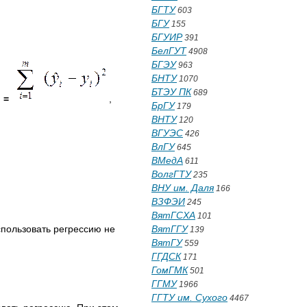
БГТУ
603
БГУ
155
БГУИР
391
БелГУТ
4908
БГЭУ
963
БНТУ
1070
БТЭУ ПК
689
=
,
БрГУ
179
ВНТУ
120
ВГУЭС
426
ВлГУ
645
ВМедА
611
ВолгГТУ
235
ВНУ им. Даля
166
ВЗФЭИ
245
ВятГСХА
101
спользовать регрессию не
ВятГГУ
139
ВятГУ
559
ГГДСК
171
ГомГМК
501
ГГМУ
1966
ГГТУ им. Сухого
4467