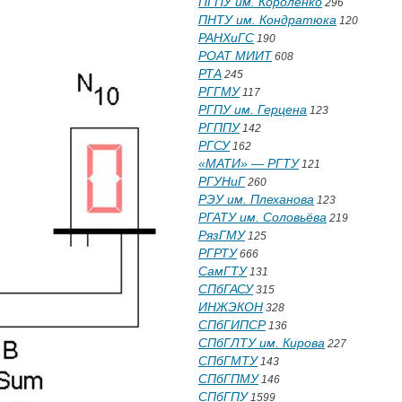
ПГПУ им. Короленко
296
ПНТУ им. Кондратюка
120
РАНХиГС
190
РОАТ МИИТ
608
РТА
245
РГГМУ
117
РГПУ им. Герцена
123
РГППУ
142
РГСУ
162
«МАТИ» — РГТУ
121
РГУНиГ
260
РЭУ им. Плеханова
123
РГАТУ им. Соловьёва
219
РязГМУ
125
РГРТУ
666
СамГТУ
131
СПбГАСУ
315
ИНЖЭКОН
328
СПбГИПСР
136
СПбГЛТУ им. Кирова
227
СПбГМТУ
143
СПбГПМУ
146
СПбГПУ
1599