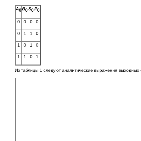
A
B
S
P
0
0
0
0
0
0
0
0
0
1
1
0
1
0
1
0
1
1
0
1
Из таблицы 1 следуют аналитические выражения выходных 