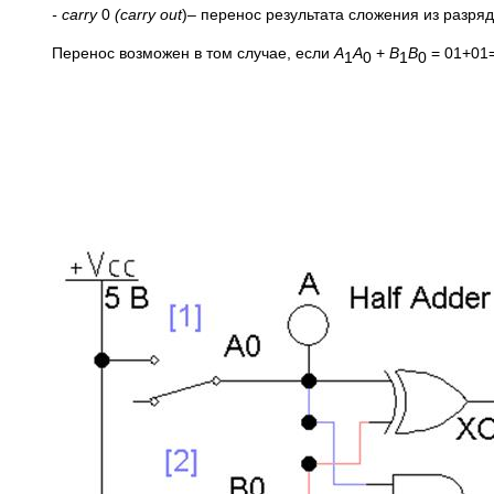
-
carry
0
(
carry
out
)– перенос результата сложения из разряд
Перенос возможен в том случае, если
A
A
+
B
B
= 01+01=
1
0
1
0