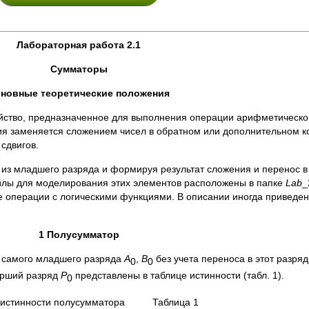
Лабораторная работа 2.1
Сумматоры
новные теоретические положения
йство, предназначенное для выполнения операции арифметическог
ия заменяется сложением чисел в обратном или дополнительном 
сдвигов.
из младшего разряда и формируя результат сложения и перенос в
йлы для моделирования этих элементов расположены в папке
Lab
_
 операции с логическими функциями. В описании иногда приведен
1 Полусумматор
, самого младшего разряда
A
,
B
без учета переноса в этот разряд
0
0
арший разряд
P
представлены в таблице истинности (табл. 1).
0
 истинности полусумматора Таблица 1