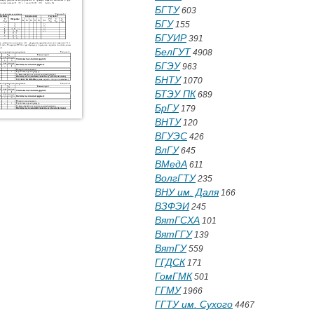
БГТУ
603
БГУ
155
БГУИР
391
БелГУТ
4908
БГЭУ
963
БНТУ
1070
БТЭУ ПК
689
БрГУ
179
ВНТУ
120
ВГУЭС
426
ВлГУ
645
ВМедА
611
ВолгГТУ
235
ВНУ им. Даля
166
ВЗФЭИ
245
ВятГСХА
101
ВятГГУ
139
ВятГУ
559
ГГДСК
171
ГомГМК
501
ГГМУ
1966
ГГТУ им. Сухого
4467