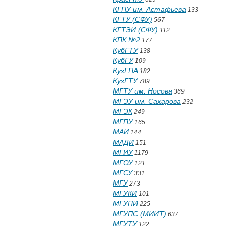
КГПУ им. Астафьева
133
КГТУ (СФУ)
567
КГТЭИ (СФУ)
112
КПК №2
177
КубГТУ
138
КубГУ
109
КузГПА
182
КузГТУ
789
МГТУ им. Носова
369
МГЭУ им. Сахарова
232
МГЭК
249
МГПУ
165
МАИ
144
МАДИ
151
МГИУ
1179
МГОУ
121
МГСУ
331
МГУ
273
МГУКИ
101
МГУПИ
225
МГУПС (МИИТ)
637
МГУТУ
122