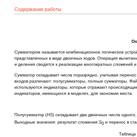
Содержание работы
Ос
Сумматором называется комбинационное логическое устро
представленных в виде двоичных кодов. Операция вычитан
и деления сводятся к реализации многократных сложений и 
Сумматор складывает числа поразрядно, учитывая перенос 
входов различают: полусумматоры, полные сумматоры. Фа
используются индикаторы, которые отражают происходящие
индикаторов, имеющихся в моделях, для экономии места.
Полусумматор (
HS
) складывает два двоичных числа одного
Выходные значения: результат сложения
S
и перенос в ст
0
Таблица