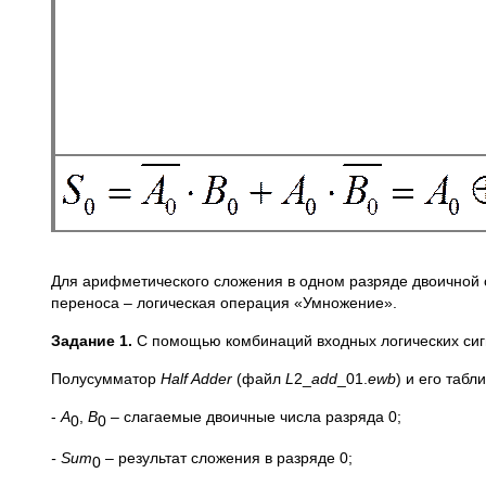
Для арифметического сложения в одном разряде двоичной
переноса – логическая операция «Умножение».
Задание 1.
С помощью комбинаций входных логических сигн
Полусумматор
Half
Adder
(файл
L
2_
add
_01.
ewb
) и его таб
-
A
,
B
– слагаемые двоичные числа разряда 0;
0
0
-
Sum
– результат сложения в разряде 0;
0