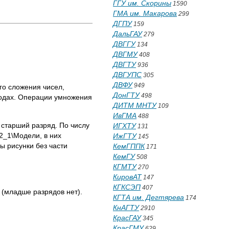
ГГУ им. Скорины
1590
ГМА им. Макарова
299
ДГПУ
159
ДальГАУ
279
ДВГГУ
134
ДВГМУ
408
ДВГТУ
936
ДВГУПС
305
ДВФУ
949
о сложения чисел,
ДонГТУ
498
кодах. Операции умножения
ДИТМ МНТУ
109
ИвГМА
488
 старший разряд. По числу
ИГХТУ
131
2_1\Модели, в них
ИжГТУ
145
ы рисунки без части
КемГППК
171
КемГУ
508
КГМТУ
270
КировАТ
147
КГКСЭП
407
 (младше разрядов нет).
КГТА им. Дегтярева
174
КнАГТУ
2910
КрасГАУ
345
КрасГМУ
629