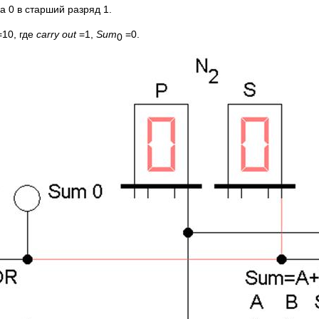
а 0 в старший разряд 1.
10, где
carry
out
=1,
Sum
=0.
0