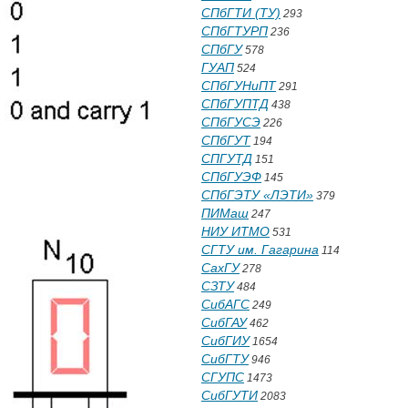
СПбГТИ (ТУ)
293
СПбГТУРП
236
СПбГУ
578
ГУАП
524
СПбГУНиПТ
291
СПбГУПТД
438
СПбГУСЭ
226
СПбГУТ
194
СПГУТД
151
СПбГУЭФ
145
СПбГЭТУ «ЛЭТИ»
379
ПИМаш
247
НИУ ИТМО
531
СГТУ им. Гагарина
114
СахГУ
278
СЗТУ
484
СибАГС
249
СибГАУ
462
СибГИУ
1654
СибГТУ
946
СГУПС
1473
СибГУТИ
2083