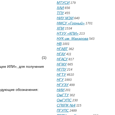
МТУСИ
179
ХАИ
656
ТПУ
455
НИУ МЭИ
640
НМСУ «Горный»
1701
ХПИ
1534
НТУУ «КПИ»
213
НУК им. Макарова
543
НВ
1001
НГАВТ
362
НГАУ
411
(1)
НГАСУ
817
НГМУ
665
щее ИЛИ», для получения
НГПУ
214
НГТУ
4610
НГУ
1993
НГУЭУ
499
следующие обозначения:
НИИ
201
ОмГТУ
302
ОмГУПС
230
СПбПК №4
115
ПГУПС
2489