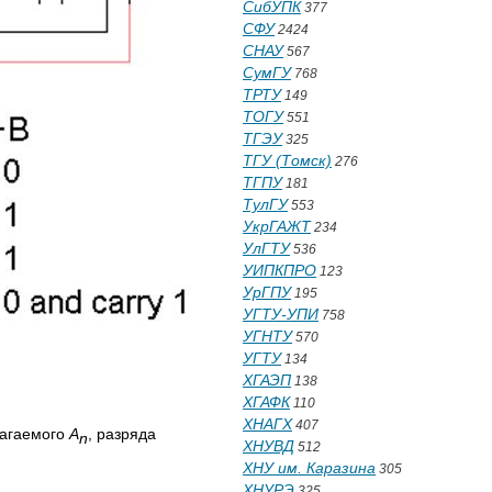
СибУПК
377
СФУ
2424
СНАУ
567
СумГУ
768
ТРТУ
149
ТОГУ
551
ТГЭУ
325
ТГУ (Томск)
276
ТГПУ
181
ТулГУ
553
УкрГАЖТ
234
УлГТУ
536
УИПКПРО
123
УрГПУ
195
УГТУ-УПИ
758
УГНТУ
570
УГТУ
134
ХГАЭП
138
ХГАФК
110
ХНАГХ
407
лагаемого
A
, разряда
n
ХНУВД
512
ХНУ им. Каразина
305
ХНУРЭ
325