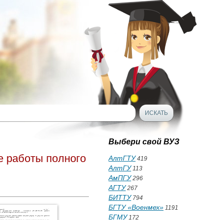
Выбери свой ВУЗ
е работы полного
АлтГТУ
419
АлтГУ
113
АмПГУ
296
АГТУ
267
БИТТУ
794
БГТУ «Военмех»
1191
БГМУ
172