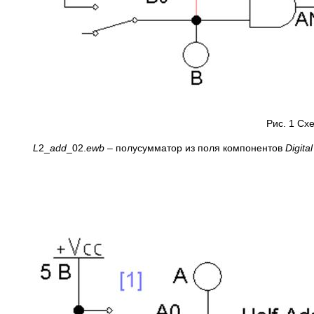
Рис. 1 Сх
L
2_
add
_02.
ewb
– полусумматор из поля компонентов
Digital