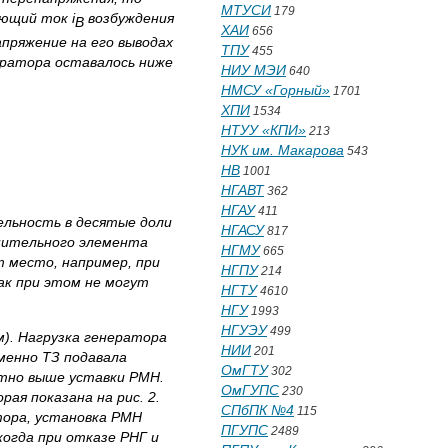
МТУСИ
179
ающий ток
i
возбуждения
B
ХАИ
656
апряжение на его выводах
ТПУ
455
ератора оставалось ниже
НИУ МЭИ
640
НМСУ «Горный»
1701
ХПИ
1534
НТУУ «КПИ»
213
НУК им. Макарова
543
НВ
1001
НГАВТ
362
НГАУ
411
льность в десятые доли
НГАСУ
817
нительного элемента
НГМУ
665
 место, например, при
НГПУ
214
ак при этом не могут
НГТУ
4610
НГУ
1993
НГУЭУ
499
). Нагрузка генератора
НИИ
201
менно ТЗ подавала
ОмГТУ
302
етно выше уставки РМН.
ОмГУПС
230
ая показана на рис. 2.
СПбПК №4
115
тора, установка РМН
ПГУПС
2489
когда при отказе РНГ и