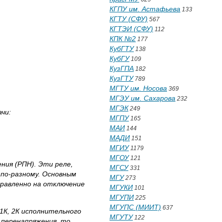
КГПУ им. Астафьева
133
КГТУ (СФУ)
567
КГТЭИ (СФУ)
112
КПК №2
177
КубГТУ
138
КубГУ
109
КузГПА
182
КузГТУ
789
МГТУ им. Носова
369
МГЭУ им. Сахарова
232
МГЭК
249
чи:
МГПУ
165
МАИ
144
МАДИ
151
МГИУ
1179
МГОУ
121
ния (РПН). Эти реле,
МГСУ
331
по-разному. Основным
МГУ
273
правленно на отключение
МГУКИ
101
МГУПИ
225
МГУПС (МИИТ)
637
1К, 2К исполнительного
МГУТУ
122
 перенапряжения, то