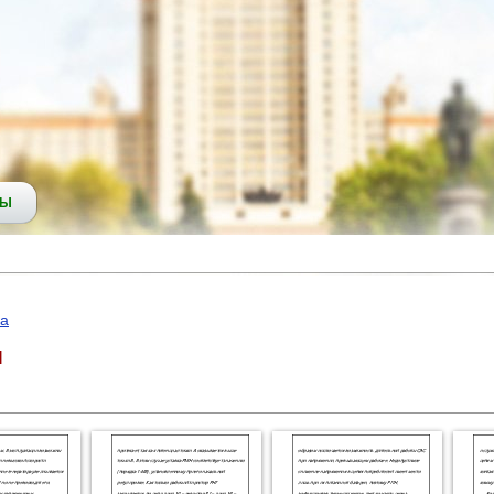
СЫ
ка
я