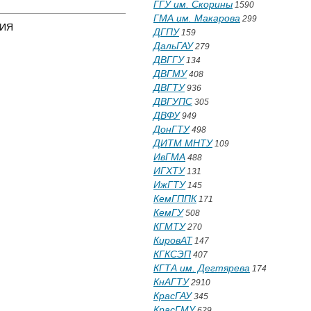
ГГУ им. Скорины
1590
ГМА им. Макарова
299
НИЯ
ДГПУ
159
ДальГАУ
279
ДВГГУ
134
ДВГМУ
408
ДВГТУ
936
ДВГУПС
305
ДВФУ
949
ДонГТУ
498
ДИТМ МНТУ
109
ИвГМА
488
ИГХТУ
131
ИжГТУ
145
КемГППК
171
КемГУ
508
КГМТУ
270
КировАТ
147
КГКСЭП
407
КГТА им. Дегтярева
174
КнАГТУ
2910
КрасГАУ
345
КрасГМУ
629