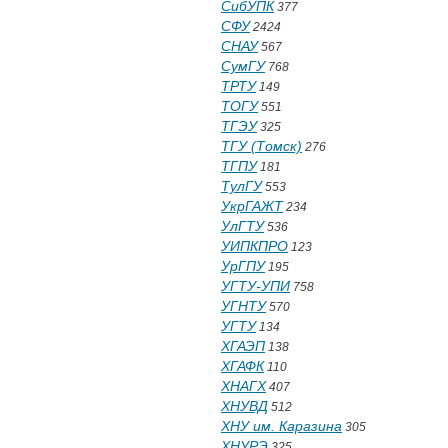
СибУПК
377
СФУ
2424
СНАУ
567
СумГУ
768
ТРТУ
149
ТОГУ
551
ТГЭУ
325
ТГУ (Томск)
276
ТГПУ
181
ТулГУ
553
УкрГАЖТ
234
УлГТУ
536
УИПКПРО
123
УрГПУ
195
УГТУ-УПИ
758
УГНТУ
570
УГТУ
134
ХГАЭП
138
ХГАФК
110
ХНАГХ
407
ХНУВД
512
ХНУ им. Каразина
305
ХНУРЭ
325