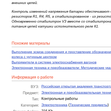
внешних цепей.
Контроль изменений напряжения батареи обеспечивают
резисторов
R
1,
R
4,
R
5, а стабилизированное - из резист
Одновременно стабилитрон
V
З вместе со стабилит­
рон
питания цепей катушки исполнительно
го реле К1.
Похожие материалы
Выполнение эскиза соединения и проставление обозначений
колеса с чугунным центром
Выпрямители в системе электроснабжения вагонов
Электронная техника и преобразователи: Методические ук
Информация о работе
Российская открытая академия транспорт
ВУЗ:
Электронная и преобразовательная техни
Предмет:
Контрольные работы
Тип:
(
)
Электротехника
Технические предметы
Категория:
216 Kb