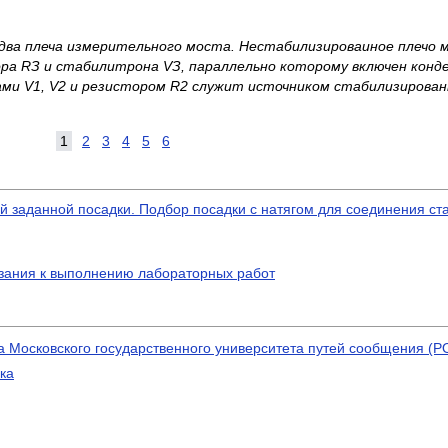
 два
плеча измерительного моста. Нестабилизироваиное плечо 
ора
R
З и стабилитрона
V
З, параллельно которому включен кон­
д
ами
V
1,
V
2 и резистором
R
2 служит источником стабилизиро­
ван
1
2
3
4
5
6
 заданной посадки. Подбор посадки с натягом для соединения ста
азания к выполнению лабораторных работ
а Московского государственного университета путей сообщения (
ка