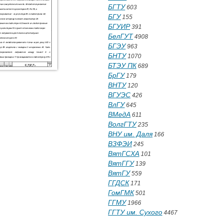
БГТУ
603
БГУ
155
БГУИР
391
БелГУТ
4908
БГЭУ
963
БНТУ
1070
БТЭУ ПК
689
БрГУ
179
ВНТУ
120
ВГУЭС
426
ВлГУ
645
ВМедА
611
ВолгГТУ
235
ВНУ им. Даля
166
ВЗФЭИ
245
ВятГСХА
101
ВятГГУ
139
ВятГУ
559
ГГДСК
171
ГомГМК
501
ГГМУ
1966
ГГТУ им. Сухого
4467