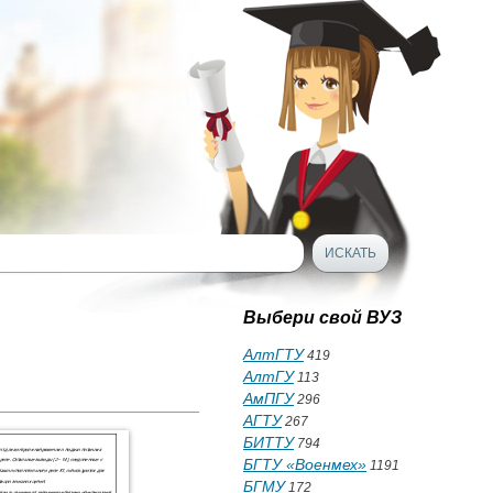
Выбери свой ВУЗ
АлтГТУ
419
АлтГУ
113
АмПГУ
296
АГТУ
267
БИТТУ
794
БГТУ «Военмех»
1191
БГМУ
172