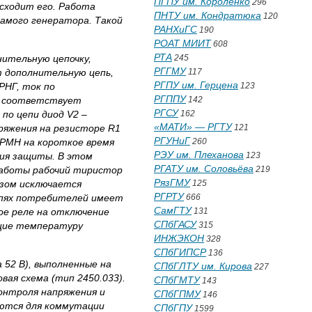
ПГПУ им. Короленко
296
осходит его. Работа
ПНТУ им. Кондратюка
120
самого генератора. Такой
РАНХиГС
190
РОАТ МИИТ
608
РТА
нительную цепочку,
245
РГГМУ
т дополнительную цепь,
117
РГПУ им. Герцена
 РНГ, ток по
123
РГППУ
МН соответствует
142
РГСУ
 по цепи диод
V
2
–
162
«МАТИ» — РГТУ
ряжения на резисторе
R
1
121
РГУНиГ
 РМН на короткое время
260
РЭУ им. Плеханова
ния защиты. В этом
123
РГАТУ им. Соловьёва
работы рабочий тиристор
219
РязГМУ
азом исключается
125
РГРТУ
епях потребителей имеет
666
СамГТУ
ое реле на отключение
131
СПбГАСУ
ющие температуру
315
ИНЖЭКОН
328
СПбГИПСР
136
а 52 В), выполненные на
СПбГЛТУ им. Кирова
227
ая схема (тип 2450.033).
СПбГМТУ
143
онтроля напряжения и
СПбГПМУ
146
уются для коммутации
СПбГПУ
1599