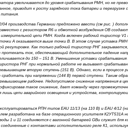
ратора увеличивается до уровня срабатывания РМН, но не прев
ное, приводит к росту зарядного тока батареи и перегрузке 
 питания.
/04 производства Германии предложено ввести (см рис. ) допол
совместно с резистором
R
6 и обмоткой возбуждения ОВ создаю
 измерительной цепи РМН. Когда включен рабочий тиристор
V
1
 точки А оказывается выше точки В. В этом случае уставка Р
ной регулировке. Как только рабочий тиристор РНГ закрывается,
 протекать ток, обеспечивающий дополнительное падение нап
еличивается до 150
–
151 В. Уменьшение уставки срабатывания
тиристора РНГ при нормальной работе не вызывает срабатыва
евышающем вторую ступень (151 В). Однако, если в процессе 
 сработать при напряжении (144 В) первой ступени. Таким обр
превышающем рабочее. Недопустимое снижение напряжения в ц
офиксировав такое снижение, дает команду через промежуточн
я лишь цепи аварийного освещения и устройства, контролиру
 эксплуатироваться РПН типов
EAU
11/13 (на 110 В) и
EAU
4/12 (н
лем разработана на базе операционного усилителя К2УТ531А нов
ыводы 1 и 11 соединяются с вагонной батареей
GB
и служит для к
, соединенные с контактами исполнительного реле К1, использ