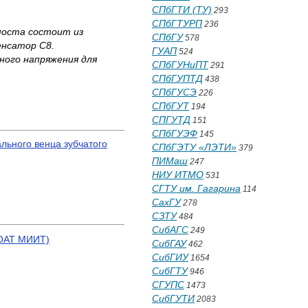
СПбГТИ (ТУ)
293
СПбГТУРП
236
моста состоит из
СПбГУ
578
енсатор С8.
ГУАП
524
ного напряжения для
СПбГУНиПТ
291
СПбГУПТД
438
СПбГУСЭ
226
СПбГУТ
194
СПГУТД
151
СПбГУЭФ
145
льного венца зубчатого
СПбГЭТУ «ЛЭТИ»
379
ПИМаш
247
НИУ ИТМО
531
СГТУ им. Гагарина
114
СахГУ
278
СЗТУ
484
СибАГС
249
РОАТ МИИТ)
СибГАУ
462
СибГИУ
1654
СибГТУ
946
СГУПС
1473
СибГУТИ
2083