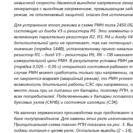
невысокой скорости движения выходное напряжение гене
генератора с выходным напряжением, превышающим задан
режим, не отключаемый защитой, опасен для источников
Для устранения этого режима в схеме РМН типа 2450,052
состоящую из диода
V
3 и резистора
R
5. Эти элементы 
включенную параллельно резистора
R
2,
R
3,
R
4 и диоду
V
4
дополнительной цепи не протекает, так как потенциал
значению (порядка 144В), установленному приего началь
резистор
R
1
–
диод
V
3
–
резисторы
R
5,
R
6
–
ОВ начинает
измерительной цепи РМН. В результате уставка РМН ув
(порядка 0,025
–
0,05 с) открытого состояния рабочего 
случае РМН может сработать только при напряжении, пр
не закроется вовремя (аварийный режим), то РМН успеет
возможность длительной работы СЭС при напряжении, 
место лишь при их питании от батареи, поэтому РПН, з
всех потребителей. Подключенными к батареи остаютс
буксовых узлов (СКНБ) и состояние изоляции (СЗК).
На вагонах германского производства еще продолжают
базе полупроводников. Для замены этих реле изготовите
Принципиальная схема такого РПН показана на рис. 3. В
подачи питания к цепям реле. Остальные выводы (2
–
14)