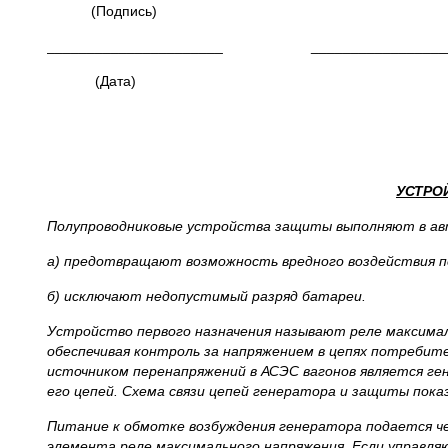
(Подпись) (Под
______________________ __________________
(Дата) (Да
УСТРО
Полупроводниковые устройства защиты выполняют в авт
а) предотвращают возможность вредного воздействия 
б) исключают недопустимый разряд батареи.
Устройство первого назначения называют реле максимал
обеспечивая контроль за напряжением в цепях потреби
источником перенапряжений в АСЭС вагонов является ге
его цепей. Схема связи цепей генератора и защиты показ
Питание к обмотке возбуждения генератора подается ч
элемента реле максимального напряжения. Если управля