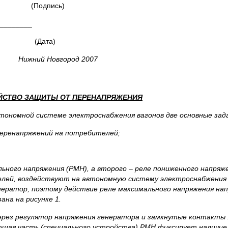
пись)
_______
та)
Нижний Новгород 2007
ЙСТВО ЗАЩИТЫ ОТ ПЕРЕНАПРЯЖЕНИЯ
ономной системе электроснабжения вагонов две основные зада
перенапряжений на потребителей;
ьного напряжения (РМН), а второго
–
реле пониженного напряже
телей, воздействуют на автономную систему электроснабжения 
нератор, поэтому действие реле максимального напряжения на
ана на рисунке 1.
ерез регулятор напряжения генератора и замкнутые контакты 
ющая часть (специального устройства) РМН фиксирует наличие