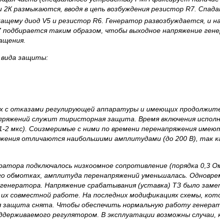
 2К размыкаются, вводя в цепь возбуждения резистор
R
7. Спад
ржащему диод
V
5 и резистор
R
6. Генератор развозбуждается, и н
7 подбирается таким образом, чтобы выходное напряжение ген
ащения.
 вида защиты:
х с отказами регулирующей аппаратуры и имеющих продолжите
пряжений служит тиристорная защита. Время включения испол
-2 мкс). Соизмеримые с ними по времени перенапряжения имеют
яжения отличаются наибольшими амплитудами (до 200 В), так к
тора подключалось низкоомное сопротивление (порядка 0,3 Ом
его обмотках, амплитуда перенапряжений уменьшалась. Одновре
 генератора. Напряжение срабатывания (уставка) ТЗ было зам
х совместной работе. На последних модификациях схемы, котор
ая защита снята. Чтобы обеспечить нормальную работу генера
ддерживаемого регулятором. В эксплуатации возможны случаи, 