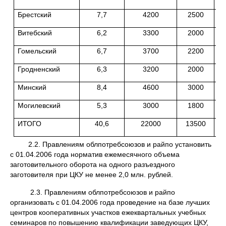
Брестский
7,7
4200
2500
Витебский
6,2
3300
2000
Гомельский
6,7
3700
2200
Гродненский
6,3
3200
2000
Минский
8,4
4600
3000
Могилевский
5,3
3000
1800
ИТОГО
40,6
22000
13500
2.2. Правлениям облпотребсоюзов и райпо установить
с 01.04.2006 года норматив ежемесячного объема
заготовительного оборота на одного разъездного
заготовителя при ЦКУ не менее 2,0 млн. рублей.
2.3. Правлениям облпотребсоюзов и райпо
организовать с 01.04.2006 года проведение на базе лучших
центров кооперативных участков ежеквартальных учебных
семинаров по повышению квалификации заведующих ЦКУ,