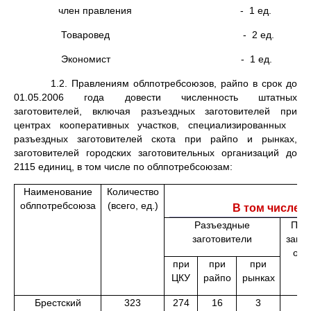
член правления - 1 ед.
Товаровед - 2 ед.
Экономист - 1 ед.
1.2. Правлениям облпотребсоюзов, райпо в срок до
01.05.2006 года довести численность штатных
заготовителей, включая разъездных заготовителей при
центрах кооперативных участков, специализированных
разъездных заготовителей скота при райпо и рынках,
заготовителей городских заготовительных организаций до
2115 единиц, в том числе по облпотребсоюзам:
Наименование
Количество
облпотребсоюза
(всего, ед.)
В том числе
Разъездные
При
заготовители
заго
орг
при
при
при
ЦКУ
райпо
рынках
Брестский
323
274
16
3