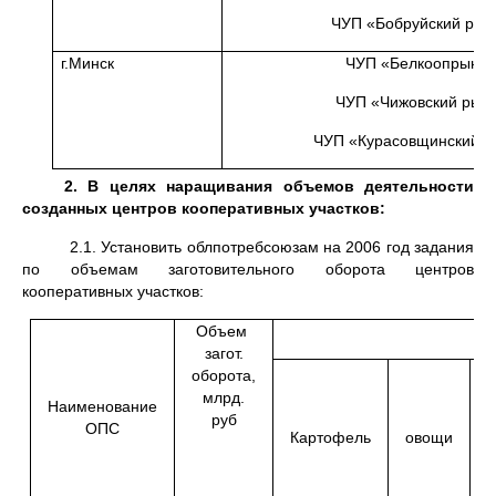
ЧУП «Бобруйский рын
г.Минск
ЧУП «Белкоопрынок
ЧУП «Чижовский рын
ЧУП «Курасовщинский р
2.
В целях наращивания объемов деятельности
созданных центров кооперативных участков:
2.1. Установить облпотребсоюзам на 2006 год задания
по объемам заготовительного оборота центров
кооперативных участков:
Объем
загот.
оборота,
млрд.
Наименование
руб
п
ОПС
Картофель
овощи