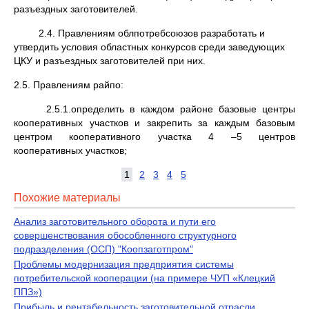
разъездных заготовителей.
2.4. Правлениям облпотребсоюзов разработать и
утвердить условия областных конкурсов среди заведующих
ЦКУ и разъездных заготовителей при них.
2.5. Правлениям райпо:
2.5.1.определить в каждом районе базовые центры
кооперативных участков и закрепить за каждым базовым
центром кооперативного участка 4 –5 центров
кооперативных участков;
1
2
3
4
5
Похожие материалы
Анализ заготовительного оборота и пути его
совершенствования обособленного структурного
подразделения (ОСП) "Коопзаготпром"
Проблемы модернизация предприятия системы
потребительской кооперации (на примере ЧУП «Клецкий
ППЗ»)
Прибыль и рентабельность заготовительной отрасли