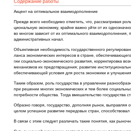
Содержание работы
Акцент на оптимальное взаимодополнение
Прежде всего необходимо отметить, что, рас­сматривая ро
циональную экономику, крайне важно уйти от их однозначно
во многом зависит от их оптимального взаи­модополнения, 
административных начал.
Объективная необходимость государственного ре­гулирован
ланса экономических интересов в стране, обеспечи­вающего
гии социально-экономического развития, корректи­ровка в
механизмов их предотвращения; развитие институ­циональн
обеспечивающей условия для роста экономики и улучшени
Таким образом, роль государства в управлении разнообразн
при решении многих экономических и тем более социальных 
потреб­ности общества. Тогда вмешательство государства 
Образно говоря, государство, дополняя рынок, выправляя о
це­лом успешное развитие передовых стран, способствовал 
В связи с этим следует различать такие понятия, как рыно