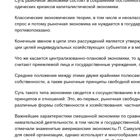
Суть рыночной экономики состоит в сохранении постоянно
одических кризисов капиталистической экономики.
Классические экономические теории, в том числе и неокласс
спрос и потому рыночная экономика не нуждается в государ
про­тивопоказано.
Конечным звеном в цепи этих рассуждений является утверж
ции целей индивидуальных хозяйствующих субъектов и в ме
Что же касается централизованно-плановой экономики, то 
счита­ют приемлемой лица и государственные учреждения,
Среднее положение между этими двумя крайними полюсам
собственнос­ти, а также рыночные принципы свободной конк
Суть такого типа экономики сводится к сосуществованию в 
принципов и отношений. Это, во-первых, рыночная свободна
раз­личные формы собственности и хозяйствования: частная,
Важнейшие характеристики смешанной экономики по сравне
нимательской деятельности, в том числе и государственной
отмеча­ли знаменитые американские экономисты П. Самуэль
для своей ор­ганизации, однако использует и многообразие