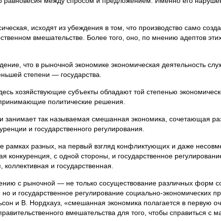
го равновесия между спросом и предложением. Именно его наруше
ическая, исхо­дят из убеждения в том, что производство само созд
ственном вмеша­тельстве. Более того, оно, по мнению адептов этих
дение, что в рыночной экономике экономическая деятельность слу
ньшей степени — го­сударства.
здесь хозяйствую­щие субъекты обладают той степенью экономичес
 принимающие политичес­кие решения.
и занимает так называемая смешанная экономика, сочетающая р
уренции и государственного регулирования.
ее рамках раз­ных, на первый взгляд конфликтующих и даже несовм
я конкуренция, с одной стороны, и государственное регулирование 
 коллективная и госу­дарственная.
нию с рыноч­ной — не только сосуществование различных форм со
, но и государствен­ное регулирование социально-экономических п
сон и В. Нордхауз, «сме­шанная экономика полагается в первую о
 правительственного вмешательства для того, чтобы справиться с 