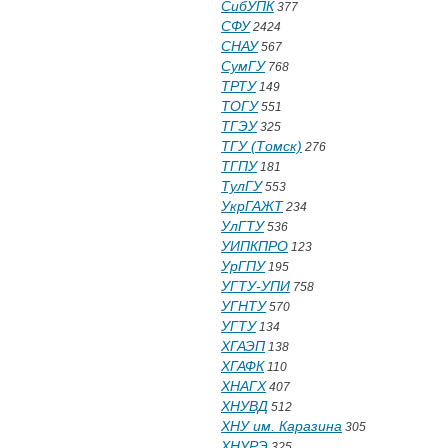
СибУПК
377
СФУ
2424
СНАУ
567
СумГУ
768
ТРТУ
149
ТОГУ
551
ТГЭУ
325
ТГУ (Томск)
276
ТГПУ
181
ТулГУ
553
УкрГАЖТ
234
УлГТУ
536
УИПКПРО
123
УрГПУ
195
УГТУ-УПИ
758
УГНТУ
570
УГТУ
134
ХГАЭП
138
ХГАФК
110
ХНАГХ
407
ХНУВД
512
ХНУ им. Каразина
305
ХНУРЭ
325