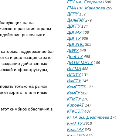
ГГУ им. Скорины
1590
ГМА им. Макарова
299
ДГПУ
159
ДальГАУ
279
ействующих на на­
ДВГГУ
134
ического развития страны
ДВГМУ
408
имодействие рыночных и
ДВГТУ
936
ДВГУПС
305
ДВФУ
949
 которых: поддержание ба­
ДонГТУ
498
отка и реализация страте­
ДИТМ МНТУ
109
, создание действенных
ИвГМА
488
ческой инфраструктуры,
ИГХТУ
131
ИжГТУ
145
повать только на рынок
КемГППК
171
влетворить те или иные
КемГУ
508
КГМТУ
270
КировАТ
147
 этот симбиоз обеспечил в
КГКСЭП
407
КГТА им. Дегтярева
174
КнАГТУ
2910
КрасГАУ
345
КрасГМУ
629