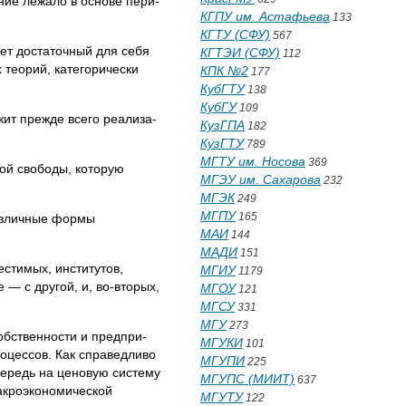
ние лежало в основе пери­
КГПУ им. Астафьева
133
КГТУ (СФУ)
567
ает достаточный для себя
КГТЭИ (СФУ)
112
 теорий, категорически
КПК №2
177
КубГТУ
138
КубГУ
109
жит прежде всего реализа­
КузГПА
182
КузГТУ
789
МГТУ им. Носова
369
кой свободы, которую
МГЭУ им. Сахарова
232
МГЭК
249
МГПУ
165
азличные формы
МАИ
144
МАДИ
151
естимых, институтов,
МГИУ
1179
— с другой, и, во-вторых,
МГОУ
121
МГСУ
331
МГУ
273
бственности и предпри­
МГУКИ
101
роцессов. Как справедливо
МГУПИ
225
чередь на ценовую систему
МГУПС (МИИТ)
637
макроэкономической
МГУТУ
122