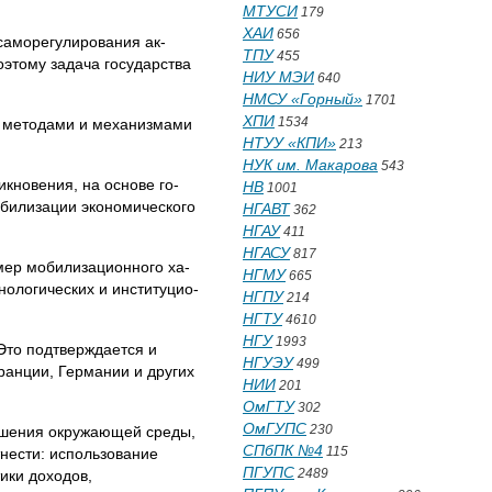
МТУСИ
179
ХАИ
656
саморегулирования ак­
ТПУ
455
этому задача государ­ства
НИУ МЭИ
640
НМСУ «Горный»
1701
ХПИ
1534
 методами и механизма­ми
НТУУ «КПИ»
213
НУК им. Макарова
543
икновения, на основе го­
НВ
1001
абилизации экономического
НГАВТ
362
НГАУ
411
НГАСУ
817
 мер мобилизационного ха­
НГМУ
665
нологических и институцио­
НГПУ
214
НГТУ
4610
НГУ
1993
Это подтверждается и
НГУЭУ
499
ранции, Германии и других
НИИ
201
ОмГТУ
302
ОмГУПС
230
учшения окружающей среды,
СПбПК №4
115
тнести: использование
ПГУПС
2489
ики доходов,