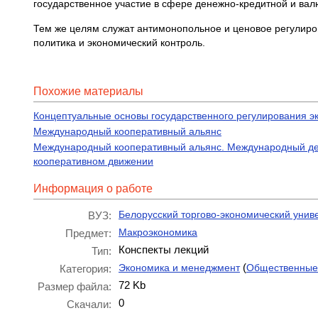
государственное участие в сфере денежно-кредитной и вал
Тем же целям служат антимонопольное и ценовое регулиро
по­литика и экономический контроль.
Похожие материалы
Концептуальные основы государственного регулирования э
Международный кооперативный альянс
Международный кооперативный альянс. Международный ден
кооперативном движении
Информация о работе
Белорусский торгово-экономический унив
ВУЗ:
Макроэкономика
Предмет:
Конспекты лекций
Тип:
(
Экономика и менеджмент
Общественные
Категория:
72 Kb
Размер файла:
0
Скачали: