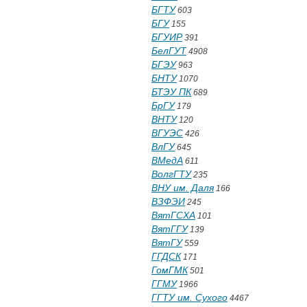
БГТУ
603
БГУ
155
БГУИР
391
БелГУТ
4908
БГЭУ
963
БНТУ
1070
БТЭУ ПК
689
БрГУ
179
ВНТУ
120
ВГУЭС
426
ВлГУ
645
ВМедА
611
ВолгГТУ
235
ВНУ им. Даля
166
ВЗФЭИ
245
ВятГСХА
101
ВятГГУ
139
ВятГУ
559
ГГДСК
171
ГомГМК
501
ГГМУ
1966
ГГТУ им. Сухого
4467