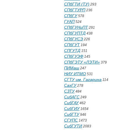
СПбГТИ (ТУ)
293
СПбГТУРП
236
СПбГУ
578
ГУАП
524
СПбГУНиПТ
291
СПбГУПТД
438
СПбГУСЭ
226
СПбГУТ
194
СПГУТД
151
СПбГУЭФ
145
СПбГЭТУ «ЛЭТИ»
379
ПИМаш
247
НИУ ИТМО
531
СГТУ им. Гагарина
114
СахГУ
278
СЗТУ
484
СибАГС
249
СибГАУ
462
СибГИУ
1654
СибГТУ
946
СГУПС
1473
СибГУТИ
2083