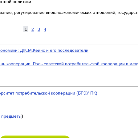
ютной политики.
вание, регулиро­вание внешнеэкономических отношений, государс
1
2
3
4
кономики: ДЖ.М.Кейнс и его последователи
ь кооперации. Роль советской потребительской кооперации в ме
ерситет потребительской кооперации (БТЭУ ПК)
)
 предметы