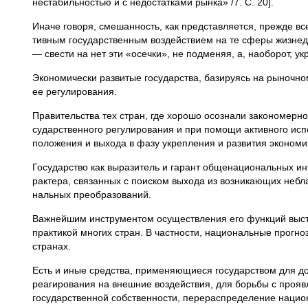
нестабильностью и с недостат­ками рынка» /7. С. 20].
Иначе говоря, смешанность, как представляется, прежде в
тивным государственным воздействием на те сферы жизнедея
— свести на нет эти «осечки», не подменяя, а, наоборот, у
Экономически развитые государства, базируясь на рыночн
ее регулирования.
Правительства тех стран, где хорошо осознали закономерно
сударственного регулирования и при помощи активного исп
положения и выхода в фазу укрепления и развития экономи
Государство как выразитель и гарант общенациональных ин
рактера, связанных с поиском выхода из возникающих небла
нальных преобразований.
Важнейшим инструментом осуществления его функций высту
прак­тикой многих стран. В частности, национальные прог
странах.
Есть и иные средства, применяющиеся государством для до
реагирования на внешние воздействия, для борьбы с проявл
государственной собственности, перераспределение национ