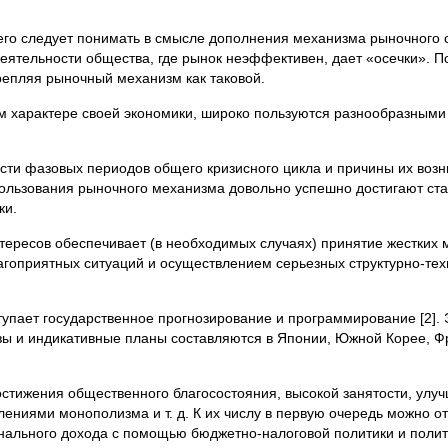
сего следует понимать в смысле дополнения механизма рыночного 
тельности об­щества, где рынок неэффективен, дает «осечки». По
крепляя ры­ночный механизм как таковой.
ом характере своей экономики, широко пользуются разнообразными
сти фазовых пе­риодов общего кризисного цикла и причины их возн
ользования рыноч­ного механизма довольно успешно достигают ст
ки.
тересов обеспе­чивает (в необходимых случаях) принятие жестких
гоприятных ситу­аций и осуществлением серьезных структурно-тех
пает государ­ственное прогнозирование и программирование [2]. 
нозы и индикативные планы составляются в Японии, Южной Корее, Ф
стижения об­щественного благосостояния, высокой занятости, ул
ениями мо­нополизма и т. д. К их числу в первую очередь можно о
ального дохода с по­мощью бюджетно-налоговой политики и полит