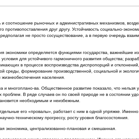
ль и соотношение рыночных и адми­нистративных механизмов, возд
го противопоставления друг другу. Ус­тойчивость социально-эконом
предполагая не просто сосуществова­ние, а в первую очередь вза
ия экономики определяется функциями го­сударства, важнейшие из
 условия для устойчивого гармоничного развития общества; разраб
озникающих в процессе воспроизводства диспропорций и отклонений
ой среды, формирование производствен­ной, социальной и экологи
я жизнеобеспечения населения.
а и многоплано-ва. Общественное развитие показало, что нельзя у
проблем. В ряде слу­чаев он по своей природе не в состоянии удо
становится необходимым и неизбежным.
тдельные его «про­валы», работает с ним в одной упряжке. Именно
научно-техническому прогрессу, росту уровня благосостояния.
чная экономика, централизованно-плановая и смешанная.