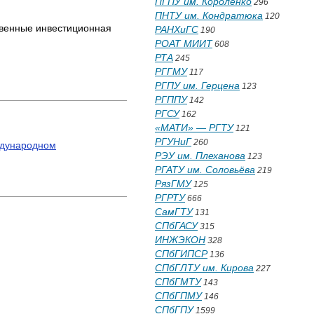
ПГПУ им. Короленко
296
ПНТУ им. Кондратюка
120
твенные инвестиционная
РАНХиГС
190
РОАТ МИИТ
608
РТА
245
РГГМУ
117
РГПУ им. Герцена
123
РГППУ
142
РГСУ
162
«МАТИ» — РГТУ
121
РГУНиГ
260
ждународном
РЭУ им. Плеханова
123
РГАТУ им. Соловьёва
219
РязГМУ
125
РГРТУ
666
СамГТУ
131
СПбГАСУ
315
ИНЖЭКОН
328
СПбГИПСР
136
СПбГЛТУ им. Кирова
227
СПбГМТУ
143
СПбГПМУ
146
СПбГПУ
1599