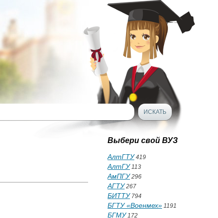
Выбери свой ВУЗ
АлтГТУ
419
АлтГУ
113
АмПГУ
296
АГТУ
267
БИТТУ
794
БГТУ «Военмех»
1191
БГМУ
172