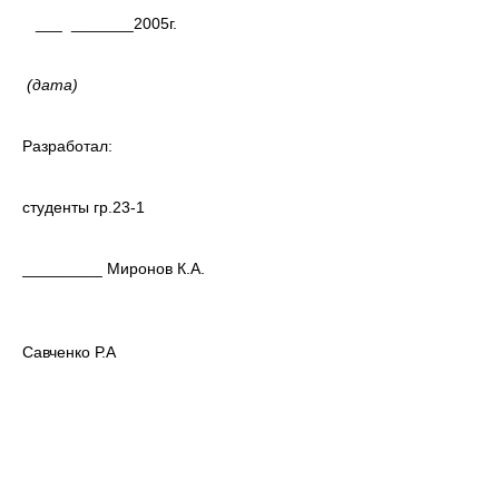
___ _______2005г.
(дата)
Разработал:
студенты гр.23-1
_________ Миронов К.А.
_______
Савченко Р.А
_
А