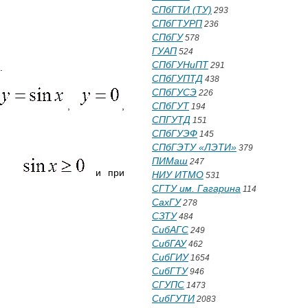
СПбГТИ (ТУ)
293
СПбГТУРП
236
СПбГУ
578
ГУАП
524
СПбГУНиПТ
291
.
СПбГУПТД
438
СПбГУСЭ
226
,
,
СПбГУТ
194
СПГУТД
151
СПбГУЭФ
145
СПбГЭТУ «ЛЭТИ»
379
ПИМаш
247
и при
НИУ ИТМО
531
СГТУ им. Гагарина
114
СахГУ
278
СЗТУ
484
СибАГС
249
СибГАУ
462
СибГИУ
1654
СибГТУ
946
СГУПС
1473
СибГУТИ
2083