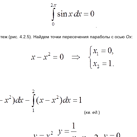
.
теж (рис. 4.2.5). Найдем точки пересечения параболы с осью
Ox
:
(
кв. ед.
)