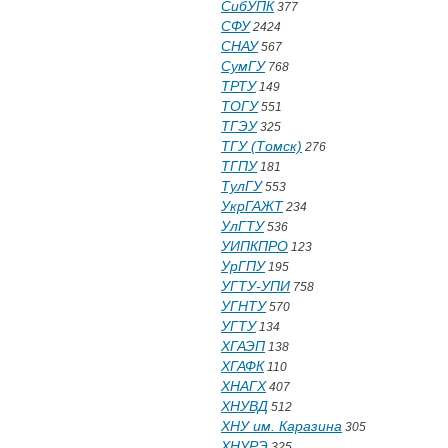
СибУПК
377
СФУ
2424
СНАУ
567
СумГУ
768
ТРТУ
149
ТОГУ
551
ТГЭУ
325
ТГУ (Томск)
276
ТГПУ
181
ТулГУ
553
УкрГАЖТ
234
УлГТУ
536
УИПКПРО
123
УрГПУ
195
УГТУ-УПИ
758
УГНТУ
570
УГТУ
134
ХГАЭП
138
ХГАФК
110
ХНАГХ
407
ХНУВД
512
ХНУ им. Каразина
305
ХНУРЭ
325