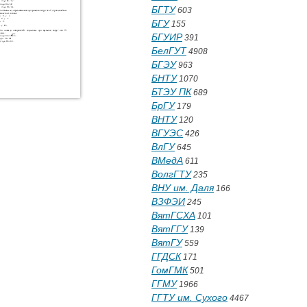
БГТУ
603
БГУ
155
БГУИР
391
БелГУТ
4908
БГЭУ
963
БНТУ
1070
БТЭУ ПК
689
БрГУ
179
ВНТУ
120
ВГУЭС
426
ВлГУ
645
ВМедА
611
ВолгГТУ
235
ВНУ им. Даля
166
ВЗФЭИ
245
ВятГСХА
101
ВятГГУ
139
ВятГУ
559
ГГДСК
171
ГомГМК
501
ГГМУ
1966
ГГТУ им. Сухого
4467