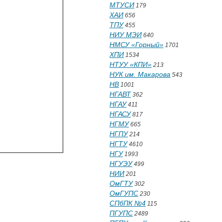
МТУСИ
179
ХАИ
656
ТПУ
455
НИУ МЭИ
640
НМСУ «Горный»
1701
ХПИ
1534
НТУУ «КПИ»
213
НУК им. Макарова
543
НВ
1001
НГАВТ
362
НГАУ
411
НГАСУ
817
НГМУ
665
НГПУ
214
НГТУ
4610
НГУ
1993
НГУЭУ
499
НИИ
201
ОмГТУ
302
ОмГУПС
230
СПбПК №4
115
ПГУПС
2489