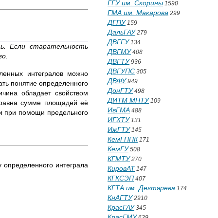
ГГУ им. Скорины
1590
ГМА им. Макарова
299
ДГПУ
159
ДальГАУ
279
ДВГГУ
134
ь. Если старательность
ДВГМУ
408
го.
ДВГТУ
936
ДВГУПС
305
еленных интегралов можно
ДВФУ
949
вать понятие определенного
ДонГТУ
498
ичина обладает свойством
ДИТМ МНТУ
109
 равна сумме площадей её
ИвГМА
488
 и при помощи предельного
ИГХТУ
131
ИжГТУ
145
КемГППК
171
КемГУ
508
КГМТУ
270
у определенного интеграла
КировАТ
147
КГКСЭП
407
КГТА им. Дегтярева
174
КнАГТУ
2910
КрасГАУ
345
КрасГМУ
629