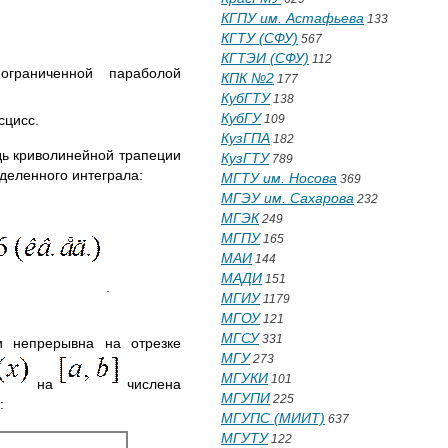
КГПУ им. Астафьева
133
КГТУ (СФУ)
567
КГТЭИ (СФУ)
112
граниченной параболой
КПК №2
177
КубГТУ
138
КубГУ
сцисс.
109
КузГПА
182
дь криволинейной трапеции
КузГТУ
789
еделенного интеграла:
МГТУ им. Носова
369
МГЭУ им. Сахарова
232
МГЭК
249
МГПУ
165
МАИ
144
МАДИ
151
.
МГИУ
1179
МГОУ
121
МГСУ
331
 непрерывна на отрезке
МГУ
273
МГУКИ
101
на
числена
МГУПИ
225
:
МГУПС (МИИТ)
637
МГУТУ
122