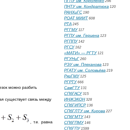
ПГПУ им. Короленко
296
ПНТУ им. Кондратюка
120
РАНХиГС
190
РОАТ МИИТ
608
РТА
245
РГГМУ
117
РГПУ им. Герцена
123
РГППУ
142
РГСУ
162
«МАТИ» — РГТУ
121
РГУНиГ
260
РЭУ им. Плеханова
123
РГАТУ им. Соловьёва
219
РязГМУ
125
РГРТУ
666
езок можно разбить
СамГТУ
131
СПбГАСУ
315
ая существует связь между
ИНЖЭКОН
328
СПбГИПСР
136
СПбГЛТУ им. Кирова
227
СПбГМТУ
143
, т.е. равна
СПбГПМУ
146
СПбГПУ
1599