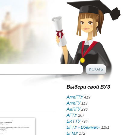
Выбери свой ВУЗ
АлтГТУ
419
АлтГУ
113
АмПГУ
296
АГТУ
267
БИТТУ
794
БГТУ «Военмех»
1191
БГМУ
172