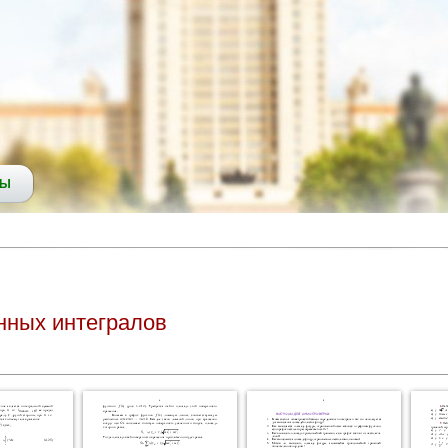
СЫ
нных интегралов