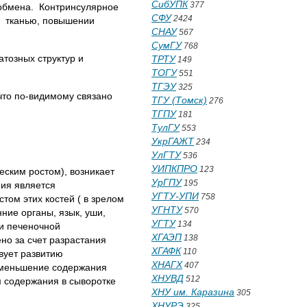
СибУПК
377
о обмена. Контринсулярное
СФУ
2424
й тканью, повышении
СНАУ
567
СумГУ
768
тозных структур и
ТРТУ
149
ТОГУ
551
ТГЭУ
325
что по-видимому связано
ТГУ (Томск)
276
ТГПУ
181
ТулГУ
553
УкрГАЖТ
234
УлГТУ
536
УИПКПРО
123
еским ростом), возникает
УрГПУ
195
ия является
УГТУ-УПИ
758
ом этих костей ( в зрелом
УГНТУ
570
ние органы, язык, уши,
УГТУ
134
 и печеночной
ХГАЭП
138
но за счет разрастания
ХГАФК
110
вует развитию
ХНАГХ
407
уменьшение содержания
ХНУВД
512
м содержания в сыворотке
ХНУ им. Каразина
305
ХНУРЭ
325