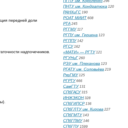
ПГПУ им. Короленко
296
ПНТУ им. Кондратюка
120
РАНХиГС
190
РОАТ МИИТ
608
кция передней доли
РТА
245
РГГМУ
117
РГПУ им. Герцена
123
РГППУ
142
РГСУ
162
аточности надпочечников.
«МАТИ» — РГТУ
121
РГУНиГ
260
РЭУ им. Плеханова
123
РГАТУ им. Соловьёва
219
РязГМУ
125
РГРТУ
666
СамГТУ
131
СПбГАСУ
315
ИНЖЭКОН
328
ы).
СПбГИПСР
136
СПбГЛТУ им. Кирова
227
СПбГМТУ
143
СПбГПМУ
146
СПбГПУ
1599