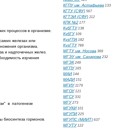
КГПУ им. Астафьева
133
КГТУ (СФУ)
567
КГТЭИ (СФУ)
112
КПК №2
177
КубГТУ
138
их процессов в организме.
КубГУ
109
КузГПА
182
самих железах или
КузГТУ
789
множения организма.
МГТУ им. Носова
369
за и надпочечных желез.
МГЭУ им. Сахарова
232
бходимость изучения
МГЭК
249
МГПУ
165
МАИ
144
МАДИ
151
МГИУ
1179
МГОУ
121
МГСУ
331
МГУ
273
зи" в патогенезе
МГУКИ
101
МГУПИ
225
ы биосинтеза гормонов.
МГУПС (МИИТ)
637
МГУТУ
122