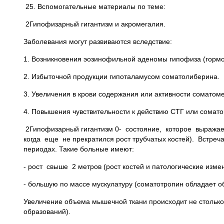
25. Вспомогательные материалы по теме:
2Гипофизарный гигантизм и акромегалия.
Заболевания могут развиваются вследствие:
1. Возникновения эозинофильной аденомы гипофиза (горм
2. Избыточной продукции гипоталамусом соматолиберина.
3. Увеличения в крови содержания или активности соматом
4. Повышения чувствительности к действию СТГ или сомат
2Гипофизарный гигантизм 0- состояние, которое выражае
когда еще не прекратился рост трубчатых костей). Встреч
периодах. Такие больные имеют:
- рост свыше 2 метров (рост костей и патологические изм
- большую по массе мускулатуру (соматотропин обладает о
Увеличение объема мышечной ткани происходит не столько
образований).