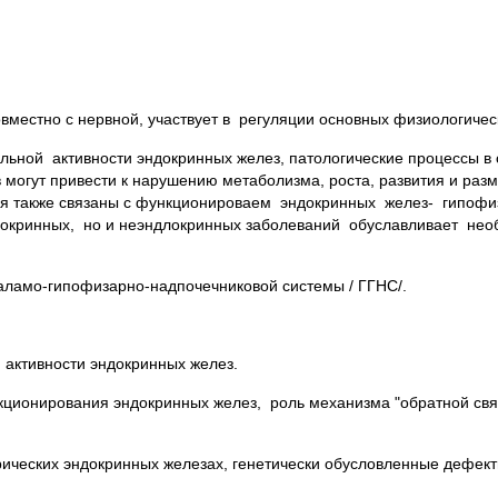
естно с нервной, участвует в регуляции основных физиологическ
ьной активности эндокринных желез, патологические процессы в 
могут привести к нарушению метаболизма, роста, развития и раз
ия также связаны с функционироваем эндокринных желез- гипофи
ндокринных, но и неэндлокринных заболеваний обуславливает нео
таламо-гипофизарно-надпочечниковой системы / ГГНС/.
активности эндокринных желез.
кционирования эндокринных желез, роль механизма "обратной свя
рических эндокринных железах, генетически обусловленные дефект