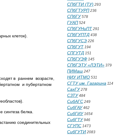
СПбГТИ (ТУ)
293
СПбГТУРП
236
СПбГУ
578
ГУАП
524
СПбГУНиПТ
291
СПбГУПТД
438
рных клеток).
СПбГУСЭ
226
СПбГУТ
194
СПГУТД
151
СПбГУЭФ
145
СПбГЭТУ «ЛЭТИ»
379
ПИМаш
247
НИУ ИТМО
531
сходят в раннем возрасте,
СГТУ им. Гагарина
114
убертатном и пубертатном
СахГУ
278
СЗТУ
484
еобластов).
СибАГС
249
СибГАУ
462
е синтеза белка.
СибГИУ
1654
СибГТУ
946
растанию соединительных
СГУПС
1473
СибГУТИ
2083