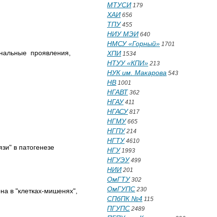
МТУСИ
179
ХАИ
656
ТПУ
455
НИУ МЭИ
640
НМСУ «Горный»
1701
ональные проявления,
ХПИ
1534
НТУУ «КПИ»
213
НУК им. Макарова
543
НВ
1001
НГАВТ
362
НГАУ
411
НГАСУ
817
НГМУ
665
НГПУ
214
НГТУ
4610
зи" в патогенезе
НГУ
1993
НГУЭУ
499
НИИ
201
ОмГТУ
302
ОмГУПС
230
а в "клетках-мишенях",
СПбПК №4
115
ПГУПС
2489