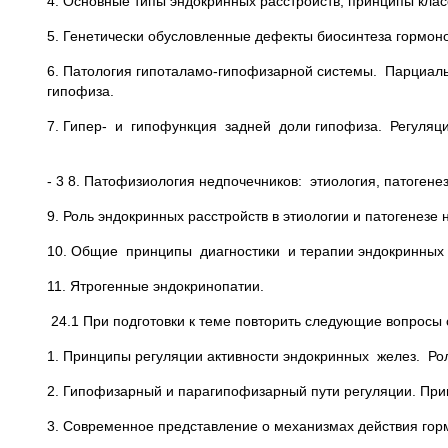
4. Основные типы эндокринных расстройств, принципы кла
5. Генетически обусловленные дефекты биосинтеза гормоно
6. Патология гипоталамо-гипофизарной системы. Парциаль
гипофиза.
7. Гипер- и гипофункция задней доли гипофиза. Регуляц
- 3 8. Патофизиология недпочечников: этиология, патоге
9. Роль эндокринных расстройств в этиологии и патогенезе
10. Общие принципы диагностики и терапии эндокринных 
11. Ятрогенные эндокринопатии.
24.1 При подготовки к теме повторить следующие вопросы 
1. Принципы регуляции активности эндокринных желез. Ро
2. Гипофизарный и парагипофизарный пути регуляции. При
3. Современное представление о механизмах действия гор