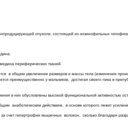
онпродуцирующей опухоли, состоящей из эозинофильных гипофиза
едина.
омедина периферических тканей.
тся в общем увеличении размеров и массы тела (изменения прои
ается преимущественно у мальчиков, достигая своего пика в преп
енения в них обусловлены высокой функциональной активностью ост
бщим анаболическим действием, в основе которого лежит усилени
 за счет гипертрофии мышечных волокон, сколько благодаря раз