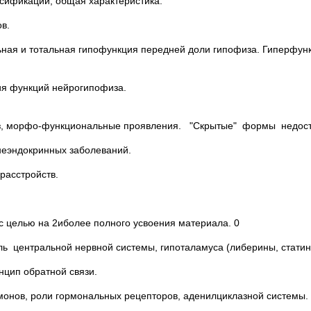
ссификации, общая характеристика.
в.
ная и тотальная гипофункция передней доли гипофиза. Гиперфун
ия функций нейрогипофиза.
нез, морфо-функциональные проявления. "Скрытые" формы недост
 неэндокринных заболеваний.
расстройств.
с целью на 2иболее полного усвоения материала. 0
ль центральной нервной системы, гипоталамуса (либерины, статин
нцип обратной связи.
монов, роли гормональных рецепторов, аденилциклазной системы.