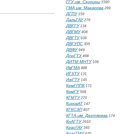
ГГУ им. Скорины
1590
ГМА им. Макарова
299
ДГПУ
159
ДальГАУ
279
ДВГГУ
134
ДВГМУ
408
ДВГТУ
936
ДВГУПС
305
ДВФУ
949
ДонГТУ
498
ДИТМ МНТУ
109
ИвГМА
488
ИГХТУ
131
ИжГТУ
145
КемГППК
171
КемГУ
508
КГМТУ
270
КировАТ
147
КГКСЭП
407
КГТА им. Дегтярева
174
КнАГТУ
2910
КрасГАУ
345
КрасГМУ
629