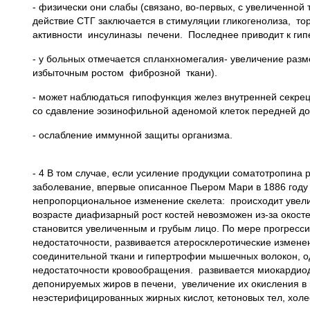
- физически они слабы (связано, во-первых, с увеличенной
действие СТГ заключается в стимуляции гликогенолиза, т
активности инсулиназы печени. Последнее приводит к гипе
- у больных отмечается спланхномегалия- увеличение раз
избыточным ростом фиброзной ткани).
- может наблюдаться гипофункция желез внутренней секрец
со сдавление эозинофильной аденомой клеток передней д
- ослабление иммунной защиты организма.
- 4 В том случае, если усиление продукции соматотропина 
заболевание, впервые описанное Пьером Мари в 1886 году
непропорциональное изменение скелета: происходит увелич
возрасте диафизарный рост костей невозможен из-за окос
становится увеличенным и грубым лицо. По мере прогресс
недостаточности, развивается атеросклеротические измене
соединительной ткани и гипертрофии мышечных волокон, од
недостаточности кровообращения. развивается миокардио
депонируемых жиров в печени, увеличение их окисления 
неэстерифицированных жирных кислот, кетоновых тел, холес