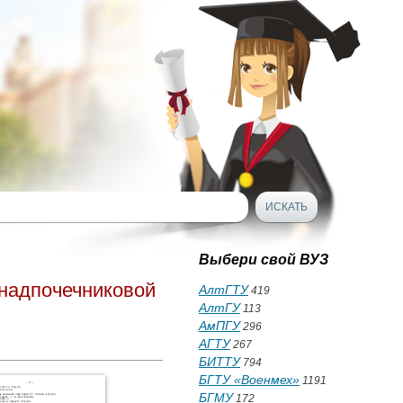
Выбери свой ВУЗ
надпочечниковой
АлтГТУ
419
АлтГУ
113
АмПГУ
296
АГТУ
267
БИТТУ
794
БГТУ «Военмех»
1191
БГМУ
172