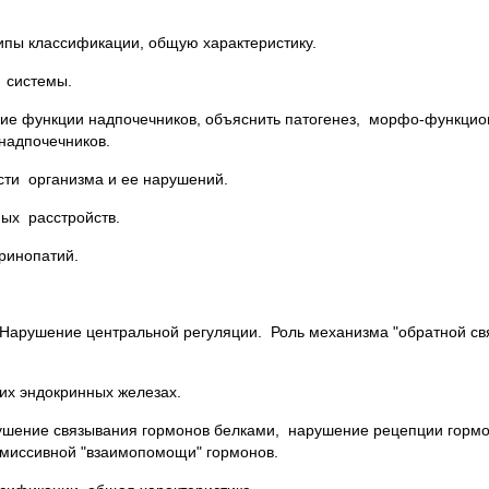
ипы классификации, общую характеристику.
 системы.
ие функции надпочечников, объяснить патогенез, морфо-функци
надпочечников.
сти организма и ее нарушений.
ных расстройств.
ринопатий.
 Нарушение центральной регуляции. Роль механизма "обратной свя
их эндокринных железах.
шение связывания гормонов белками, нарушение рецепции гормон
рмиссивной "взаимопомощи" гормонов.