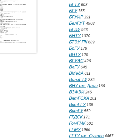
БГТУ
603
БГУ
155
БГУИР
391
БелГУТ
4908
БГЭУ
963
БНТУ
1070
БТЭУ ПК
689
БрГУ
179
ВНТУ
120
ВГУЭС
426
ВлГУ
645
ВМедА
611
ВолгГТУ
235
ВНУ им. Даля
166
ВЗФЭИ
245
ВятГСХА
101
ВятГГУ
139
ВятГУ
559
ГГДСК
171
ГомГМК
501
ГГМУ
1966
ГГТУ им. Сухого
4467