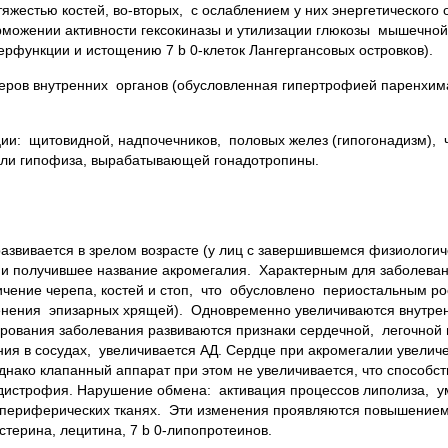
 тяжестью костей, во-вторых, с ослаблением у них энергетическог
орможении активности гексокиназы и утилизации глюкозы мышечно
рфункции и истощению 7 b 0-клеток Лангергансовых островков).
меров внутренних органов (обусловленная гипертрофией паренхима
ии: щитовидной, надпочечников, половых желез (гипогонадизм), 
оли гипофиза, вырабатывающей гонадотропины.
развивается в зрелом возрасте (у лиц с завершившемся физиологич
 и получившее название акромегалия. Характерным для заболеван
ение черепа, костей и стоп, что обусловлено периостальным рост
тенения эпизарных хрящей). Одновременно увеличиваются внутрен
ирования заболевания развиваются признаки сердечной, легочной
ния в сосудах, увеличивается АД. Сердце при акромегалии увеличе
нако клапанный аппарат при этом не увеличивается, что способст
дистрофия. Нарушение обмена: активация процессов липолиза, 
в периферических тканях. Эти изменения проявляются повышение
терина, лецитина, 7 b 0-липопротеинов.