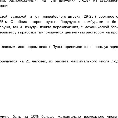
ботки, расположенный на пути движения людей из аварийно
чения.
ой затяжкой и от конвейерного штрека 29-23 (проектное с
0,25 м. С обеих сторон пункт оборудуется тамбурами с б
ружи, так и изнутри пункта переключения, с механической бло
периметру выработки тампонируется цементным раствором на про
 главным инженером шахты. Пункт принимается в эксплуатац
орудуется на 21 человек, из расчета максимального числа люд
 должно быть на 10% больше максимально возможного числ