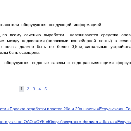
оспасатели оборудуются следующей информацией:
м, по всему сечению выработки навешиваются средства опо
ние между подвесками (полосками конвейерной ленты) в сече
 до почвы должно быть не более 0,5 м; сигнальные устройс
жны быть освещены.
м, оборудуются водяные завесы с водо-распыляющими форсун
1
2
3
4
5
сти «Проекта отработки пластов 26а и 29а шахты «Есаульская». То
нного угля по ОАО «ОУК «Южкузбассуголь» филиал «Шахта «Есаульс