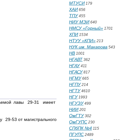
МТУСИ
179
ХАИ
656
ТПУ
455
НИУ МЭИ
640
НМСУ «Горный»
1701
ХПИ
1534
НТУУ «КПИ»
213
НУК им. Макарова
543
НВ
1001
НГАВТ
362
НГАУ
411
НГАСУ
817
НГМУ
665
НГПУ
214
НГТУ
4610
НГУ
1993
аемой лавы 29-31 имеет
НГУЭУ
499
НИИ
201
ОмГТУ
302
29-53 от магистрального
ОмГУПС
230
СПбПК №4
115
ПГУПС
2489