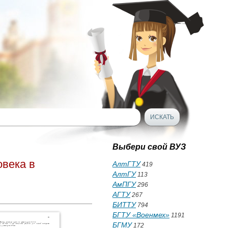
Выбери свой ВУЗ
овека в
АлтГТУ
419
АлтГУ
113
АмПГУ
296
АГТУ
267
БИТТУ
794
БГТУ «Военмех»
1191
БГМУ
172