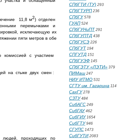
го участка и оснащенный
СПбГТИ (ТУ)
293
СПбГТУРП
236
СПбГУ
2
578
ечение 11,8 м
) отделен
ГУАП
524
етонными перемычками и
СПбГУНиПТ
291
кировкой, исключающую их
СПбГУПТД
438
тяжении пяти метров в обе
СПбГУСЭ
226
СПбГУТ
194
СПГУТД
151
ию комиссией с участием
СПбГУЭФ
145
СПбГЭТУ «ЛЭТИ»
379
ей на стыке двух смен :
ПИМаш
247
НИУ ИТМО
531
СГТУ им. Гагарина
114
СахГУ
278
СЗТУ
484
СибАГС
249
СибГАУ
462
СибГИУ
1654
СибГТУ
946
СГУПС
1473
СибГУТИ
2083
а людей, проходящих по