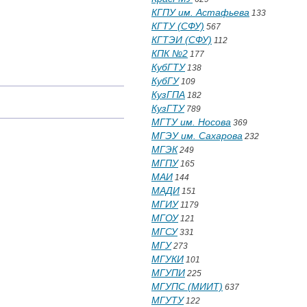
КГПУ им. Астафьева
133
КГТУ (СФУ)
567
КГТЭИ (СФУ)
112
КПК №2
177
КубГТУ
138
КубГУ
109
КузГПА
182
КузГТУ
.
789
МГТУ им. Носова
369
МГЭУ им. Сахарова
232
МГЭК
249
МГПУ
165
МАИ
144
МАДИ
151
МГИУ
1179
МГОУ
121
МГСУ
331
МГУ
273
МГУКИ
101
МГУПИ
225
МГУПС (МИИТ)
637
МГУТУ
122