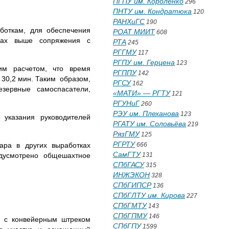
ПГПУ им. Короленко
296
ПНТУ им. Кондратюка
120
РАНХиГС
190
аботкам, для обеспечения
РОАТ МИИТ
608
трах выше сопряжения с
РТА
245
РГГМУ
117
РГПУ им. Герцена
123
им расчетом, что время
РГППУ
142
30,2 мин. Таким образом,
РГСУ
162
зервные самоспасатели,
«МАТИ» — РГТУ
121
РГУНиГ
260
РЭУ им. Плеханова
123
 указания руководителей
РГАТУ им. Соловьёва
219
РязГМУ
125
РГРТУ
ара в других выработках
666
СамГТУ
едусмотрено общешахтное
131
СПбГАСУ
315
ИНЖЭКОН
328
СПбГИПСР
136
СПбГЛТУ им. Кирова
227
СПбГМТУ
143
СПбГПМУ
146
ия с конвейерным штреком
СПбГПУ
1599