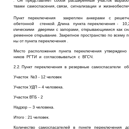
29-19. Он представляет собой расширенный участок выра
средствами самоспасения, связи, сигнализации и жизнеобеспе
Пункт переключения закреплен анкерами с решетчат
железобетонной стенкой. Длина пункта переключения - 1
металлическими дверями с запорами, открывающимися как сна
одновременное открывание. Закрепное пространство по всему 
стороны от пункта переключения .
Место расположения пункта переключения утверждено
работников РГТИ и согласовываться с ВГСЧ.
2.2. Пункт переключения в резервные самоспасатели об
Участок №3 - 12 человек
Участок УДП – 4 человека.
Участок ВТБ - 2
Надзор -- 3 человека.
Итого : 21 человек.
Количество самоспасателей в пункте переключения