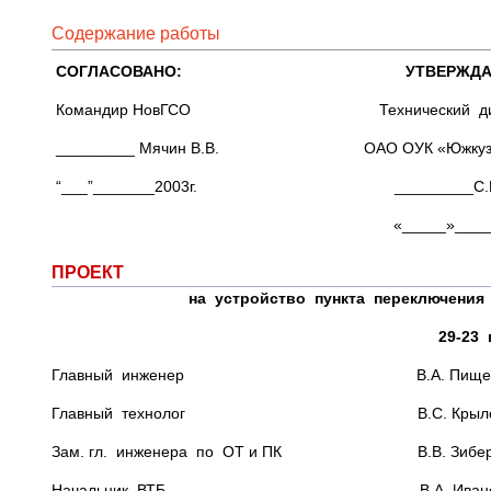
Содержание работы
СОГЛАСОВАНО: УТВЕРЖДА
Командир НовГСО Технический дир
_________ Мячин В.В. ОАО ОУК «Южкузба
“___”_______2003г. _________С.Р.Н
«_____»________ 200
ПРОЕКТ
на устройство пункта переключения
29-23 
Главный инженер В.А. Пищен
Главный технолог В.С. Крыло
Зам. гл. инженера по ОТ и ПК В.В. Зибер
Начальник ВТБ В.А. Ивано