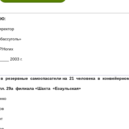
Ю:
ектор
ссуголь»
огих
3 г.
 в резервные самоспасатели на 21 человека в конвейерном
пл. 29а филиала «Шахта «Есаульская»
ко
в
т
в