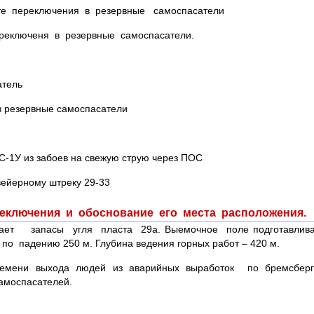
кте переключения в резервные самоспасатели
ереключеня в резервные самоспасатели.
атель
в резервные самоспасатели
С-1У из забоев на свежую струю через ПОС
вейерному штреку 29-33
реключения и обоснование его места расположения.
ает запасы угля пласта 29а. Выемочное поле подготавлив
о падению 250 м. Глубина ведения горных работ – 420 м.
ремени выхода людей из аварийных выработок по бремсбергу 
амоспасателей.