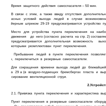
Время защитного действия самоспасателя – 50 мин.
В связи с этим, а также ввиду отсутствия дополнител
безопасных условий выхода людей в случае возникновен
конвейерным штреком 29-19 предусматривается устройство п
Место для устройства пункта переключения на наи
движения до него (согласно расчета на стр. 2) состав
предусматривается дополнительная возможность вых
которыми укомплектован пункт переключения.
Пребывание людей в пункте переключения позволяет 
шахты, переключиться в резервные самоспасатели.
Для сокращения времени выхода людей до ближайшей 
пласта 29 а (в воздухо-подающих бремсбергах пласта и вы
реверсирование вентиляционной струи.
2.Устройс
2.1. Привязка пункта переключения и характеристика выр
Пункт переключения в резервные самоспасатели оборуд