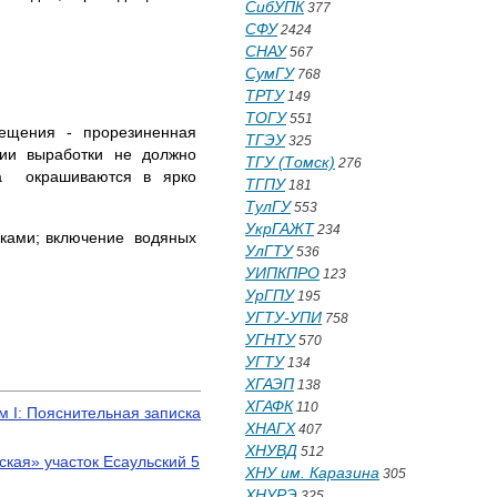
СибУПК
377
СФУ
2424
СНАУ
567
СумГУ
768
ТРТУ
149
ТОГУ
551
вещения - прорезиненная
ТГЭУ
325
нии выработки не должно
ТГУ (Томск)
276
тва окрашиваются в ярко
ТГПУ
181
ТулГУ
553
УкрГАЖТ
234
ками; включение водяных
УлГТУ
536
УИПКПРО
123
УрГПУ
195
УГТУ-УПИ
758
УГНТУ
570
УГТУ
134
ХГАЭП
138
ХГАФК
110
м I: Пояснительная записка
ХНАГХ
407
ХНУВД
512
кая» участок Есаульский 5
ХНУ им. Каразина
305
ХНУРЭ
325