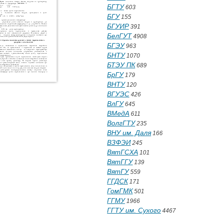
БГТУ
603
БГУ
155
БГУИР
391
БелГУТ
4908
БГЭУ
963
БНТУ
1070
БТЭУ ПК
689
БрГУ
179
ВНТУ
120
ВГУЭС
426
ВлГУ
645
ВМедА
611
ВолгГТУ
235
ВНУ им. Даля
166
ВЗФЭИ
245
ВятГСХА
101
ВятГГУ
139
ВятГУ
559
ГГДСК
171
ГомГМК
501
ГГМУ
1966
ГГТУ им. Сухого
4467