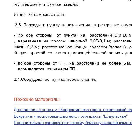
данному маршруту в случае аварии:
Итого: 24 самоспасателя.
2.3. Подходы к пункту переключения в резервные сам
- по обе стороны от пункта, на расстоянии 5 и 10 
лента, нарезанная на полосы шириной 0,05-0,1 м; расстоя
превышать 0,2 м; расстояние от конца подвески (полосы)
желтый цвет краской со светоотражающей способностью и дол
- по обе стороны от ПП, на расстоянии не более 5 
завес производится из камеры ПП.
2.4.Оборудование пункта переключения.
Похожие материалы
Дополнение к проекту «Корректировка горно-технической ча
Вскрытие и подготовка шахтного поля шахты "Есаульская"
Пояснительная записка к отчетному балансу запасов каме