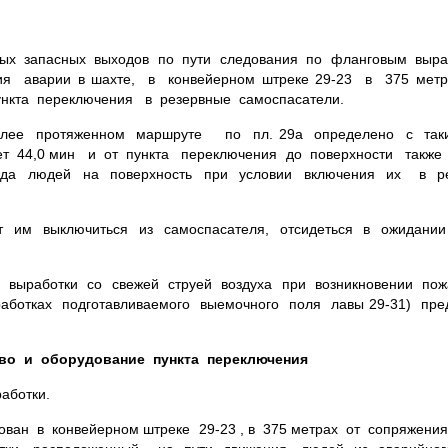
ьных запасных выходов по пути следования по фланговым выр
ия аварии в шахте, в конвейерном штреке 29-23 в 375 ме
ункта переключения в резервные самоспасатели.
более протяженном маршруте по пл. 29а определено с так
ляет 44,0 мин и от пункта переключения до поверхности также 
ода людей на поверхность при условии включения их в ре
им выключиться из самоспасателя, отсидеться в ожидании
выработки со свежей струей воздуха при возникновении пож
работках подготавливаемого выемочного поля лавы 29-31) пр
тво и оборудование пункта переключения
аботки.
ован в конвейерном штреке 29-23 , в 375 метрах от сопряжен