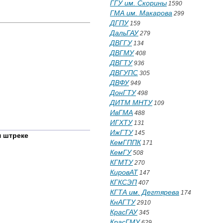
ГГУ им. Скорины
1590
ГМА им. Макарова
299
ДГПУ
159
ДальГАУ
279
ДВГГУ
134
ДВГМУ
408
ДВГТУ
936
ДВГУПС
305
ДВФУ
949
ДонГТУ
498
ДИТМ МНТУ
109
ИвГМА
488
ИГХТУ
131
ИжГТУ
145
 штреке
КемГППК
171
КемГУ
508
КГМТУ
270
КировАТ
147
КГКСЭП
407
КГТА им. Дегтярева
174
КнАГТУ
2910
КрасГАУ
345
КрасГМУ
629