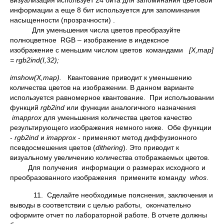
визуализация использует 24 бита для запоминания цветовой
информации а еще 8 бит используется для запоминания
насыщенности (прозрачности) .
Для уменьшения числа цветов преобразуйте
полноцветное RGB – изображение в индексное
изображение с меньшим числом цветов командами
[X,map]
= rgb2ind(I,32);
imshow(X,map).
Квантование приводит к уменьшению
количества цветов на изображении. В данном варианте
используется равномерное квантование. При использовании
функций
rgb2ind
или функции аналогичного назначения
imapprox
для уменьшения количества цветов качество
результирующего изображения немного ниже. Обе функции
-
rgb2ind
и
imapprox
- применяют метод диффузионного
псевдосмешения цветов (
dithering
). Это приводит к
визуальному увеличению количества отображаемых цветов.
Для получения информации о размерах исходного и
преобразованного изображения примените команду
whos
.
11. Сделайте необходимые пояснения, заключения и
выводы в соответствии с целью работы, окончательно
оформите отчет по лабораторной работе. В отчете должны