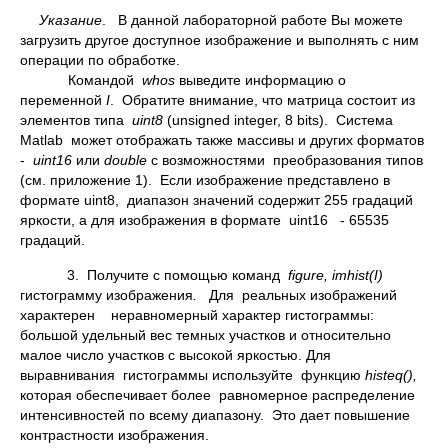
Указание
. В данной лабораторной работе Вы можете
загрузить другое доступное изображение и выполнять с ним
операции по обработке.
Командой
whos
выведите информацию о
переменной
I
. Обратите внимание, что матрица состоит из
элементов типа
uint8
(unsigned integer, 8 bits). Система
Matlab может отображать также массивы и других форматов
-
uint16
или
double
с возможностями преобразования типов
(см. приложение 1). Если изображение представлено в
формате uint8, диапазон значений содержит 255 градаций
яркости, а для изображения в формате uint16 - 65535
градаций.
3. Получите с помощью команд
figure,
imhist(
I)
гистограмму изображения
.
Для реальных изображений
характерен неравномерный характер гистограммы:
большой удельный вес темных участков и относительно
малое число участков с высокой яркостью. Для
выравнивания гистограммы используйте функцию
histeq(),
которая обеспечивает более равномерное распределение
интенсивностей по всему диапазону. Это дает повышение
контрастности изображения.