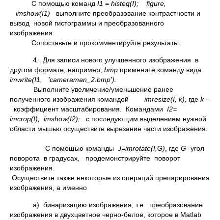
С помощью команд
I1 =
histeq(
I);
figure,
imshow(
I1)
выполните преобразование контрастности и
вывод новой гистограммы и преобразованного
изображения.
Сопоставьте и прокомментируйте результаты.
4. Для записи нового улучшенного изображения в
другом формате, например,
bmp
примените команду вида
imwrite(
I1, 'cameraman_2.bmp').
Выполните увеличение/уменьшение ранее
полученного изображения командой
imresize(
I,
k),
где
k
–
коэффициент масштабирования. Командами
I2=
imcrop(
I);
imshow(
I2);
с последующим выделением нужной
области мышью осуществите вырезание части изображения.
С помощью команды
J=
imrotate(
I,
G)
, где
G
-угол
поворота в градусах, продемонстрируйте поворот
изображения.
Осуществите также некоторые из операций препарирования
изображения, а именно
а) бинаризацию изображения, т.е. преобразование
изображения в двухцветное черно-белое, которое в Matlab