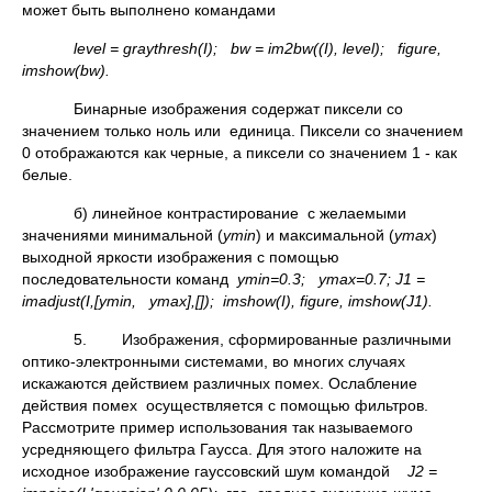
может быть выполнено командами
level = graythresh(I); bw = im2bw((I), level); figure,
imshow(bw).
Бинарные изображения содержат пиксели со
значением только ноль или единица. Пиксели со значением
0 отображаются как черные, а пиксели со значением 1 - как
белые.
б) линейное контрастирование с желаемыми
значениями минимальной (
ymin
) и максимальной (
ymax
)
выходной яркости изображения с помощью
последовательности команд
ymin=0.3;
ymax=0.7;
J1 =
imadjust(
I,[
ymin,
ymax],[]);
imshow(
I),
figure,
imshow(
J1).
5. Изображения, сформированные различными
оптико-электронными системами, во многих случаях
искажаются действием различных помех. Ослабление
действия помех осуществляется с помощью фильтров.
Рассмотрите пример использования так называемого
усредняющего фильтра Гаусса. Для этого наложите на
исходное изображение гауссовский шум командой
J2 =