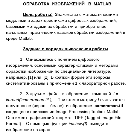
ОБРАБОТКА ИЗОБРАЖЕНИЙ В
MATLAB
Цель работы:
З
накомство с математическими
моделями и характеристиками цифровых изображений,
базовыми методами их обработки и приобретение
начальных практических навыков обработки изображений в
среде Matlab.
Задание и порядок выполнения работы
1. Ознакомьтесь с понятием цифрового
изображения, основными характеристиками и методами
обработки изображений по специальной литературе,
например, [1] или [2]. В краткой форме эти вопросы
систематизированы в приложении 1 к лабораторной работе.
2. Загрузите файл - изображение командой
I =
imread(‘
cameraman.tif’);
При этом в матрицу
I
считывается
полутоновое (черно – белое) изображение
cameraman.tif
,
входящее в приложение Image Processing Toolbox Matlab.
Оно имеет графический формат TIFF (Tagged Image File
Format). С помощью функции
imshow(
I)
выведите
изображение на экран.