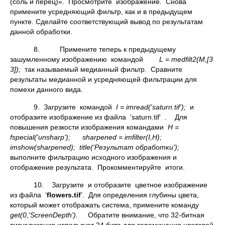
(соль и перец)». Просмотрите изображение. Снова
примените усредняющий фильтр, как и в предыдущем
пункте. Сделайте соответствующий вывод по результатам
данной обработки.
8. Примените теперь к предыдущему
зашумленному изображению командой
L =
medfilt2(
M,[3
3]);
так называемый медианный фильтр. Сравните
результаты медианной и усредняющей фильтрации для
помехи данного вида.
9. Загрузите командой
I = imread('saturn.tif');
и
отобразите изображение из файла 'saturn.tif'
.
Для
повышения резкости изображения командами
H =
fspecial('unsharp'); sharpened = imfilter(I,H);
imshow(
sharpened);
title(‘Результат обработки');
выполните фильтрацию исходного изображения и
отображение результата. Прокомментируйте итоги.
10. Загрузите и отобразите цветное изображение
из файла ‘
flowers.
tif
’. Для определения глубины цвета,
который может отображать система, примените команду
get(0,'ScreenDepth').
Обратите внимание, что 32-битная