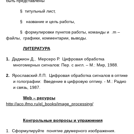
быть представлены
§ титульный лист,
§ название и цель работы,
§ формулировки пунктов работы, команды и .m –
файлы, графики, комментарии, выводы.
ЛИТЕРАТУРА
1.
Даджион Д., Мерсеро Р. Цифровая обработка
многомерных сигналов: Пер. с англ. – М.: Мир, 1988.
2.
Ярославский Л.П. Цифровая обработка сигналов в оптике
и голографии: Введение в цифровую оптику. - М.: Радио
и связь, 1987.
Web – ресурсы
http://
aco.
ifmo.
ru/
el_
books/
image_
processing/
Контрольные вопросы и упражнения
1. Сформулируйте понятие двумерного изображения.