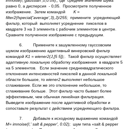
imnoise(I,'gaussian',0,0.05);,
где среднее значение шума
равно 0, а дисперсия - 0,05. Просмотрите полученное
изображение. Затем командой
K =
filter2(fspecial('average',3),J)/255;
примените усредняющий
фильтр, который выполняет усреднение пикселов в
квадрате 3 на 3 элемента с рабочим элементом в центре.
Сравните полученное изображение с предыдущим.
6. Примените к зашумленному гауссовским
шумом изображению адаптивный винеровский фильтр
командой
K1 =
wiener2(
J,[5 5]);
. Такой фильтр осуществляет
адаптивную локальную обработку изображения в квадрате 5
на 5 элементов. Если значение среднеквадратического
отклонения интенсивностей пикселей в данной локальной
области большое, то
wiener2
выполняет небольшое
сглаживание. Если же это отклонение небольшое, то
сглаживание больше. Этот фильтр часто бывает более
эффективным, чем обычная линейная фильтрация.
Выведите изображение после адаптивной обработки и
сопоставьте результат с действием усредняющего фильтра.
7. Добавьте к исходному выражению командой
M= imnoise(I,' salt & pepper', 0.02);
шум типа «salt & pepper