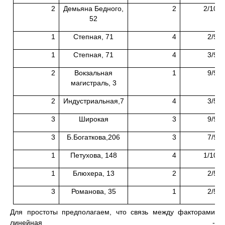
2
Демьяна Бедного,
2
2/10
52
1
Степная, 71
4
2/9
1
Степная, 71
4
3/9
2
Вокзальная
1
9/9
магистраль, 3
2
Индустриальная,7
4
3/5
3
Широкая
3
9/9
3
Б.Богаткова,206
3
7/9
1
Петухова, 148
4
1/10
1
Блюхера, 13
2
2/5
3
Романова, 35
1
2/5
Для простоты предполагаем, что связь между факторами
линейная -