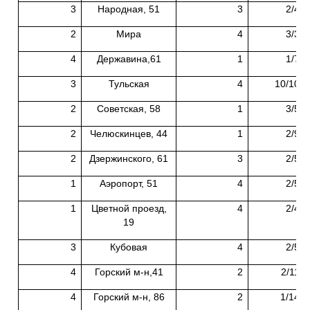
3
Народная, 51
3
2/4
2
Мира
4
3/3
4
Державина,61
1
1/7
3
Тульская
4
10/10
2
Советская, 58
1
3/5
2
Челюскинцев, 44
1
2/9
2
Дзержинского, 61
3
2/5
1
Аэропорт, 51
4
2/5
1
Цветной проезд,
4
2/4
19
3
Кубовая
4
2/5
4
Горский м-н,41
2
2/11
4
Горский м-н, 86
2
1/14