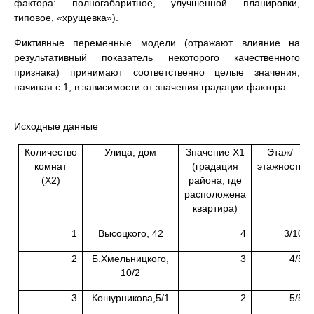
фактора: полногабаритное, улучшенной планировки,
типовое, «хрущевка»).
Фиктивные переменные модели (отражают влияние на
результативный показатель некоторого качественного
признака) принимают соответственно целые значения,
начиная с 1, в зависимости от значения градации фактора.
Исходные данные
Количество
Улица, дом
Значение Х1
Этаж/
комнат
(градация
этажность
(Х2)
района, где
расположена
квартира)
1
Высоцкого, 42
4
3/10
2
Б.Хмельницкого,
3
4/5
10/2
3
Кошурникова,5/1
2
5/5