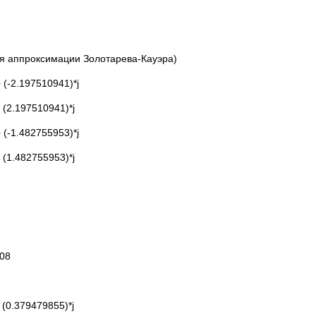
я аппроксимации Золотарева-Кауэра)
 (-2.197510941)*j
 (2.197510941)*j
 (-1.482755953)*j
 (1.482755953)*j
08
(0.379479855)*j