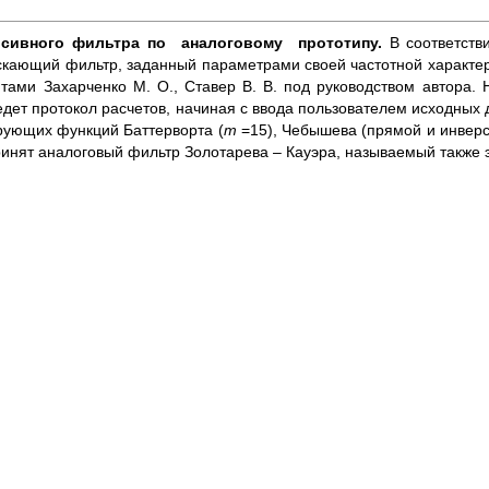
рсивного фильтра по аналоговому прототипу.
В соответств
кающий фильтр, заданный параметрами своей частотной характер
ми Захарченко М. О., Ставер В. В. под руководством автора. 
дет протокол расчетов, начиная с ввода пользователем исходных 
ующих функций Баттерворта (
m
=15), Чебышева (прямой и инвер
принят аналоговый фильтр Золотарева – Кауэра, называемый также 