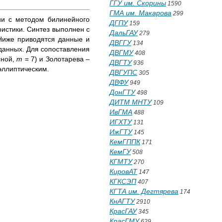
ГГУ им. Скорины
1590
ГМА им. Макарова
299
ии с методом билинейного
ДГПУ
159
истики. Синтез выполнен с
ДальГАУ
279
Ниже приводятся данные и
ДВГГУ
134
данных. Для сопоставления
ДВГМУ
408
сной,
m
= 7) и Золотарева –
ДВГТУ
936
эллиптическим.
ДВГУПС
305
ДВФУ
949
ДонГТУ
498
ДИТМ МНТУ
109
ИвГМА
488
ИГХТУ
131
ИжГТУ
145
КемГППК
171
КемГУ
508
КГМТУ
270
КировАТ
147
КГКСЭП
407
КГТА им. Дегтярева
174
КнАГТУ
2910
КрасГАУ
345
КрасГМУ
629