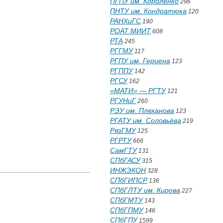
ПГПУ им. Короленко
296
ПНТУ им. Кондратюка
120
РАНХиГС
190
РОАТ МИИТ
608
РТА
245
РГГМУ
117
РГПУ им. Герцена
123
РГППУ
142
РГСУ
162
«МАТИ» — РГТУ
121
РГУНиГ
260
РЭУ им. Плеханова
123
РГАТУ им. Соловьёва
219
РязГМУ
125
РГРТУ
666
СамГТУ
131
СПбГАСУ
315
ИНЖЭКОН
328
СПбГИПСР
136
СПбГЛТУ им. Кирова
227
СПбГМТУ
143
СПбГПМУ
146
СПбГПУ
1599