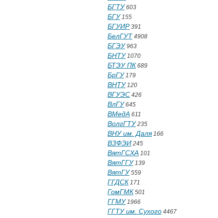
БГТУ
603
БГУ
155
БГУИР
391
БелГУТ
4908
БГЭУ
963
БНТУ
1070
БТЭУ ПК
689
БрГУ
179
ВНТУ
120
ВГУЭС
426
ВлГУ
645
ВМедА
611
ВолгГТУ
235
ВНУ им. Даля
166
ВЗФЭИ
245
ВятГСХА
101
ВятГГУ
139
ВятГУ
559
ГГДСК
171
ГомГМК
501
ГГМУ
1966
ГГТУ им. Сухого
4467