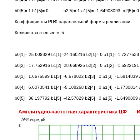
b0[5]= 1 b1[5]= 0 b2[5]=-1 a1[5]= -1.64908093 a2[5]= 0
Коэффициенты РЦФ параллельной формы реализации
Количество звеньев = 5
----------------------------------------------
b0[1]=-25.009829 b1[1]=24.160216 b2[1]= 0 a1[1]=-1.7277538
b0[2]=-17.752916 b1[2]=28.668925 b2[2]= 0 a1[2]=-1.5922191
b0[3]= 1.6675599 b1[3]=-6.678022 b2[3]= 0 a1[3]=-1.5814839
b0[4]= 6.6073541 b1[4]=-5.108268 b2[4]= 0 a1[4]=-1.7730814
b0[5]= 36.197792 b1[5]=-42.57829 b2[5]= 0 a1[5]=-1.6490809
Амплитудно-частотная характеристика ЦФ Им