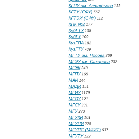
КГПУ им. Астафьева
133
КГТУ (СФУ)
567
КГТЭИ (СФУ)
112
КПК №2
177
КубГТУ
138
КубГУ
109
КузГПА
182
КузГТУ
789
МГТУ им. Носова
369
МГЭУ им. Сахарова
232
МГЭК
249
МГПУ
165
МАИ
144
МАДИ
151
МГИУ
1179
МГОУ
121
МГСУ
331
МГУ
273
МГУКИ
101
МГУПИ
225
МГУПС (МИИТ)
637
МГУТУ
122