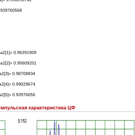
.939760568
 a2[1]= 0.96391909
 a2[2]= 0.95609201
 a2[3]= 0.98708834
 a2[4]= 0.99029674
 a2[5]= 0.93976056
пульсная характеристика ЦФ