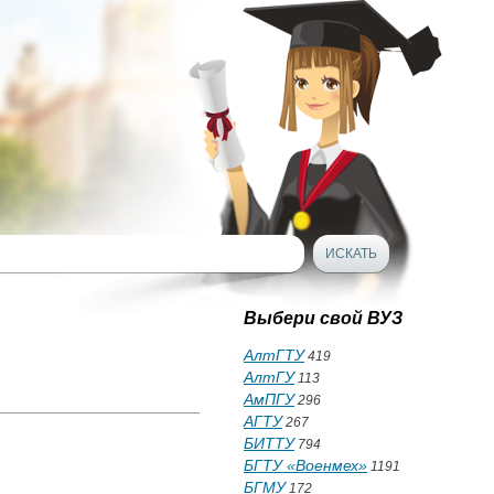
Выбери свой ВУЗ
АлтГТУ
419
АлтГУ
113
АмПГУ
296
АГТУ
267
БИТТУ
794
БГТУ «Военмех»
1191
БГМУ
172