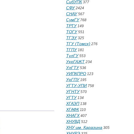
СибУПК
377
СФУ
2424
СНАУ
567
СумГУ
768
ТРТУ
149
ТОГУ
551
ТГЭУ
325
ТГУ (Томск)
276
ТГПУ
181
ТулГУ
553
УкрГАЖТ
234
УлГТУ
536
УИПКПРО
123
УрГПУ
195
УГТУ-УПИ
758
УГНТУ
570
УГТУ
134
ХГАЭП
138
ХГАФК
110
ХНАГХ
407
ХНУВД
512
ХНУ им. Каразина
305
ХНУРЭ
325