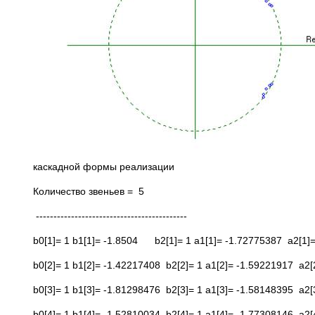
каскадной формы реализации
Количество звеньев = 5
-------------------------------------------
b0[1]= 1 b1[1]= -1.8504 b2[1]= 1 a1[1]= -1.72775387 a2[1]
b0[2]= 1 b1[2]= -1.42217408 b2[2]= 1 a1[2]= -1.59221917 a2
b0[3]= 1 b1[3]= -1.81298476 b2[3]= 1 a1[3]= -1.58148395 a2
b0[4]= 1 b1[4]= -1.52810034 b2[4]= 1 a1[4]= -1.77308146 a2