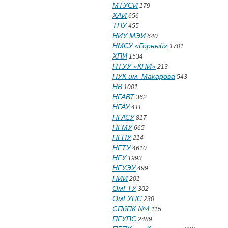
МТУСИ
179
ХАИ
656
ТПУ
455
НИУ МЭИ
640
НМСУ «Горный»
1701
ХПИ
1534
НТУУ «КПИ»
213
НУК им. Макарова
543
НВ
1001
НГАВТ
362
НГАУ
411
НГАСУ
817
НГМУ
665
НГПУ
214
НГТУ
4610
НГУ
1993
НГУЭУ
499
НИИ
201
ОмГТУ
302
ОмГУПС
230
СПбПК №4
115
ПГУПС
2489