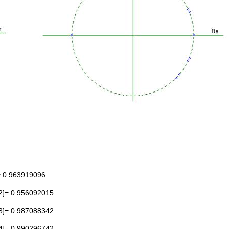
= 0.963919096
[2]= 0.956092015
[3]= 0.987088342
[4]= 0.990296742