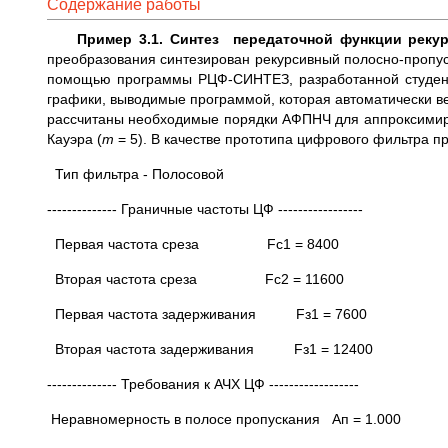
Содержание работы
Пример 3.1.
Синтез передаточной функции реку
преобразования синтезирован рекурсивный полосно-пропус
помощью программы РЦФ-СИНТЕЗ, разработанной студента
графики, выводимые программой, которая автоматически ве
рассчитаны необходимые порядки АФПНЧ для аппроксимир
Кауэра (
m
= 5). В качестве прототипа цифрового фильтра 
Тип фильтра - Полосовой
-------------- Граничные частоты ЦФ -----------------
Первая частота среза Fc1 = 8400
Вторая частота среза Fc2 = 11600
Первая частота задерживания Fз1 = 7600
Вторая частота задерживания Fз1 = 12400
-------------- Требования к АЧХ ЦФ ------------------
Неравномерность в полосе пропускания Ап = 1.000