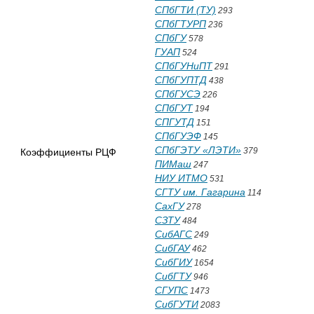
СПбГТИ (ТУ)
293
СПбГТУРП
236
СПбГУ
578
ГУАП
524
СПбГУНиПТ
291
СПбГУПТД
438
СПбГУСЭ
226
СПбГУТ
194
СПГУТД
151
СПбГУЭФ
145
СПбГЭТУ «ЛЭТИ»
379
Коэффициенты РЦФ
ПИМаш
247
НИУ ИТМО
531
СГТУ им. Гагарина
114
СахГУ
278
СЗТУ
484
СибАГС
249
СибГАУ
462
СибГИУ
1654
СибГТУ
946
СГУПС
1473
СибГУТИ
2083