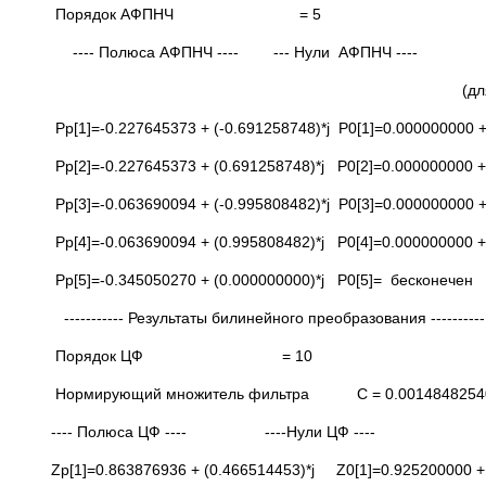
Порядок АФПНЧ = 5
---- Полюса АФПНЧ ---- --- Нули АФПНЧ ----
(дл
Pp[1]=-0.227645373 + (-0.691258748)*j P0[1]=0.000000000 +
Pp[2]=-0.227645373 + (0.691258748)*j P0[2]=0.000000000 +
Pp[3]=-0.063690094 + (-0.995808482)*j P0[3]=0.000000000 +
Pp[4]=-0.063690094 + (0.995808482)*j P0[4]=0.000000000 +
Pp[5]=-0.345050270 + (0.000000000)*j P0[5]= бесконечен
----------- Результаты билинейного преобразования ----------
Порядок ЦФ = 10
Нормирующий множитель фильтра С = 0.0014848254
---- Полюса ЦФ ---- ----Нули ЦФ ----
Zp[1]=0.863876936 + (0.466514453)*j Z0[1]=0.925200000 + 