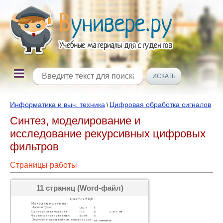
Информатика и выч. техника
Цифровая обработка сигналов
\
Синтез, моделирование и
исследование рекурсивных цифровых
фильтров
Страницы работы
11 страниц (Word-файл)