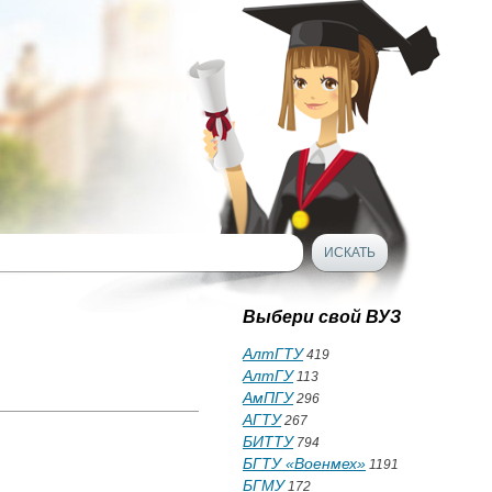
Выбери свой ВУЗ
АлтГТУ
419
АлтГУ
113
АмПГУ
296
АГТУ
267
БИТТУ
794
БГТУ «Военмех»
1191
БГМУ
172