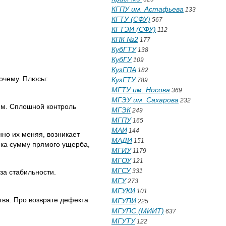
КГПУ им. Астафьева
133
КГТУ (СФУ)
567
КГТЭИ (СФУ)
112
КПК №2
177
КубГТУ
138
КубГУ
109
КузГПА
182
очему. Плюсы:
КузГТУ
789
.
МГТУ им. Носова
369
МГЭУ им. Сахарова
232
ем. Сплошной контроль
МГЭК
249
МГПУ
165
МАИ
144
нно их меняя, возникает
МАДИ
151
ика сумму прямого ущерба,
МГИУ
1179
МГОУ
121
МГСУ
331
за стабильности.
МГУ
273
МГУКИ
101
тва. Про возврате дефекта
МГУПИ
225
МГУПС (МИИТ)
637
МГУТУ
122