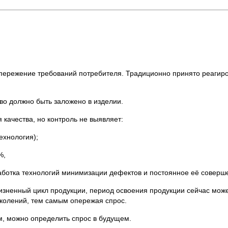
пережение требований потребителя. Традиционно принято реагиров
во должно быть заложено в изделии.
качества, но контроль не выявляет:
ехнология);
%,
аботка технологий минимизации дефектов и постоянное её соверш
изненный цикл продукции, период освоения продукции сейчас мож
околений, тем самым опережая спрос.
м, можно определить спрос в будущем.