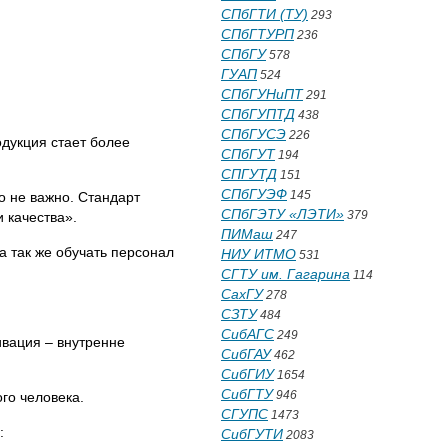
СПбГТИ (ТУ)
293
СПбГТУРП
236
СПбГУ
578
ГУАП
524
СПбГУНиПТ
291
СПбГУПТД
438
СПбГУСЭ
226
одукция стает более
СПбГУТ
194
СПГУТД
151
СПбГУЭФ
145
о не важно. Стандарт
СПбГЭТУ «ЛЭТИ»
379
 качества».
ПИМаш
247
а так же обучать персонал
НИУ ИТМО
531
СГТУ им. Гагарина
114
СахГУ
278
СЗТУ
484
СибАГС
249
ивация – внутренне
СибГАУ
462
СибГИУ
1654
СибГТУ
946
го человека.
СГУПС
1473
:
СибГУТИ
2083