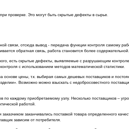
при проверке. Это могут быть скрытые дефекты в сырье.
ой связи, отсюда вывод - передача функции контроля самому раб
ивается обратная связь, работа становится более содержательной
ного, есть скрытые дефекты, выявляемые с разрушающим контрол
 контроля с использованием методов математической статистики.
на основе цены, т.к. выбирая самых дешевых поставщиков и постоя
изделии». Возможно можно взыскать с недобросовестного поставщ
в по каждому приобретаемому узлу. Несколько поставщиков – угро
ктической работой.
заказчиком заканчивались поставкой товара определенного качес
тавщик зависим от потребителя.