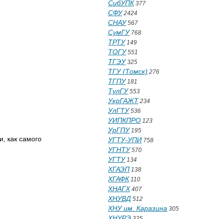
СибУПК
377
СФУ
2424
СНАУ
567
СумГУ
768
ТРТУ
149
ТОГУ
551
ТГЭУ
325
ТГУ (Томск)
276
ТГПУ
181
ТулГУ
553
УкрГАЖТ
234
УлГТУ
536
УИПКПРО
123
УрГПУ
195
, как самого
УГТУ-УПИ
758
УГНТУ
570
УГТУ
134
ХГАЭП
138
ХГАФК
110
ХНАГХ
407
ХНУВД
512
ХНУ им. Каразина
305
ХНУРЭ
325