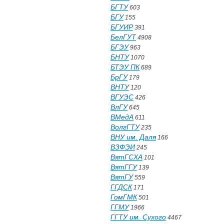
БГТУ
603
БГУ
155
БГУИР
391
БелГУТ
4908
БГЭУ
963
БНТУ
1070
БТЭУ ПК
689
БрГУ
179
ВНТУ
120
ВГУЭС
426
ВлГУ
645
ВМедА
611
ВолгГТУ
235
ВНУ им. Даля
166
ВЗФЭИ
245
ВятГСХА
101
ВятГГУ
139
ВятГУ
559
ГГДСК
171
ГомГМК
501
ГГМУ
1966
ГГТУ им. Сухого
4467