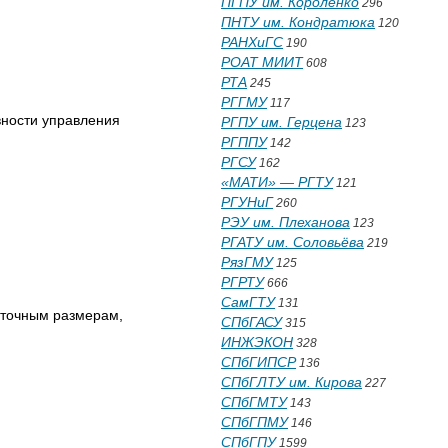
ПГПУ им. Короленко
296
ПНТУ им. Кондратюка
120
РАНХиГС
190
РОАТ МИИТ
608
РТА
245
РГГМУ
117
вности управления
РГПУ им. Герцена
123
РГППУ
142
РГСУ
162
«МАТИ» — РГТУ
121
РГУНиГ
260
РЭУ им. Плеханова
123
РГАТУ им. Соловьёва
219
РязГМУ
125
РГРТУ
666
СамГТУ
131
е точным размерам,
СПбГАСУ
315
ИНЖЭКОН
328
СПбГИПСР
136
СПбГЛТУ им. Кирова
227
СПбГМТУ
143
СПбГПМУ
146
СПбГПУ
1599