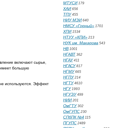
МТУСИ
179
ХАИ
656
ТПУ
455
НИУ МЭИ
640
НМСУ «Горный»
1701
ХПИ
1534
НТУУ «КПИ»
213
НУК им. Макарова
543
НВ
1001
НГАВТ
362
НГАУ
411
овление включают сырье,
НГАСУ
817
и имеет большую
НГМУ
665
НГПУ
214
НГТУ
4610
 не используются. Эффект
НГУ
1993
НГУЭУ
499
НИИ
201
ОмГТУ
302
ОмГУПС
230
СПбПК №4
115
ПГУПС
2489