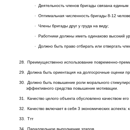
· Деятельность членов бригады связана единым 
· Оптимальная численность бригады 8-12 челове
· Члены бригады друг у груда на виду;
· Работники должны иметь одинаково высокий у
· Должно быть право отбирать или отвергать чле
28. Преимущественно использование повременно-преми
29. Должна быть ориентация на долгосрочные оценки п
30. Должно быть повышение роли морального стимулиров
эффективного средства повышение мотивации.
31. Качество целого объекта обусловлено качеством его 
32. Качество включает в себя 3 экономических аспекта: к
33. Ттт
34. Параллельное выполнение этапов