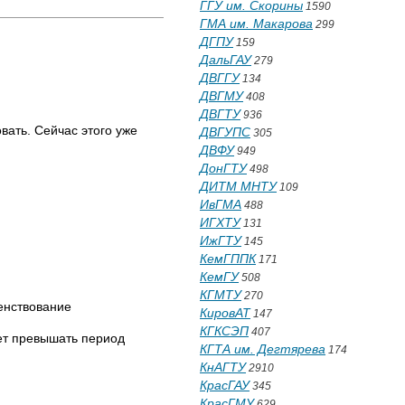
ГГУ им. Скорины
1590
ГМА им. Макарова
299
ДГПУ
159
ДальГАУ
279
ДВГГУ
134
ДВГМУ
408
ДВГТУ
936
ать. Сейчас этого уже
ДВГУПС
305
ДВФУ
949
ДонГТУ
498
ДИТМ МНТУ
109
ИвГМА
488
ИГХТУ
131
ИжГТУ
145
КемГППК
171
КемГУ
508
КГМТУ
270
енствование
КировАТ
147
КГКСЭП
407
ет превышать период
КГТА им. Дегтярева
174
КнАГТУ
2910
КрасГАУ
345
КрасГМУ
629