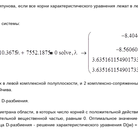
унова, если все корни характеристического уравнения лежат в ле
 системы:
 в левой комплексной полуплоскости, и 2 комплексно-сопряженны
йчива.
 D-разбиения.
метрана области, в которых число корней с положительной действ
жительной вещественной частью, равным 0. Оптимальное значени
ца D-разбиения - решение характеристического уравнения D(jw) =