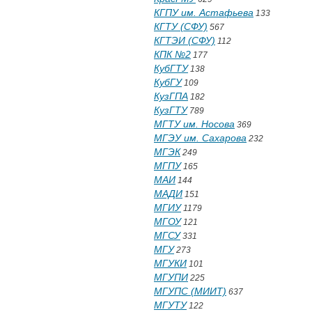
КГПУ им. Астафьева
133
КГТУ (СФУ)
567
КГТЭИ (СФУ)
112
КПК №2
177
КубГТУ
138
КубГУ
109
КузГПА
182
КузГТУ
789
МГТУ им. Носова
369
МГЭУ им. Сахарова
232
МГЭК
249
МГПУ
165
МАИ
144
МАДИ
151
МГИУ
1179
МГОУ
121
МГСУ
331
МГУ
273
МГУКИ
101
МГУПИ
225
МГУПС (МИИТ)
637
МГУТУ
122