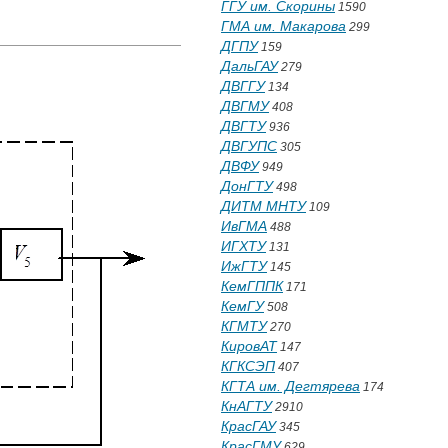
ГГУ им. Скорины
1590
ГМА им. Макарова
299
ДГПУ
159
ДальГАУ
279
ДВГГУ
134
ДВГМУ
408
ДВГТУ
936
ДВГУПС
305
ДВФУ
949
ДонГТУ
498
ДИТМ МНТУ
109
ИвГМА
488
ИГХТУ
131
ИжГТУ
145
КемГППК
171
КемГУ
508
КГМТУ
270
КировАТ
147
КГКСЭП
407
КГТА им. Дегтярева
174
КнАГТУ
2910
КрасГАУ
345
КрасГМУ
629