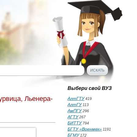
Выбери свой ВУЗ
урвица, Льенера-
АлтГТУ
419
АлтГУ
113
АмПГУ
296
АГТУ
267
БИТТУ
794
БГТУ «Военмех»
1191
БГМУ
172