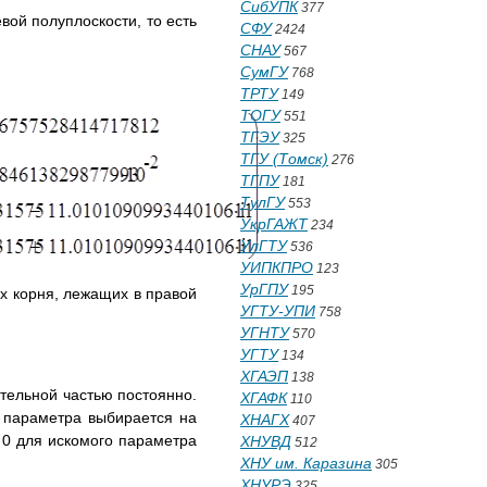
СибУПК
377
вой полуплоскости, то есть
СФУ
2424
СНАУ
567
СумГУ
768
ТРТУ
149
ТОГУ
551
ТГЭУ
325
ТГУ (Томск)
276
ТГПУ
181
ТулГУ
553
УкрГАЖТ
234
УлГТУ
536
УИПКПРО
123
УрГПУ
195
х корня, лежащих в правой
УГТУ-УПИ
758
УГНТУ
570
УГТУ
134
ХГАЭП
138
ительной частью постоянно.
ХГАФК
110
е параметра выбирается на
ХНАГХ
407
 0 для искомого параметра
ХНУВД
512
ХНУ им. Каразина
305
ХНУРЭ
325