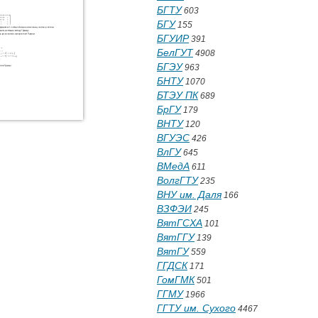
БГТУ
603
БГУ
155
БГУИР
391
БелГУТ
4908
БГЭУ
963
БНТУ
1070
БТЭУ ПК
689
БрГУ
179
ВНТУ
120
ВГУЭС
426
ВлГУ
645
ВМедА
611
ВолгГТУ
235
ВНУ им. Даля
166
ВЗФЭИ
245
ВятГСХА
101
ВятГГУ
139
ВятГУ
559
ГГДСК
171
ГомГМК
501
ГГМУ
1966
ГГТУ им. Сухого
4467