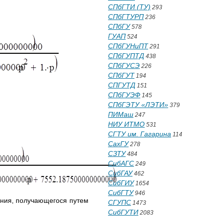
СПбГТИ (ТУ)
293
СПбГТУРП
236
СПбГУ
578
ГУАП
524
СПбГУНиПТ
291
СПбГУПТД
438
СПбГУСЭ
226
СПбГУТ
194
СПГУТД
151
СПбГУЭФ
145
СПбГЭТУ «ЛЭТИ»
379
ПИМаш
247
НИУ ИТМО
531
СГТУ им. Гагарина
114
СахГУ
278
СЗТУ
484
СибАГС
249
СибГАУ
462
СибГИУ
1654
СибГТУ
946
ения, получающегося путем
СГУПС
1473
СибГУТИ
2083