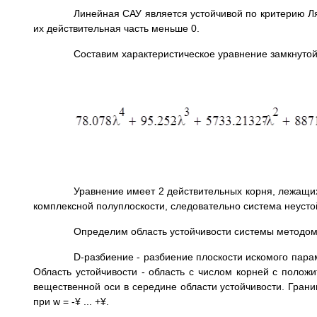
Линейная САУ является устойчивой по критерию Ляп
их действительная часть меньше 0.
Составим характеристическое уравнение замкнутой
Уравнение имеет 2 действительных корня, лежащих
комплексной полуплоскости, следовательно система неусто
Определим область устойчивости системы методом
D-разбиение - разбиение плоскости искомого пара
Область устойчивости - область с числом корней с поло
вещественной оси в середине области устойчивости. Грани
при w = -¥ ... +¥.