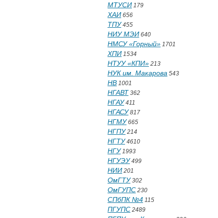
МТУСИ
179
ХАИ
656
ТПУ
455
НИУ МЭИ
640
НМСУ «Горный»
1701
ХПИ
1534
НТУУ «КПИ»
213
НУК им. Макарова
543
НВ
1001
НГАВТ
362
НГАУ
411
НГАСУ
817
НГМУ
665
НГПУ
214
НГТУ
4610
НГУ
1993
НГУЭУ
499
НИИ
201
ОмГТУ
302
ОмГУПС
230
СПбПК №4
115
ПГУПС
2489