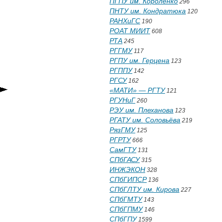
ПГПУ им. Короленко
296
ПНТУ им. Кондратюка
120
РАНХиГС
190
РОАТ МИИТ
608
РТА
245
РГГМУ
117
РГПУ им. Герцена
123
РГППУ
142
РГСУ
162
«МАТИ» — РГТУ
121
РГУНиГ
260
РЭУ им. Плеханова
123
РГАТУ им. Соловьёва
219
РязГМУ
125
РГРТУ
666
СамГТУ
131
СПбГАСУ
315
ИНЖЭКОН
328
СПбГИПСР
136
СПбГЛТУ им. Кирова
227
СПбГМТУ
143
СПбГПМУ
146
СПбГПУ
1599