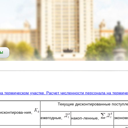
СЫ
а термическом участке. Расчет численности персонала на термиче
Текущие дисконтированные поступле
исконтирова-ния,
ежегодные,
эконом
накоп-ленные,