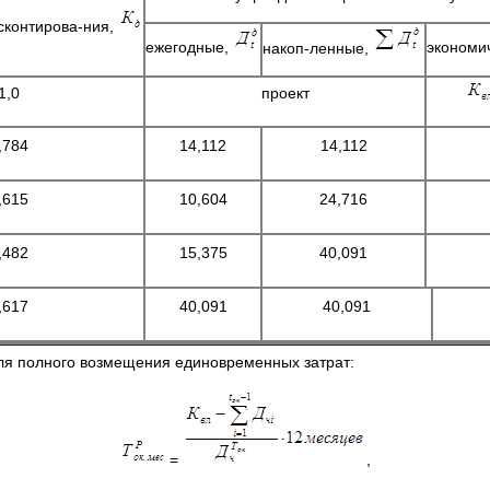
контирова-ния,
ежегодные,
экономи
накоп-ленные,
1,0
проект
,784
14,112
14,112
,615
10,604
24,716
,482
15,375
40,091
,617
40,091
40,091
для полного возмещения единовременных затрат:
=
,