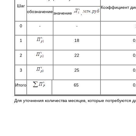
Шаг
Коэффициент дис
обозначение
значение
,
0
-
-
1
18
0
2
22
0
3
25
0
Итого
65
0
Для уточнения количества месяцев, которые потребуются 