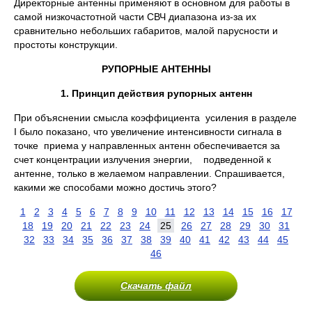
Директорные антенны применяют в основном для работы в
самой низкочастотной части СВЧ диапазона из-за их
сравнительно небольших габаритов, малой парусности и
простоты конструкции.
РУПОРНЫЕ АНТЕННЫ
1. Принцип действия рупорных антенн
При объяснении смысла коэффициента усиления в разделе
I было показано, что увеличение интенсивности сигнала в
точке приема у направленных антенн обеспечивается за
счет концентрации излучения энергии, подведенной к
антенне, только в желаемом направлении. Спрашивается,
какими же способами можно достичь этого?
1
2
3
4
5
6
7
8
9
10
11
12
13
14
15
16
17
18
19
20
21
22
23
24
25
26
27
28
29
30
31
32
33
34
35
36
37
38
39
40
41
42
43
44
45
46
Скачать файл