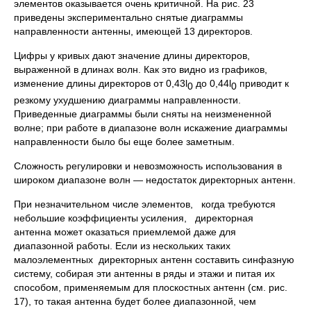
элементов оказывается очень критичной. На рис. 23
приведены экспериментально снятые диаграммы
направленности антенны, имеющей 13 директоров.
Цифры у кривых дают значение длины директоров,
выраженной в длинах волн. Как это видно из графиков,
изменение длины директоров от 0,43l
до 0,44l
приводит к
0
0
резкому ухудшению диаграммы направленности.
Приведенные диаграммы были сняты на неизмененной
волне; при работе в диапазоне волн искажение диаграммы
направленности было бы еще более заметным.
Сложность регулировки и невозможность использования в
широком диапазоне волн — недостаток директорных антенн.
При незначительном числе элементов, когда требуются
небольшие коэффициенты усиления, директорная
антенна может оказаться приемлемой даже для
диапазонной работы. Если из нескольких таких
малоэлементных директорных антенн составить синфазную
систему, собирая эти антенны в ряды и этажи и питая их
способом, применяемым для плоскостных антенн (см. рис.
17), то такая антенна будет более диапазонной, чем