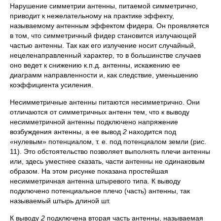
Нарушение симметрии антенны, питаемой симметрично,
приводит к нежелательному на практике эффекту,
называемому антенным эффектом фидера. Он проявляется
в том, что симметричный фидер становится излучающей
частью антенны. Так как его излучение носит случайный,
нецеленаправленный характер, то в большинстве случаев
оно ведет к снижению к.п.д. антенны, искажению ее
диаграмм направленности и, как следствие, уменьшению
коэффициента усиления.
Несимметричные антенны питаются несимметрично. Они
отличаются от симметричных антенн тем, что к выводу
несимметричной антенны подключено напряжение
возбуждения антенны, а ее вывод
2
находится под
«нулевым» потенциалом, т. е. под потенциалом земли (рис.
11). Это обстоятельство позволяет выполнять плечи антенны
или, здесь уместнее сказать, части антенны не одинаковым
образом. На этом рисунке показана простейшая
несимметричная антенна штыревого типа. К выводу
подключено потенциальное плечо (часть) антенны, так
называемый штырь длиной шт.
К выводу
2
подключена вторая часть антенны, называемая