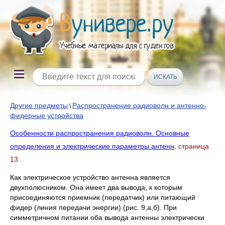
Другие предметы
Распространение радиоволн и антенно-
\
фидерные устройства
Особенности распространения радиоволн. Основные
определения и электрические параметры антенн
, страница
13
Как электрическое устройство антенна является
двухполюсником. Она имеет два вывода, к которым
присоединяются приемник (передатчик) или питающий
фидер (линия передачи энергии) (рис. 9,а,б). При
симметричном питании оба вывода антенны электрически