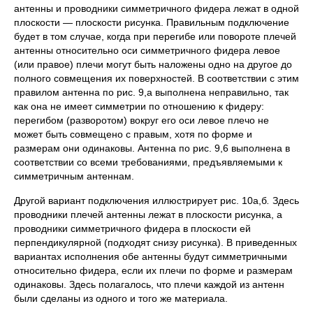
антенны и проводники симметричного фидера лежат в одной
плоскости — плоскости рисунка. Правильным подключение
будет в том случае, когда при перегибе или повороте плечей
антенны относительно оси симметричного фидера левое
(или правое) плечи могут быть наложены одно на другое до
полного совмещения их поверхностей. В соответствии с этим
правилом антенна по рис. 9,а выполнена неправильно, так
как она не имеет симметрии по отношению к фидеру:
перегибом (разворотом) вокруг его оси левое плечо не
может быть совмещено с правым, хотя по форме и
размерам они одинаковы. Антенна по рис. 9,6 выполнена в
соответствии со всеми требованиями, предъявляемыми к
симметричным антеннам.
Другой вариант подключения иллюстрирует рис. 10а,б
.
Здесь
проводники плечей антенны лежат в плоскости рисунка, а
проводники симметричного фидера в плоскости ей
перпендикулярной (подходят снизу рисунка). В приведенных
вариантах исполнения обе антенны будут симметричными
относительно фидера, если их плечи по форме и размерам
одинаковы. Здесь полагалось, что плечи каждой из антенн
были сделаны из одного и того же материала.