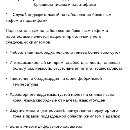
брюшным тифом и паратифами
1. Случай подозрительный на заболевание брюшным
тифом и паратифами
Подозрительным на заболевание брюшным тифом и
паратифами является пациент при аличии у него
следующих симптомов
· Фебрильная лихорадка неясного генеза более трех суток
· Интоксикационный синдром: слабость, вялость, головная
боль, утомляемость, отсутствие аппетита, тошнота/рвота
· Гипотония и брадикардия на фоне фебрильной
температуры
· Характерного вида язык: густой налет на спинке языка,
края языка свободные от налета, язык утолщен
· Вздутие живота (метеоризм), притупление перкуторного
тона в правой подвздошной области (симптом Падалки)
· Боли в животе диффузного характера