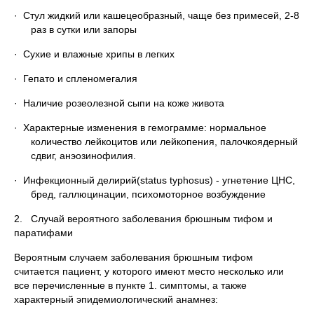
· Стул жидкий или кашецеобразный, чаще без примесей, 2-8
раз в сутки или запоры
· Сухие и влажные хрипы в легких
· Гепато и спленомегалия
· Наличие розеолезной сыпи на коже живота
· Характерные изменения в гемограмме: нормальное
количество лейкоцитов или лейкопения, палочкоядерный
сдвиг, анэозинофилия.
· Инфекционный делирий(status typhosus) - угнетение ЦНС,
бред, галлюцинации, психомоторное возбуждение
2. Случай вероятного заболевания брюшным тифом и
паратифами
Вероятным случаем заболевания брюшным тифом
считается пациент, у которого имеют место несколько или
все перечисленные в пункте 1. симптомы, а также
характерный эпидемиологический анамнез: