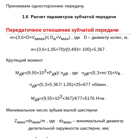
Принимаем одностороннею передачу.
1.6
Расчет параметров зубчатой передачи
Передаточное отношение зубчатой передачи
m=(3,6×D×V
)/( D
×V
) , где D – диаметр колес, м;
aмах
a
мах
m=(3,6×1,05×70)/(0,493× 100)=5,367 .
Крутящий момент
3
М
=(9,55×10
×Р
)/ n
, где n
=(5,3×m/ D)×V
,
д
¥
д
¥
д
¥
д
¥
¥
n
=(5,3×5,367/ 1,05)×25=677 об/мин ,
д
¥
3
М
=(9,55×10
×367)/677=5176 Н×м .
д
¥
Минимальное число зубьев малой шестерни
Z
=dz
/m , где dz
– минимальный диаметр
мин
мин
мин
делительной окружности шестерни, мм;