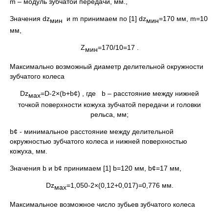
m – модуль зубчатой передачи, мм.,
Значения dz
и m принимаем по [1] dz
=170 мм, m=10
мин
мин
мм,
Z
=170/10=17 .
мин
Максимально возможный диаметр делительной окружности
зубчатого колеса
Dz
=D-2×(b+b¢) , где b – расстояние между нижней
мах
точкой поверхности кожуха зубчатой передачи и головки
рельса, мм;
b¢ - минимальное расстояние между делительной
окружностью зубчатого колеса и нижней поверхностью
кожуха, мм.
Значения b и b¢ принимаем [1] b=120 мм, b¢=17 мм,
Dz
=1,050-2×(0,12+0,017)=0,776 мм.
мах
Максимальное возможное число зубьев зубчатого колеса