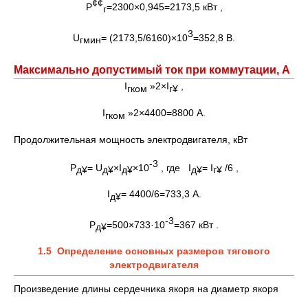
¢¢
Р
=2300×0,945=2173,5 кВт ,
г
3
U
= (2173,5/6160)×10
=352,8 В.
гмин
Максимально допустимый ток при коммутации, А
I
»2×I
,
гком
г
¥
I
»2×4400=8800 А.
гком
Продолжительная мощность электродвигателя, кВт
-3
Р
= U
×I
×10
, где I
= I
/6 ,
д
¥
д
¥
д
¥
д
¥
г
¥
I
= 4400/6=733,3 А.
д
¥
-3
Р
=500×733·10
=367 кВт .
д
¥
1.5
Определение основных размеров тягового
электродвигателя
Произведение длины сердечника якоря на диаметр якоря