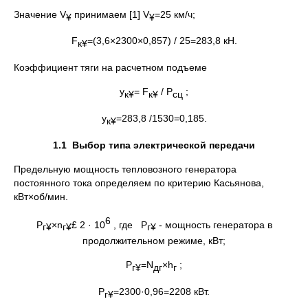
Значение V
принимаем [1] V
=25 км/ч;
¥
¥
F
=(3,6×2300×0,857) / 25=283,8 кН.
к
¥
Коэффициент тяги на расчетном подъеме
y
= F
/ Р
;
к
¥
к
¥
сц
y
=283,8 /1530=0,185.
к
¥
1.1
Выбор типа электрической передачи
Предельную мощность тепловозного генератора
постоянного тока определяем по критерию Касьянова,
кВт×об/мин.
6
Р
×n
£ 2 · 10
, где Р
- мощность генератора в
г
¥
г
¥
г
¥
продолжительном режиме, кВт;
Р
=N
×h
;
г
¥
дг
г
Р
=2300·0,96=2208 кВт.
г
¥