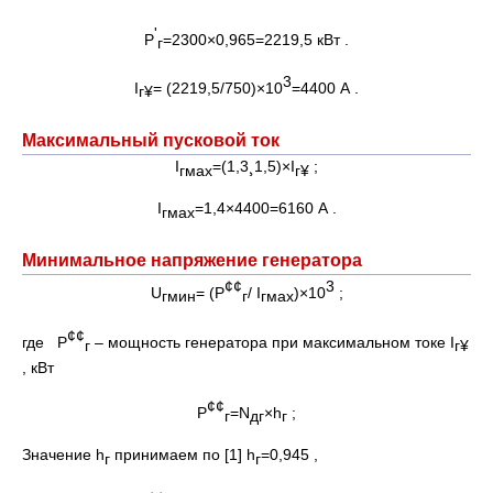
'
Р
=2300×0,965=2219,5 кВт .
г
3
I
= (2219,5/750)×10
=4400 А .
г
¥
Максимальный пусковой ток
I
=(1,3¸1,5)×I
;
гмах
г
¥
I
=1,4×4400=6160 А .
гмах
Минимальное напряжение генератора
¢¢
3
U
= (Р
/ I
)×10
;
гмин
г
гмах
¢¢
где Р
– мощность генератора при максимальном токе I
г
г
¥
, кВт
¢¢
Р
=N
×h
;
г
дг
г
Значение h
принимаем по [1] h
=0,945 ,
г
г