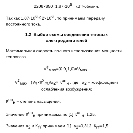
6
2208×850=1,87·10
кВт×об/мин.
6
6
Так как 1,87·10
2×10
, то принимаем передачу
постоянного тока.
1.2
Выбор схемы соединения тяговых
электродвигателей
Максимальная скорость полного использования мощности
тепловоза
¢
V
=(0,9¸1,0)×V
,
мах
мах
¢
2
оп
V
= (V
×К
)/a
× К
, где a
– коэффициент
мах
¥
г
¥
2
н
2
ослабления возбуждения;
оп
К
– степень насыщения.
н
оп
оп
Значение К
принимаема по [1] К
=1,25.
н
н
Значения a
и К
принимаем [1] a
=0,312, К
=1,5
2
г
¥
2
г
¥