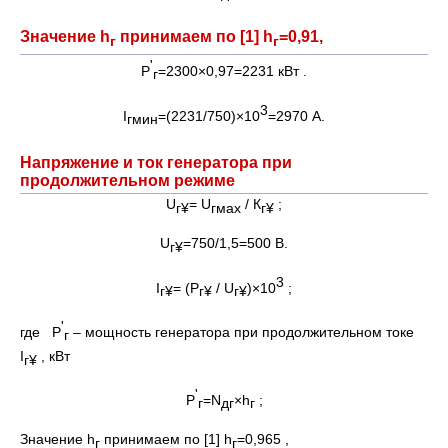
Значение h
принимаем по [1] h
=0,91,
г
г
'
Р
=2300×0,97=2231 кВт .
г
3
I
=(2231/750)×10
=2970 А.
гмин
Напряжение и ток генератора при
продолжительном режиме
U
= U
/ К
;
г
¥
гмах
г
¥
U
=750/1,5=500 В.
г
¥
3
I
= (Р
/ U
)×10
;
г
¥
г
¥
г
¥
'
где Р
– мощность генератора при продолжительном токе
г
I
, кВт
г
¥
'
Р
=N
×h
;
г
дг
г
Значение h
принимаем по [1] h
=0,965 ,
г
г