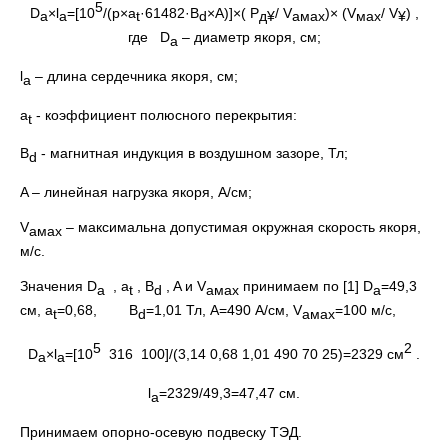
5
D
×l
=[10
/(p×a
·61482·B
×A)]×( Р
/ V
)× (V
/ V
) ,
a
a
t
d
д
¥
a
мах
мах
¥
где D
– диаметр якоря, см;
a
l
– длина сердечника якоря, см;
a
a
- коэффициент полюсного перекрытия:
t
B
- магнитная индукция в воздушном зазоре, Тл;
d
A – линейная нагрузка якоря, А/см;
V
– максимальна допустимая окружная скорость якоря,
aмах
м/с.
Значения D
, a
, B
, A и V
принимаем по [1] D
=49,3
a
t
d
aмах
a
см, a
=0,68, B
=1,01 Тл, A=490 А/см, V
=100 м/с,
t
d
aмах
5
2
D
×l
=[10
316 100]/(3,14 0,68 1,01 490 70 25)=2329 см
.
a
a
l
=2329/49,3=47,47 см.
a
Принимаем опорно-осевую подвеску ТЭД.