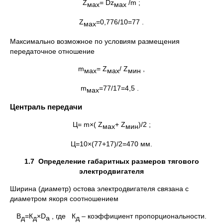
Z
= Dz
/m ;
мах
мах
Z
=0,776/10=77 .
мах
Максимально возможное по условиям размещения
передаточное отношение
m
= Z
/ Z
,
мах
мах
мин
m
=77/17=4,5 .
мах
Централь передачи
Ц= m×( Z
+ Z
)/2 ;
мах
мин
Ц=10×(77+17)/2=470 мм.
1.
7 Определение габаритных размеров тягового
электродвигателя
Ширина (диаметр) остова электродвигателя связана с
диаметром якоря соотношением
В
=К
×D
, где К
– коэффициент пропорциональности.
д
д
a
д