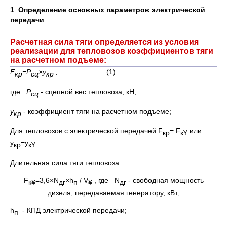
1
Определение основных параметров электрической
передачи
Расчетная сила тяги определяется из условия
реализации для тепловозов коэффициентов тяги
на расчетном подъеме:
F
=Р
×
y
,
(1)
кр
сц
кр
где
Р
- сцепной вес тепловоза, кН;
сц
y
- коэффициент тяги на расчетном подъеме;
кр
Для тепловозов с электрической передачей F
= F
или
кр
к
¥
y
=y
.
кр
к
¥
Длительная сила тяги тепловоза
F
=3,6×N
×h
/ V
, где N
- свободная мощность
к
¥
дг
п
¥
дг
дизеля, передаваемая генератору, кВт;
h
- КПД электрической передачи;
п