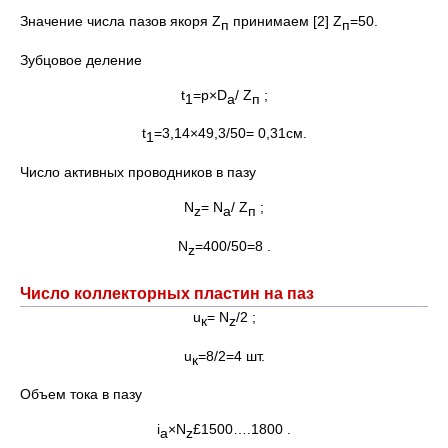
Значение числа пазов якоря Z
принимаем [2] Z
=50.
п
п
Зубцовое деление
t
=p×D
/ Z
;
1
a
п
t
=3,14×49,3/50= 0,31см.
1
Число активных проводников в пазу
N
= N
/ Z
;
z
а
п
N
=400/50=8 .
z
Число коллекторных пластин на паз
u
= N
/2 ;
к
z
u
=8/2=4 шт.
к
Объем тока в пазу
i
×N
£1500….1800 .
a
z