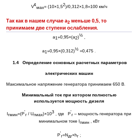
¢
2
V
= (10×1,5
)/0,312×1,8=100 км/ч
мах
Так как в нашем случае a
меньше 0,5, то
2
принимаем две ступени ослабления.
½
a
»0,95×(a
)
,
1
2
½
a
»0,95×(0,312)
=0,475 .
1
1.4 Определение основных расчетных параметров
электрических машин
Максимальное напряжение генератора принимаем 650 В.
Минимальный ток при котором полностью
используется мощность дизеля
'
3
'
I
=(Р
/ U
)×10
, где Р
– мощность генератора при
гмин
г
гмах
г
минимальном токе I
, кВт
гмин
'
Р
=N
×h
;
г
дг
г