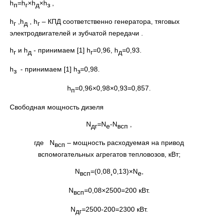
h
=h
×h
×h
,
п
г
д
з
h
,h
, h
– КПД соответственно генератора, тяговых
г
д
г
электродвигателей и зубчатой передачи .
h
и h
- принимаем [1] h
=0,96, h
=0,93.
г
д
г
д
h
- принимаем [1] h
=0,98.
з
з
h
=0,96×0,98×0,93=0,857.
п
Свободная мощность дизеля
N
=N
-N
,
дг
е
всп
где N
– мощность расходуемая на привод
всп
вспомогательных агрегатов тепловозов, кВт;
N
=(0,08¸0,13)×N
,
всп
е
N
=0,08×2500=200 кВт.
всп
N
=2500-200=2300 кВт.
дг