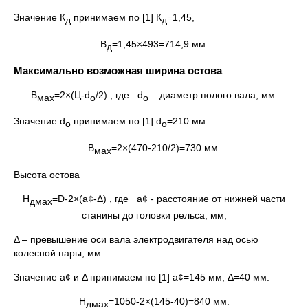
Значение К
принимаем по [1] К
=1,45,
д
д
В
=1,45×493=714,9 мм.
д
Максимально возможная ширина остова
В
=2×(Ц-d
/2) , где d
– диаметр полого вала, мм.
мах
о
о
Значение d
принимаем по [1] d
=210 мм.
о
о
В
=2×(470-210/2)=730 мм.
мах
Высота остова
Н
=D-2×(а¢-Δ) , где а¢ - расстояние от нижней части
дмах
станины до головки рельса, мм;
Δ – превышение оси вала электродвигателя над осью
колесной пары, мм.
Значение а¢ и Δ принимаем по [1] а¢=145 мм, Δ=40 мм.
Н
=1050-2×(145-40)=840 мм.
дмах