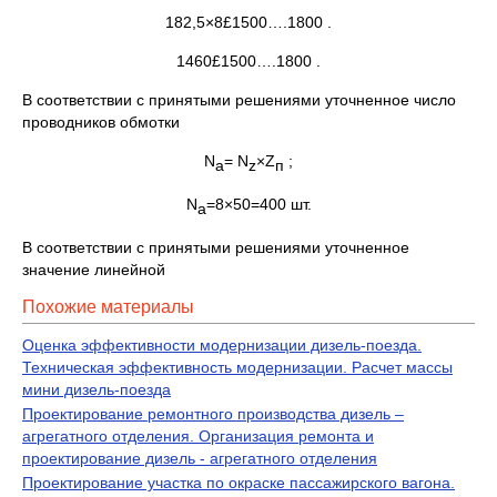
182,5×8£1500….1800 .
1460£1500….1800 .
В соответствии с принятыми решениями уточненное число
проводников обмотки
N
= N
×Z
;
а
z
п
N
=8×50=400 шт.
а
В соответствии с принятыми решениями уточненное
значение линейной
Похожие материалы
Оценка эффективности модернизации дизель-поезда.
Техническая эффективность модернизации. Расчет массы
мини дизель-поезда
Проектирование ремонтного производства дизель –
агрегатного отделения. Организация ремонта и
проектирование дизель - агрегатного отделения
Проектирование участка по окраске пассажирского вагона.