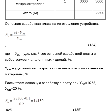
1
3000
3000
микроконтроллер
Итого (М)
28300
Основная заработная плата на изготовление устройства:
, (134)
где У
– удельный вес основной заработной платы в
зо
себестоимости аналогичных изделий, %;
У
– удельный вес затрат на основные и вспомогательные
ов
материалы, %.
Рассчитаем основную заработную плату при У
=10 %,
зо
У
=20 %.
ов
руб. (135)