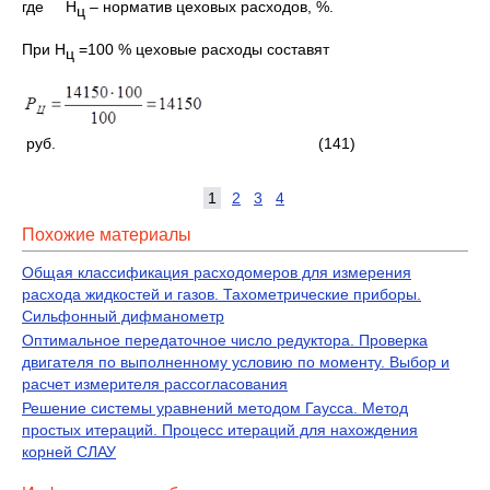
где Н
– норматив цеховых расходов, %.
ц
При Н
=100 % цеховые расходы составят
ц
руб. (141)
1
2
3
4
Похожие материалы
Общая классификация расходомеров для измерения
расхода жидкостей и газов. Тахометрические приборы.
Сильфонный дифманометр
Оптимальное передаточное число редуктора. Проверка
двигателя по выполненному условию по моменту. Выбор и
расчет измерителя рассогласования
Решение системы уравнений методом Гаусса. Метод
простых итераций. Процесс итераций для нахождения
корней СЛАУ