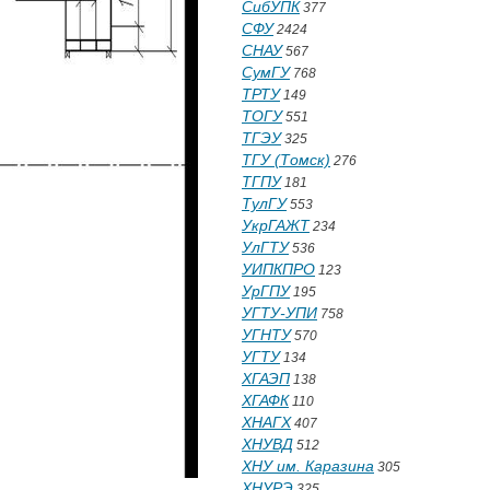
СибУПК
377
СФУ
2424
СНАУ
567
СумГУ
768
ТРТУ
149
ТОГУ
551
ТГЭУ
325
ТГУ (Томск)
276
ТГПУ
181
ТулГУ
553
УкрГАЖТ
234
УлГТУ
536
УИПКПРО
123
УрГПУ
195
УГТУ-УПИ
758
УГНТУ
570
УГТУ
134
ХГАЭП
138
ХГАФК
110
ХНАГХ
407
ХНУВД
512
ХНУ им. Каразина
305
ХНУРЭ
325