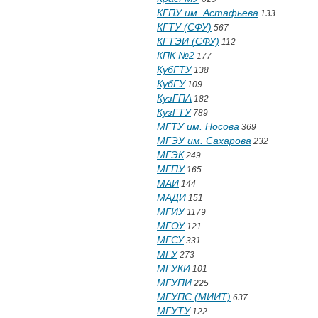
КГПУ им. Астафьева
133
КГТУ (СФУ)
567
КГТЭИ (СФУ)
112
КПК №2
177
КубГТУ
138
КубГУ
109
КузГПА
182
КузГТУ
789
МГТУ им. Носова
369
МГЭУ им. Сахарова
232
МГЭК
249
МГПУ
165
МАИ
144
МАДИ
151
МГИУ
1179
МГОУ
121
МГСУ
331
МГУ
273
МГУКИ
101
МГУПИ
225
МГУПС (МИИТ)
637
МГУТУ
122