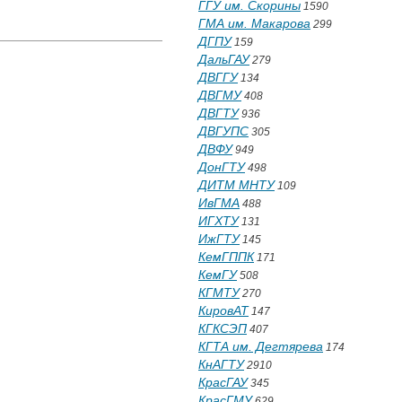
ГГУ им. Скорины
1590
ГМА им. Макарова
299
ДГПУ
159
ДальГАУ
279
ДВГГУ
134
ДВГМУ
408
ДВГТУ
936
ДВГУПС
305
ДВФУ
949
ДонГТУ
498
ДИТМ МНТУ
109
ИвГМА
488
ИГХТУ
131
ИжГТУ
145
КемГППК
171
КемГУ
508
КГМТУ
270
КировАТ
147
КГКСЭП
407
КГТА им. Дегтярева
174
КнАГТУ
2910
КрасГАУ
345
КрасГМУ
629