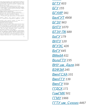
БГТУ
603
БГУ
155
БГУИР
391
БелГУТ
4908
БГЭУ
963
БНТУ
1070
БТЭУ ПК
689
БрГУ
179
ВНТУ
120
ВГУЭС
426
ВлГУ
645
ВМедА
611
ВолгГТУ
235
ВНУ им. Даля
166
ВЗФЭИ
245
ВятГСХА
101
ВятГГУ
139
ВятГУ
559
ГГДСК
171
ГомГМК
501
ГГМУ
1966
ГГТУ им. Сухого
4467