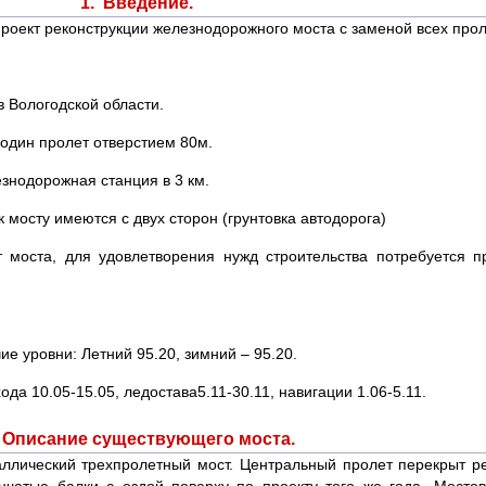
1. Введение.
роект реконструкции железнодорожного моста с заменой всех про
 Вологодской области.
 один пролет отверстием 80м.
знодорожная станция в 3 км.
мосту имеются с двух сторон (грунтовка автодорога)
т моста, для удовлетворения нужд строительства потребуется 
е уровни: Летний 95.20, зимний – 95.20.
да 10.05-15.05, ледостава5.11-30.11, навигации 1.06-5.11.
 Описание существующего моста.
лический трехпролетный мост. Центральный пролет перекрыт р