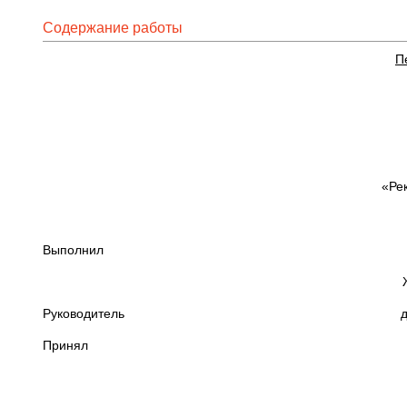
Содержание работы
П
«Ре
Выполнил студент г
Желонкин А
Руководитель доц. Ярох
Принял проф. Мяч