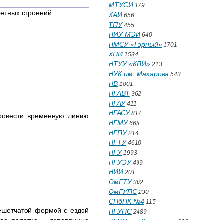
МТУСИ
179
летных строений.
ХАИ
656
ТПУ
455
НИУ МЭИ
640
НМСУ «Горный»
1701
ХПИ
1534
НТУУ «КПИ»
213
НУК им. Макарова
543
НВ
1001
НГАВТ
362
НГАУ
411
НГАСУ
817
провести временную линию
НГМУ
665
НГПУ
214
НГТУ
4610
НГУ
1993
НГУЭУ
499
НИИ
201
ОмГТУ
302
ОмГУПС
230
СПбПК №4
115
ешетчатой фермой с ездой
ПГУПС
2489