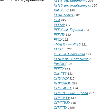
вое полотно – деревянные
ПГПУ им. Короленко
296
ПНТУ им. Кондратюка
120
РАНХиГС
190
РОАТ МИИТ
608
РТА
245
РГГМУ
117
РГПУ им. Герцена
123
РГППУ
142
РГСУ
162
«МАТИ» — РГТУ
121
РГУНиГ
260
РЭУ им. Плеханова
123
РГАТУ им. Соловьёва
219
РязГМУ
125
РГРТУ
666
СамГТУ
131
СПбГАСУ
315
ИНЖЭКОН
328
СПбГИПСР
136
СПбГЛТУ им. Кирова
227
СПбГМТУ
143
СПбГПМУ
146
СПбГПУ
1599