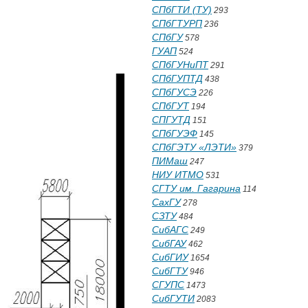
СПбГТИ (ТУ)
293
СПбГТУРП
236
СПбГУ
578
ГУАП
524
СПбГУНиПТ
291
СПбГУПТД
438
СПбГУСЭ
226
СПбГУТ
194
СПГУТД
151
СПбГУЭФ
145
СПбГЭТУ «ЛЭТИ»
379
ПИМаш
247
НИУ ИТМО
531
СГТУ им. Гагарина
114
СахГУ
278
СЗТУ
484
СибАГС
249
СибГАУ
462
СибГИУ
1654
СибГТУ
946
СГУПС
1473
СибГУТИ
2083