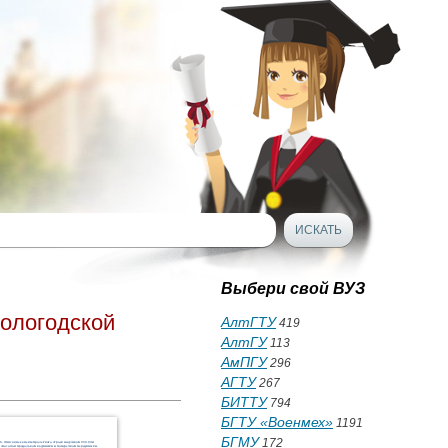
Выбери свой ВУЗ
Вологодской
АлтГТУ
419
АлтГУ
113
АмПГУ
296
АГТУ
267
БИТТУ
794
БГТУ «Военмех»
1191
БГМУ
172