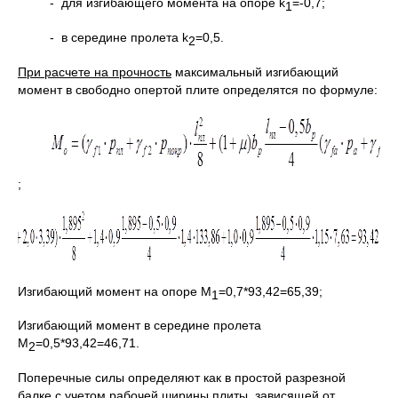
- для изгибающего момента на опоре k
=-0,7;
1
- в середине пролета k
=0,5.
2
При расчете на прочность
максимальный изгибающий
момент в свободно опертой плите определятся по формуле:
;
Изгибающий момент на опоре М
=0,7*93,42=65,39;
1
Изгибающий момент в середине пролета
М
=0,5*93,42=46,71.
2
Поперечные силы определяют как в простой разрезной
балке с учетом рабочей ширины плиты, зависящей от