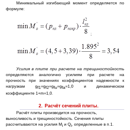
Минимальный изгибающий момент определяется по
формуле:
;
Усилия в плите при расчете на трещиностойкость
определяются аналогично усилиям при расчете на
прочность при значениях коэффициентов надежности к
нагрузкам g
=g
=g
=g
=1,0 и динамическом
f1
f2
f
u
fа
коэффициенте 1+m=1,0.
2. Расчёт сечений плиты.
Расчёт плиты производится на прочность,
выносливость и трещиностойкость. Сечения плиты
рассчитываются на усилия M
и Q
, определенные в п.1.
i
i