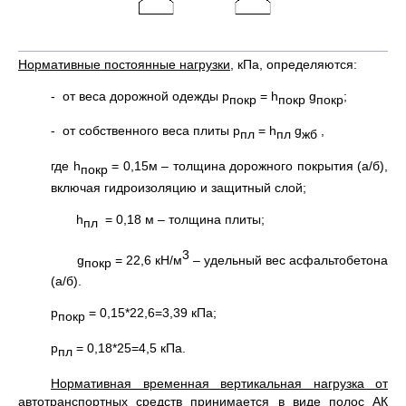
Нормативные постоянные нагрузки
, кПа, определяются:
- от веса дорожной одежды р
= h
g
;
покр
покр
покр
- от собственного веса плиты р
= h
g
,
пл
пл
жб
где h
= 0,15м – толщина дорожного покрытия (а/б),
покр
включая гидроизоляцию и защитный слой;
h
= 0,18 м – толщина плиты;
пл
3
g
= 22,6 кН/м
– удельный вес асфальтобетона
покр
(а/б).
р
= 0,15*22,6=3,39 кПа;
покр
р
= 0,18*25=4,5 кПа.
пл
Нормативная временная вертикальная нагрузка от
автотранспортных средств
принимается в виде полос АК