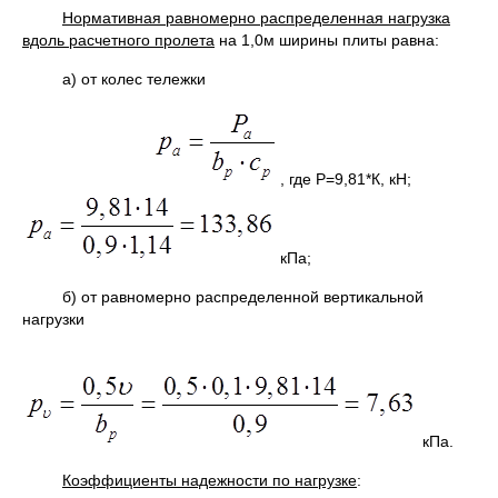
Нормативная равномерно распределенная нагрузка
вдоль расчетного пролета
на 1,0м ширины плиты равна:
а) от колес тележки
, где Р=9,81*К, кН;
кПа;
б) от равномерно распределенной вертикальной
нагрузки
кПа.
Коэффициенты надежности по нагрузке
: