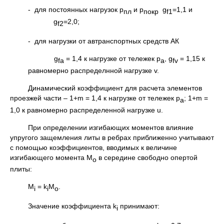
- для постоянных нагрузок р
и р
g
=1,1 и
пл
покр
f1
g
=2,0;
f2
- для нагрузки от автранспортных средств АК
g
= 1,4 к нагрузке от тележек р
, g
= 1,15 к
fa
а
fv
равномерно распределнной нагрузке v.
Динамический коэффициент для расчета элементов
проезжей части – 1+m = 1,4 к нагрузке от тележек р
; 1+m =
а
1,0 к равномерно распределенной нагрузке u.
При определении изгибающих моментов влияние
упругого защемления литы в ребрах приближенно учитывают
с помощью коэффициентов, вводимых к величине
изгибающего момента М
в середине свободно опертой
о
плиты:
M
= k
M
.
i
i
o
Значение коэффициента k
принимают:
i