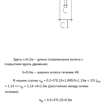
Здесь с=0,2м – длина соприкасания колеса с
покрытием вдоль движения;
b=0,6м – ширина колеса тележки АК.
В нашем случае с
= 0,2+2*0,15+1,895/3=1,13м < 2/3
l
р
пл
= 1,14 => c
= 1,14 <d=1,5м (расстояние между осями
р
тележки);
b
= 0,6+2*0,15=0,9м.
р