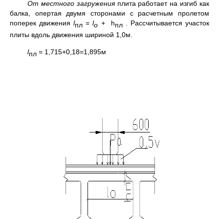
От местного загружения
плита работает на изгиб как
балка, опертая двумя сторонами с расчетным пролетом
поперек движения
l
=
l
+
h
. Рассчитывается участок
пл
o
пл
плиты вдоль движения шириной 1,0м.
l
= 1,715+0,18=1,895м
пл