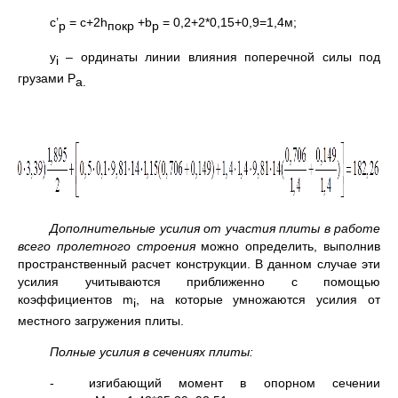
с’
= c+2h
+b
= 0,2+2*0,15+0,9=1,4м;
p
покр
p
y
– ординаты линии влияния поперечной силы под
i
грузами Р
а.
Дополнительные усилия от участия плиты в работе
всего пролетного строения
можно определить, выполнив
пространственный расчет конструкции. В данном случае эти
усилия учитываются приближенно с помощью
коэффициентов m
, на которые умножаются усилия от
i
местного загружения плиты.
Полные усилия в сечениях плиты:
- изгибающий момент в опорном сечении