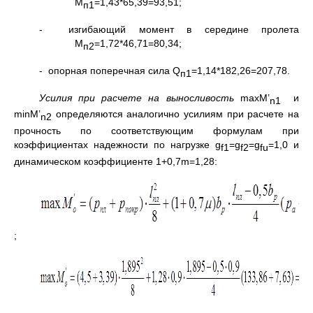
M
=1,43*65,39=93,51;
п1
- изгибающий момент в середине пролета
М
=1,72*46,71=80,34;
п2
- опорная поперечная сила Q
=1,14*182,26=207,78.
п1
Усилия при расчете на выносливость
maxM’
и
n1
minM’
определяются аналогично усилиям при расчете на
n2
прочность по соответствующим формулам при
коэффициентах надежности по нагрузке g
=g
=g
=1,0 и
f1
f2
f
u
динамическом коэффициенте 1+0,7m=1,28:
;