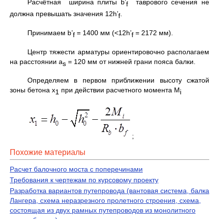
Расчётная ширина плиты b’
таврового сечения не
f
должна превышать значения 12h’
.
f
Принимаем b’
= 1400 мм (<12h’
= 2172 мм).
f
f
Центр тяжести арматуры ориентировочно располагаем
на расстоянии а
= 120 мм от нижней грани пояса балки.
s
Определяем в первом приближении высоту сжатой
зоны бетона х
при действии расчетного момента М
1
i
;
Похожие материалы
Расчет балочного моста с поперечинами
Требования к чертежам по курсовому проекту
Разработка вариантов путепровода (вантовая система, балка
Лангера, схема неразрезного пролетного строения, схема,
состоящая из двух рамных путепроводов из монолитного