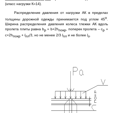
(класс нагрузки К=14).
Распределение давления от нагрузки АК в пределах
о
толщины дорожной одежды принимается под углом 45
.
Ширина распределения давления колеса тлежки АК вдоль
пролета плиты равна b
= b+2h
, поперек пролета – с
=
p
покр
р
с+2h
+
l
/3, но не менее 2/3
l
и не более
l
.
покр
пл
пл
о