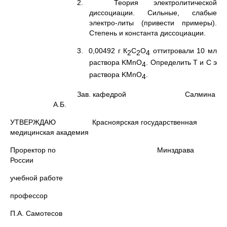
2. Теория электролитической
диссоциации. Сильные, слабые
электро-литы (привести примеры).
Степень и константа диссоциации.
3. 0,00492 г К
С
О
оттитровали 10 мл
2
2
4
раствора KMnO
. Определить Т и С э
4
раствора KMnO
.
4
Зав. кафедрой Салмина
А.Б.
УТВЕРЖДАЮ Красноярская государственная
медицинская академия
Проректор по Минздрава
России
учебной работе
профессор
П.А. Самотесов