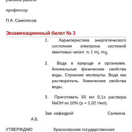
профессор
П.А. Самотесов
Экзаменационный билет № 3
1. Характеристика энергетического
состояния электрона системой
квантовых чисел: n; l; m
; m
.
l
S
2. Вода в природе и организме.
Аномальные физические свойства
воды. Строение молекулы. Вода как
растворитель. Химические свойства
воды.
3. Приготовить 50 мл 0,1э раствора
NaOH из 10% (p = 1,02 г/мл).
Зав. кафедрой Салмина
А.Б.
УТВЕРЖДАЮ Красноярская государственная