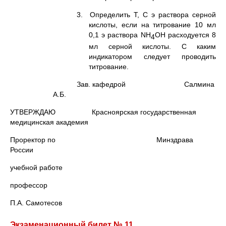
3. Определить Т, С э раствора серной
кислоты, если на титрование 10 мл
0,1 э раствора NH
OH расходуется 8
4
мл серной кислоты. С каким
индикатором следует проводить
титрование.
Зав. кафедрой Салмина
А.Б.
УТВЕРЖДАЮ Красноярская государственная
медицинская академия
Проректор по Минздрава
России
учебной работе
профессор
П.А. Самотесов
Экзаменационный билет № 11