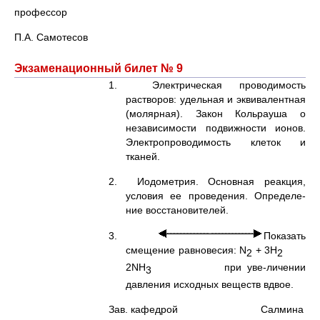
профессор
П.А. Самотесов
Экзаменационный билет № 9
1. Электрическая проводимость
растворов: удельная и эквивалентная
(молярная). Закон Кольрауша о
независимости подвижности ионов.
Электропроводимость клеток и
тканей.
2. Иодометрия. Основная реакция,
условия ее проведения. Определе-
ние восстановителей.
3.
Показать
смещение равновесия: N
+ 3H
2
2
2NH
при уве-личении
3
давления исходных веществ вдвое.
Зав. кафедрой Салмина