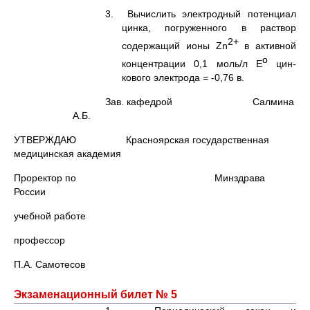
3. Вычислить электродный потенциал
цинка, погруженного в раствор
2+
содержащий ионы Zn
в активной
о
концентрации 0,1 моль/л Е
цин-
кового электрода = -0,76 в.
Зав. кафедрой Салмина
А.Б.
УТВЕРЖДАЮ Красноярская государственная
медицинская академия
Проректор по Минздрава
России
учебной работе
профессор
П.А. Самотесов
Экзаменационный билет № 5