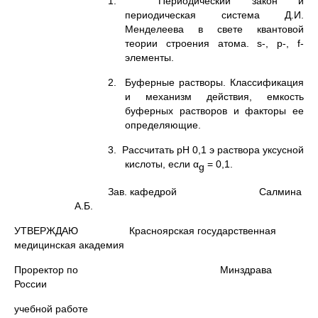
1. Периодический закон и
периодическая система Д.И.
Менделеева в свете квантовой
теории строения атома. s-, p-, f-
элементы.
2. Буферные растворы. Классификация
и механизм действия, емкость
буферных растворов и факторы ее
определяющие.
3. Рассчитать рН 0,1 э раствора уксусной
кислоты, если α
= 0,1.
g
Зав. кафедрой Салмина
А.Б.
УТВЕРЖДАЮ Красноярская государственная
медицинская академия
Проректор по Минздрава
России
учебной работе