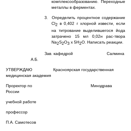
комплексообразованию. Переходные
металлы в ферментах.
3. Определить процентное содержание
Cl
в 0,402 г хлорной извести, если
2
на титрование выделившегося йода
затрачено 15 мл 0,02н рас-твора
Na
S
O
x 5H
O. Написать реакции.
2
2
3
2
Зав. кафедрой Салмина
А.Б.
УТВЕРЖДАЮ Красноярская государственная
медицинская академия
Проректор по Минздрава
России
учебной работе
профессор
П.А. Самотесов