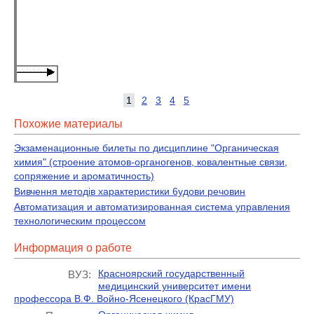
1
2
3
4
5
Похожие материалы
Экзаменационные билеты по дисциплине "Органическая
химия" (строение атомов-органогенов, ковалентные связи,
сопряжение и ароматичность)
Вивчення методів характеристики 6удови речовин
Автоматизация и автоматизированная система управления
технологическим процессом
Информация о работе
Красноярский государственный
ВУЗ:
медицинский университет имени
профессора В.Ф. Войно-Ясенецкого (КрасГМУ)