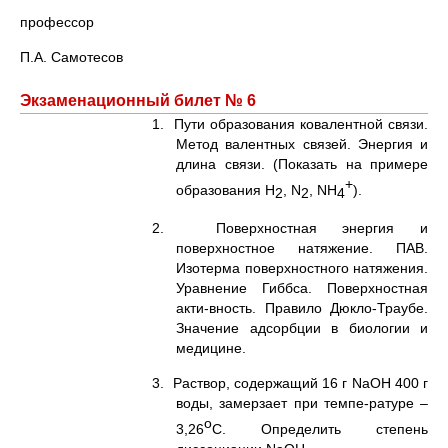
профессор
П.А. Самотесов
Экзаменационный билет № 6
1. Пути образования ковалентной связи.
Метод валентных связей. Энергия и
длина связи. (Показать на примере
+
образования Н
, N
, NH
).
2
2
4
2. Поверхностная энергия и
поверхностное натяжение. ПАВ.
Изотерма поверхностного натяжения.
Уравнение Гиббса. Поверхностная
акти-вность. Правило Дюкло-Траубе.
Значение адсорбции в биологии и
медицине.
3. Раствор, содержащий 16 г NaOH 400 г
воды, замерзает при темпе-ратуре –
о
3,26
С. Определить степень