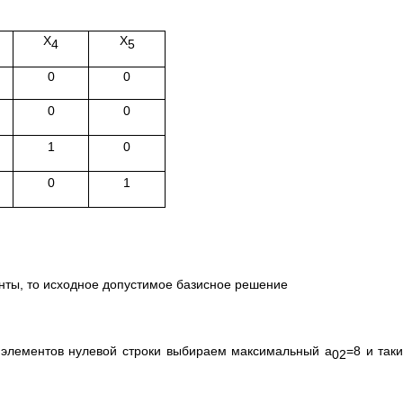
Х
Х
4
5
0
0
0
0
1
0
0
1
енты, то исходное допустимое базисное решение
 элементов нулевой строки выбираем максимальный а
=8 и так
02