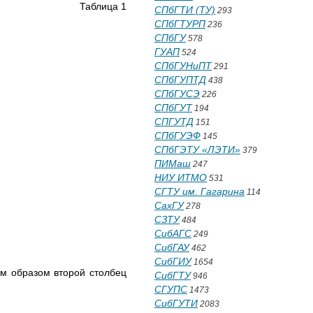
Таблица 1
СПбГТИ (ТУ)
293
СПбГТУРП
236
СПбГУ
578
ГУАП
524
СПбГУНиПТ
291
СПбГУПТД
438
СПбГУСЭ
226
СПбГУТ
194
СПГУТД
151
СПбГУЭФ
145
СПбГЭТУ «ЛЭТИ»
379
ПИМаш
247
НИУ ИТМО
531
СГТУ им. Гагарина
114
СахГУ
278
СЗТУ
484
СибАГС
249
СибГАУ
462
СибГИУ
1654
им образом второй столбец
СибГТУ
946
СГУПС
1473
СибГУТИ
2083