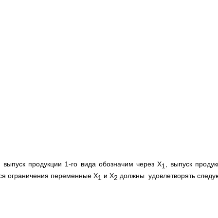
 выпуск продукции 1-го вида обозначим через Х
, выпуск продук
1
ся ограничения переменные Х
и Х
должны удовлетворять следую
1
2