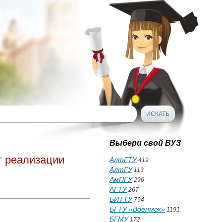
Выбери свой ВУЗ
т реализации
АлтГТУ
419
АлтГУ
113
АмПГУ
296
АГТУ
267
БИТТУ
794
БГТУ «Военмех»
1191
БГМУ
172