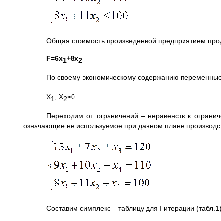
Общая стоимость произведенной предприятием про
F=6х
+8х
1
2
По своему экономическому содержанию переменные
Х
, Х
≥0
1
2
Переходим от ограничений – неравенств к ограни
означающие не используемое при данном плане производств
Составим симплекс – таблицу для I итерации (табл.1)