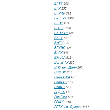
БГТУ
603
БГУ
155
БГУИР
391
БелГУТ
4908
БГЭУ
963
БНТУ
1070
БТЭУ ПК
689
БрГУ
179
ВНТУ
120
ВГУЭС
426
ВлГУ
645
ВМедА
611
ВолгГТУ
235
ВНУ им. Даля
166
ВЗФЭИ
245
ВятГСХА
101
ВятГГУ
139
ВятГУ
559
ГГДСК
171
ГомГМК
501
ГГМУ
1966
ГГТУ им. Сухого
4467