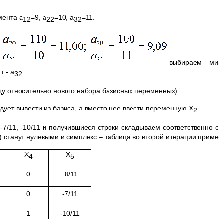
мента а
=9, а
=10, а
=11.
12
22
32
выбираем ми
т - а
.
32
ду относительно нового набора базисных переменных)
дует вывести из базиса, а вместо нее ввести переменную Х
.
2
-7/11, -10/11 и получившиеся строки складываем соответственно с
 станут нулевыми и симплекс – таблица во второй итерации приме
Х
Х
4
5
0
-8/11
0
-7/11
1
-10/11