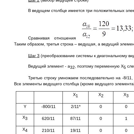
Шаг 2
(выбор ведущей строки)
В ведущем столбце имеется три положительных эле
Сравнивая отношения
Таким образом, третья строка – ведущая, а ведущий элемен
Шаг 3
(преобразование системы к диагональному ви
Ведущий элемент - а
, поэтому переменную Х
сле
32
5
Третью строку умножаем последовательно на -8/11, 
Все элементы ведущего столбца (кроме ведущего элемента)
Х
Х
Х
1
2
3
Y
-800/11
2/11*
0
0
Х
3
620/11
87/11
0
1
Х
4
210/11
19/11
0
0