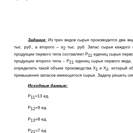
Задание
:
Из трех видов сырья производится два ви
тыс. руб., а второго – α
тыс. руб. Запас сырья каждого 
2
продукции первого типа составляет Р
единиц сырья перво
11
продукции второго типа – Р
единиц сырья первого вида,
21
определить такой объем производства Х
и Х
, который о
1
2
превышения запасов имеющегося сырья. Задачу решить си
Исходные данные:
Р
=13 ед.
11
Р
=9 ед.
12
Р
=8 ед.
13
Р
=7 ед.
21