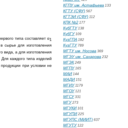
КГПУ им. Астафьева
133
КГТУ (СФУ)
567
КГТЭИ (СФУ)
112
КПК №2
177
КубГТУ
138
КубГУ
109
ервого типа составляет α
1
КузГПА
182
 в сырье для изготовления
КузГТУ
789
МГТУ им. Носова
369
о вида, а для изготовления
МГЭУ им. Сахарова
232
 Для каждого типа изделий
МГЭК
249
 продукции при условии не
МГПУ
165
МАИ
144
МАДИ
151
МГИУ
1179
МГОУ
121
МГСУ
331
МГУ
273
МГУКИ
101
МГУПИ
225
МГУПС (МИИТ)
637
МГУТУ
122