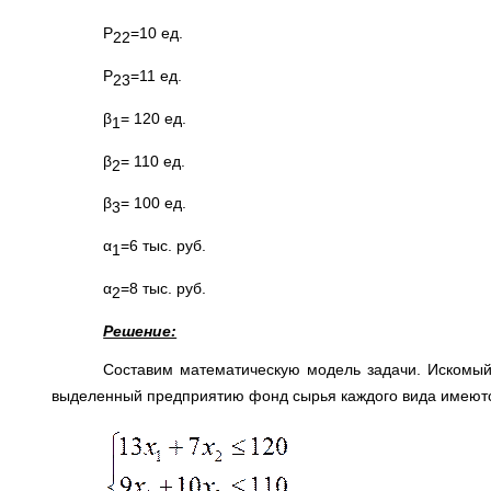
Р
=10 ед.
22
Р
=11 ед.
23
β
= 120 ед.
1
β
= 110 ед.
2
β
= 100 ед.
3
α
=6 тыс. руб.
1
α
=8 тыс. руб.
2
Решение:
Составим математическую модель задачи. Искомый
выделенный предприятию фонд сырья каждого вида имеют