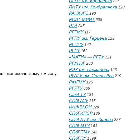
ПГПУ им. Короленко
296
ПНТУ им. Кондратюка
120
РАНХиГС
190
РОАТ МИИТ
608
РТА
245
РГГМУ
117
РГПУ им. Герцена
123
РГППУ
142
РГСУ
162
«МАТИ» — РГТУ
121
РГУНиГ
260
РЭУ им. Плеханова
123
по экономическому смыслу
РГАТУ им. Соловьёва
219
РязГМУ
125
РГРТУ
666
СамГТУ
131
СПбГАСУ
315
ИНЖЭКОН
328
СПбГИПСР
136
СПбГЛТУ им. Кирова
227
СПбГМТУ
143
СПбГПМУ
146
СПбГПУ
1599