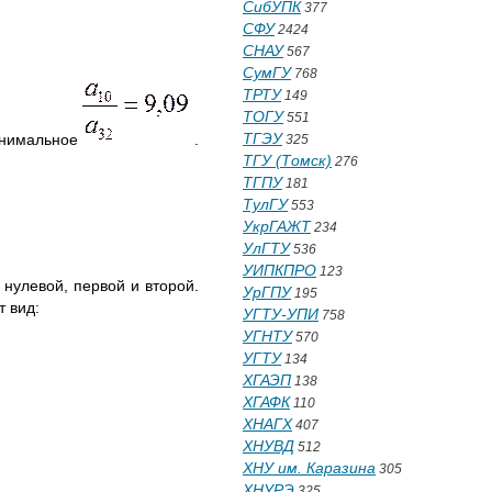
СибУПК
377
СФУ
2424
СНАУ
567
СумГУ
768
ТРТУ
149
ТОГУ
551
ТГЭУ
нимальное
.
325
ТГУ (Томск)
276
ТГПУ
181
ТулГУ
553
УкрГАЖТ
234
УлГТУ
536
УИПКПРО
123
 нулевой, первой и второй.
УрГПУ
195
т вид:
УГТУ-УПИ
758
УГНТУ
570
УГТУ
134
ХГАЭП
138
ХГАФК
110
ХНАГХ
407
ХНУВД
512
ХНУ им. Каразина
305
ХНУРЭ
325