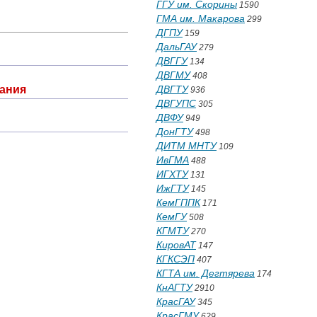
ГГУ им. Скорины
1590
ГМА им. Макарова
299
ДГПУ
159
ДальГАУ
279
ДВГГУ
134
ДВГМУ
408
ания
ДВГТУ
936
ДВГУПС
305
ДВФУ
949
ДонГТУ
498
ДИТМ МНТУ
109
ИвГМА
488
ИГХТУ
131
ИжГТУ
145
КемГППК
171
КемГУ
508
КГМТУ
270
КировАТ
147
КГКСЭП
407
КГТА им. Дегтярева
174
КнАГТУ
2910
КрасГАУ
345
КрасГМУ
629