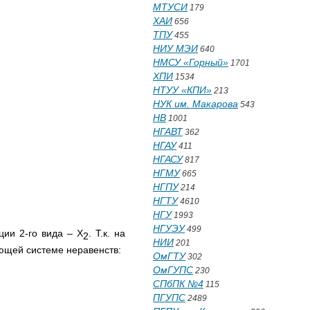
МТУСИ
179
ХАИ
656
ТПУ
455
НИУ МЭИ
640
НМСУ «Горный»
1701
ХПИ
1534
НТУУ «КПИ»
213
НУК им. Макарова
543
НВ
1001
НГАВТ
362
НГАУ
411
НГАСУ
817
НГМУ
665
НГПУ
214
НГТУ
4610
НГУ
1993
НГУЭУ
499
ции 2-го вида – Х
. Т.к. на
2
НИИ
201
щей системе неравенств:
ОмГТУ
302
ОмГУПС
230
СПбПК №4
115
ПГУПС
2489