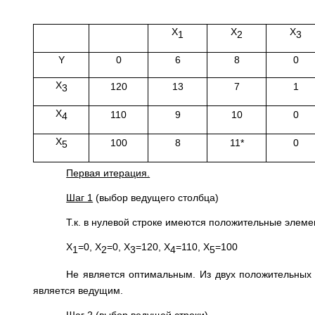
Х
Х
Х
1
2
3
Y
0
6
8
0
Х
120
13
7
1
3
Х
110
9
10
0
4
Х
100
8
11*
0
5
Первая итерация.
Шаг 1
(выбор ведущего столбца)
Т.к. в нулевой строке имеются положительные элем
Х
=0, Х
=0, Х
=120, Х
=110, Х
=100
1
2
3
4
5
Не является оптимальным. Из двух положительных
является ведущим.