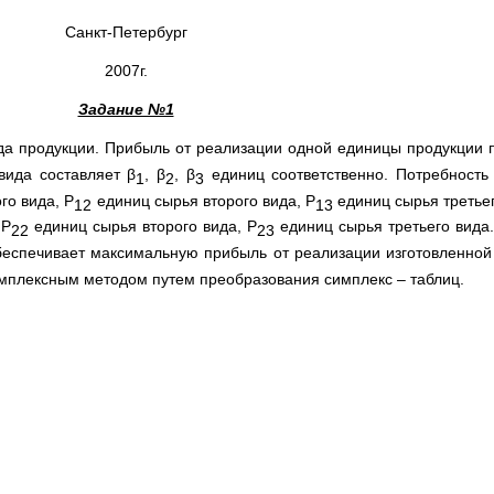
Санкт-Петербург
2007г.
Задание №1
да продукции. Прибыль от реализации одной единицы продукции п
вида составляет β
, β
, β
единиц соответственно. Потребность
1
2
3
го вида, Р
единиц сырья второго вида, Р
единиц сырья третьег
12
13
 Р
единиц сырья второго вида, Р
единиц сырья третьего вида.
22
23
беспечивает максимальную прибыль от реализации изготовленной
мплексным методом путем преобразования симплекс – таблиц.