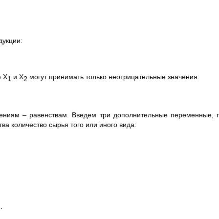
дукции:
 Х
и Х
могут принимать только неотрицательные значения:
1
2
чениям – равенствам. Введем три дополнительные переменные, 
а количество сырья того или иного вида:
.