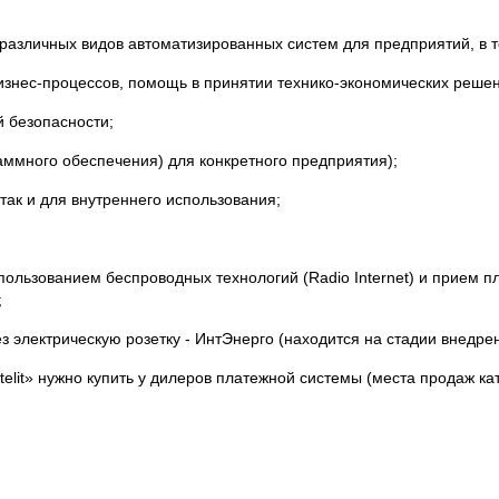
азличных видов автоматизированных систем для предприятий, в т
бизнес-процессов, помощь в принятии технико-экономических реш
й безопасности;
ммного обеспечения) для конкретного предприятия);
так и для внутреннего использования;
пользованием беспроводных технологий (Radio Internet) и прием пл
;
з электрическую розетку - ИнтЭнерго (находится на стадии внедрен
telit» нужно купить у дилеров платежной системы (места продаж ка