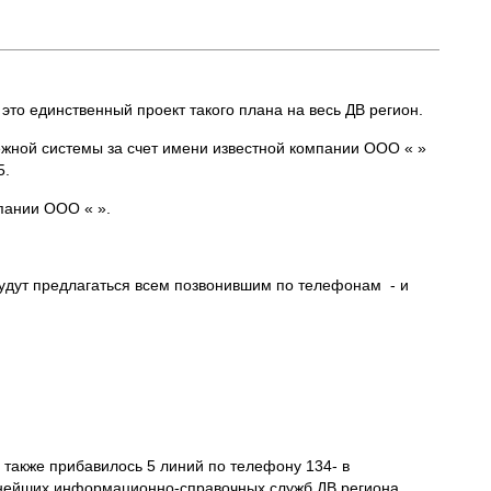
то единственный проект такого плана на весь ДВ регион.
ежной системы за счет имени известной компании ООО « »
5.
пании ООО « ».
будут предлагаться всем позвонившим по телефонам - и
 также прибавилось 5 линий по телефону 134- в
пнейших информационно-справочных служб ДВ региона.