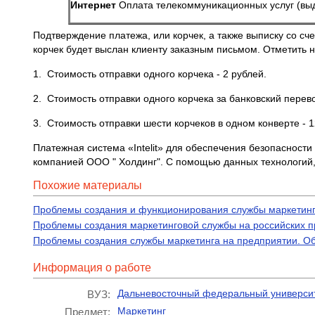
Интернет
Оплата телекоммуникационных услуг (выд
Подтверждение платежа, или корчек, а также выписку со сч
корчек будет выслан клиенту заказным письмом. Отметить ну
1. Стоимость отправки одного корчека - 2 рублей.
2. Стоимость отправки одного корчека за банковский перево
3. Стоимость отправки шести корчеков в одном конверте - 1
Платежная система «Intelit» для обеспечения безопасности 
компанией ООО " Холдинг". С помощью данных технологий,
Похожие материалы
Проблемы создания и функционирования службы маркетинг
Проблемы создания маркетинговой службы на российских п
Проблемы создания службы маркетинга на предприятии. О
Информация о работе
Дальневосточный федеральный универси
ВУЗ:
Маркетинг
Предмет: