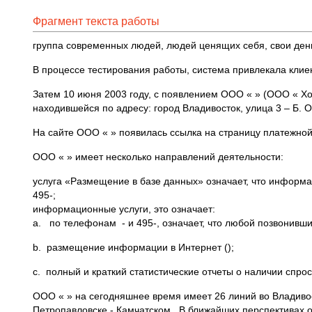
Фрагмент текста работы
группа современных людей, людей ценящих себя, свои день
В процессе тестирования работы, система привлекала клие
Затем 10 июня 2003 году, с появлением ООО « » (ООО « Хо
находившейся по адресу: город Владивосток, улица 3 – Б. О
На сайте ООО « » появилась ссылка на страницу платежно
ООО « » имеет несколько направлений деятельности:
услуга «Размещение в базе данных» означает, что информа
495-;
информационные услуги, это означает:
a. по телефонам - и 495-, означает, что любой позвонивш
b. размещение информации в Интернет ();
c. полный и краткий статистические отчеты о наличии спро
ООО « » на сегодняшнее время имеет 26 линий во Владивос
Петропавловске - Камчатском. В ближайших перспективах 