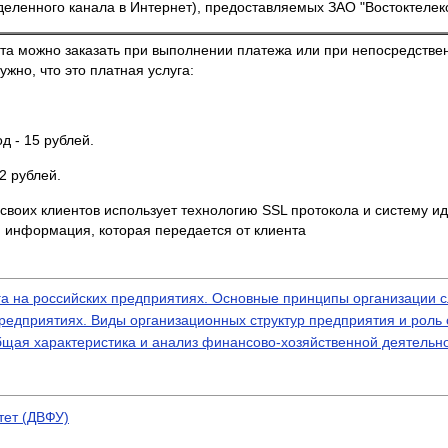
еленного канала в Интернет), предоставляемых ЗАО "Востоктелек
ета можно заказать при выполнении платежа или при непосредстве
жно, что это платная услуга:
д - 15 рублей.
2 рублей.
своих клиентов использует технологию SSL протокола и систему ид
 информация, которая передается от клиента
а на российских предприятиях. Основные принципы организации с
редприятиях. Виды организационных структур предприятия и роль 
бщая характеристика и анализ финансово-хозяйственной деятель
тет (ДВФУ)