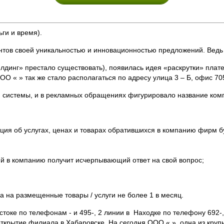
ги и время).
нтов своей уникальностью и инновационностью предложений. Ведь э
лдинг» престало существовать), появилась идея «раскрутки» плат
ОО « » так же стало располагаться по адресу улица 3 – Б, офис 70
й системы, и в рекламных обращениях фигурировало название ком
ция об услугах, ценах и товарах обратившихся в компанию фирм 
ий в компанию получит исчерпывающий ответ на свой вопрос;
са на размещенные товары / услуги не более 1 в месяц.
токе по телефонам - и 495-, 2 линии в Находке по телефону 692-,
открытие филиала в Хабаровске. На сегодня ООО « » одна из кру