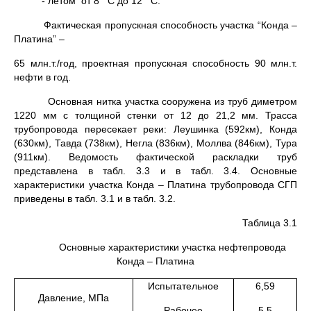
- летом от 8
C до 12
C.
Фактическая пропускная способность участка “Конда –
Платина” –
65 млн.т./год, проектная пропускная способность 90 млн.т.
нефти в год.
Основная нитка участка сооружена из труб диметром
1220 мм с толщиной стенки от 12 до 21,2 мм. Трасса
трубопровода пересекает реки: Леушинка (592км), Конда
(630км), Тавда (738км), Негла (836км), Моллва (846км), Тура
(911км). Ведомость фактической раскладки труб
представлена в табл. 3.3 и в табл. 3.4. Основные
характеристики участка Конда – Платина трубопровода СГП
приведены в табл. 3.1 и в табл. 3.2.
Таблица 3.1
Основные характеристики участка нефтепровода
Конда – Платина
Испытательное
6,59
Давление, МПа
Рабочее
5,5