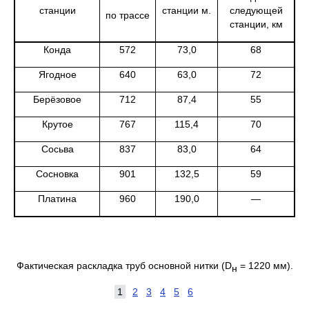
станции
станции м.
следующей
по трассе
станции, км
Конда
572
73,0
68
Ягодное
640
63,0
72
Берёзовое
712
87,4
55
Крутое
767
115,4
70
Сосьва
837
83,0
64
Сосновка
901
132,5
59
Платина
960
190,0
—
Фактическая раскладка труб основной нитки (D
= 1220 мм).
н
1
2
3
4
5
6