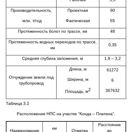
Производительность,
Проектная
90
млн. т/год
Фактическая
55
Протяженность болот по трассе, км
48
Протяженность водных переходов по трассе,
0,35
км
Средняя глубина заложения, м
1,8 – 3,2
Длина, м
61272
Отчуждение земли под
Ширина, м
6
трубопровод
2
367632
Площадь, м
Таблица 3.2
Расположение НПС на участке “Конда – Платина”.
Расстояние
км
Наименование
Отметка
до