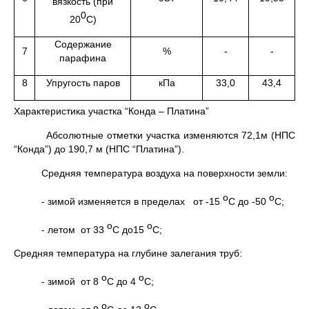
вязкость (при
0
20
С)
Содержание
7
%
-
-
парафина
8
Упругость паров
кПа
33,0
43,4
Характеристика участка “Конда – Платина”
Абсолютные отметки участка изменяются 72,1м (НПС
“Конда”) до 190,7 м (НПС “Платина”).
Средняя температура воздуха на поверхности земли:
o
o
- зимой изменяется в пределах от -15
C до -50
C;
o
o
- летом от 33
C до15
C;
Средняя температура на глубине залегания труб:
o
o
- зимой от 8
C до 4
C;
o
o