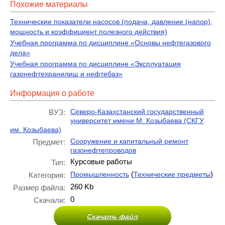
Похожие материалы
Технические показатели насосов (подача, давление (напор),
мощность и коэффициент полезного действия)
Учебная программа по дисциплине «Основы нефтегазового
дела»
Учебная программа по дисциплине «Эксплуатация
газонефтехранилищ и нефтебаз»
Информация о работе
Северо-Казахстанский государственный
ВУЗ:
университет имени М. Козыбаева (СКГУ
им. Козыбаева)
Сооружение и капитальный ремонт
Предмет:
газонефтепроводов
Курсовые работы
Тип:
(
)
Промышленность
Технические предметы
Категория:
260 Kb
Размер файла:
0
Скачали:
Скачать файл