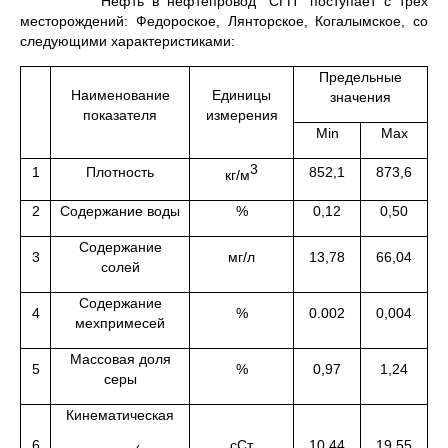
Нефть в нефтепровод “СГП” поступает с трех
месторождений: Федороское, Лянторское, Когалымское, со
следующими характеристиками:
Предельные
Наименование
Единицы
значения
показателя
измерения
Min
Max
3
1
Плотность
852,1
873,6
кг/м
2
Содержание воды
%
0,12
0,50
Содержание
3
мг/л
13,78
66,04
солей
Содержание
4
%
0.002
0,004
мехпримесей
Массовая доля
5
%
0,97
1,24
серы
Кинематическая
6
сСт
10,44
19,55