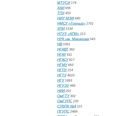
МТУСИ
179
ХАИ
656
ТПУ
455
НИУ МЭИ
640
НМСУ «Горный»
1701
ХПИ
1534
НТУУ «КПИ»
213
НУК им. Макарова
543
НВ
1001
НГАВТ
362
НГАУ
411
НГАСУ
817
НГМУ
665
НГПУ
214
НГТУ
4610
НГУ
1993
НГУЭУ
499
НИИ
201
ОмГТУ
302
ОмГУПС
230
СПбПК №4
115
ПГУПС
2489