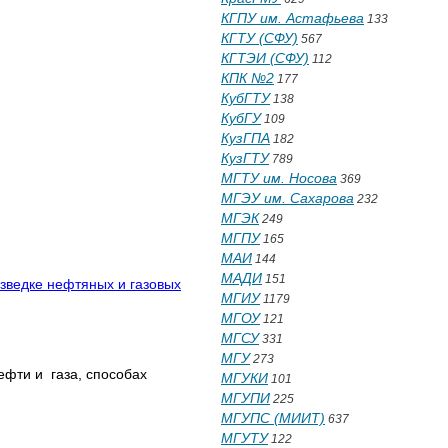
КГПУ им. Астафьева
133
КГТУ (СФУ)
567
КГТЭИ (СФУ)
112
КПК №2
177
КубГТУ
138
КубГУ
109
КузГПА
182
КузГТУ
789
МГТУ им. Носова
369
МГЭУ им. Сахарова
232
МГЭК
249
МГПУ
165
МАИ
144
МАДИ
151
азведке нефтяных и газовых
МГИУ
1179
МГОУ
121
МГСУ
331
МГУ
273
ефти и газа, способах
МГУКИ
101
МГУПИ
225
МГУПС (МИИТ)
637
МГУТУ
122