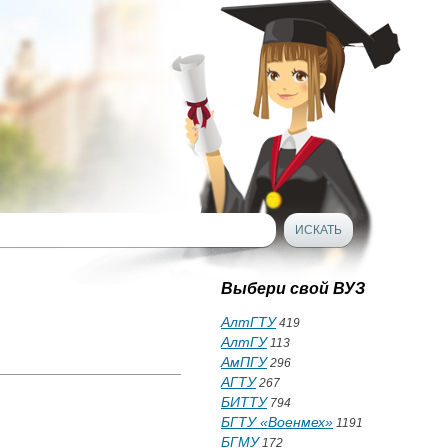
Выбери свой ВУЗ
АлтГТУ
419
АлтГУ
113
АмПГУ
296
АГТУ
267
БИТТУ
794
БГТУ «Военмех»
1191
БГМУ
172