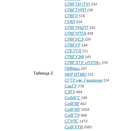
СПбГТИ (ТУ)
293
СПбГТУРП
236
СПбГУ
578
ГУАП
524
СПбГУНиПТ
291
СПбГУПТД
438
СПбГУСЭ
226
СПбГУТ
194
СПГУТД
151
СПбГУЭФ
145
СПбГЭТУ «ЛЭТИ»
379
ПИМаш
247
Таблица 2
НИУ ИТМО
531
СГТУ им. Гагарина
114
СахГУ
278
СЗТУ
484
СибАГС
249
СибГАУ
462
СибГИУ
1654
СибГТУ
946
СГУПС
1473
СибГУТИ
2083