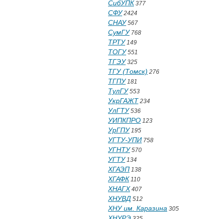
СибУПК
377
СФУ
2424
СНАУ
567
СумГУ
768
ТРТУ
149
ТОГУ
551
ТГЭУ
325
ТГУ (Томск)
276
ТГПУ
181
ТулГУ
553
УкрГАЖТ
234
УлГТУ
536
УИПКПРО
123
УрГПУ
195
УГТУ-УПИ
758
УГНТУ
570
УГТУ
134
ХГАЭП
138
ХГАФК
110
ХНАГХ
407
ХНУВД
512
ХНУ им. Каразина
305
ХНУРЭ
325