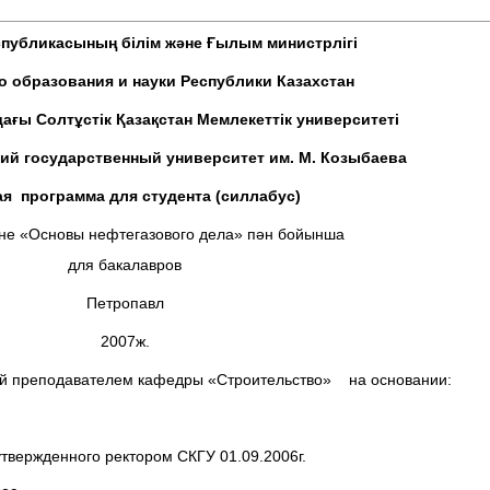
спубликасының білім және Ғылым министрлігі
 образования и науки Республики Казахстан
ағы Солтұстік Қазақстан Мемлекеттік университеті
ий государственный университет им. М. Козыбаева
ая программа для студента (силлабус)
не «Основы нефтегазового дела» пән бойынша
для бакалавров
Петропавл
2007ж.
й преподавателем кафедры «Строительство» на основании:
утвержденного ректором СКГУ 01.09.2006г.