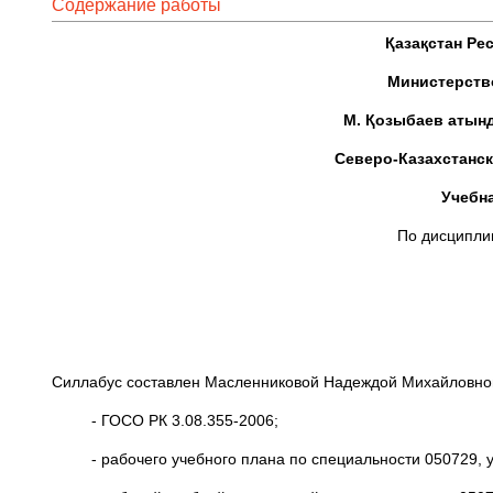
Содержание работы
Қазақстан Ре
Министерство
М. Қозыбаев атынд
Северо-Казахстанск
Учебн
По дисципли
Силлабус составлен Масленниковой Надеждой Михайловно
- ГОСО РК 3.08.355-2006;
- рабочего учебного плана по специальности 050729, 