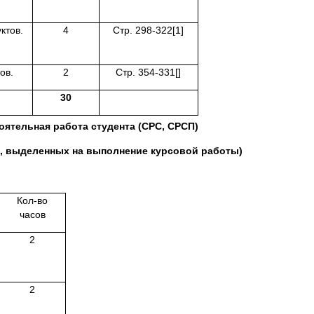
ктов.
4
Стр. 298-322[1]
ов.
2
Стр. 354-331[]
30
оятельная работа студента (СРС, СРСП)
в, выделенных на выполнение курсовой работы)
Кол-во
часов
2
2