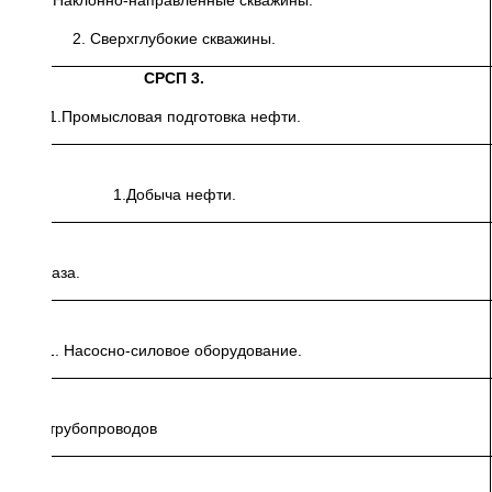
1. Наклонно-направленные скважины.
2. Сверхглубокие скважины.
СРСП 3.
1.Промысловая подготовка нефти.
1.Добыча нефти.
фти и газа.
1. Насосно-силовое оборудование.
жения трубопроводов