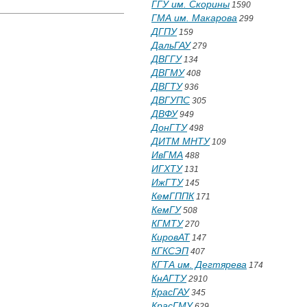
ГГУ им. Скорины
1590
ГМА им. Макарова
299
ДГПУ
159
ДальГАУ
279
ДВГГУ
134
ДВГМУ
408
ДВГТУ
936
ДВГУПС
305
ДВФУ
949
ДонГТУ
498
ДИТМ МНТУ
109
ИвГМА
488
ИГХТУ
131
ИжГТУ
145
КемГППК
171
КемГУ
508
КГМТУ
270
КировАТ
147
КГКСЭП
407
КГТА им. Дегтярева
174
КнАГТУ
2910
КрасГАУ
345
КрасГМУ
629