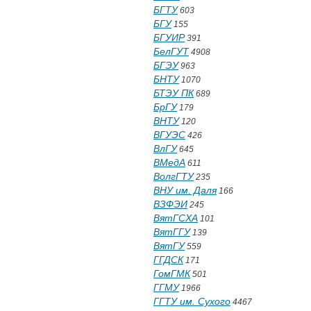
БГТУ
603
БГУ
155
БГУИР
391
БелГУТ
4908
БГЭУ
963
БНТУ
1070
БТЭУ ПК
689
БрГУ
179
ВНТУ
120
ВГУЭС
426
ВлГУ
645
ВМедА
611
ВолгГТУ
235
ВНУ им. Даля
166
ВЗФЭИ
245
ВятГСХА
101
ВятГГУ
139
ВятГУ
559
ГГДСК
171
ГомГМК
501
ГГМУ
1966
ГГТУ им. Сухого
4467