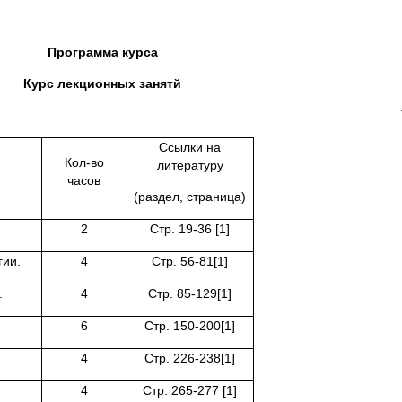
Программа курса
Курс лекционных занятй
лица 
Ссылки на
Кол-во
литературу
часов
(раздел, страница)
2
Стр. 19-36 [1]
гии.
4
Стр. 56-81[1]
.
4
Стр. 85-129[1]
6
Стр. 150-200[1]
4
Стр. 226-238[1]
4
Стр. 265-277 [1]