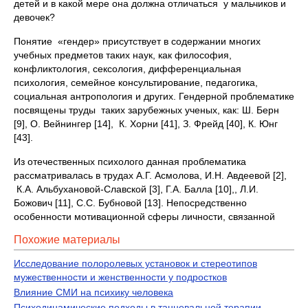
детей и в какой мере она должна отличаться у мальчиков и
девочек?
Понятие «гендер» присутствует в содержании многих
учебных предметов таких наук, как философия,
конфликтология, сексология, дифференциальная
психология, семейное консультирование, педагогика,
социальная антропология и других. Гендерной проблематике
посвящены труды таких зарубежных ученых, как: Ш. Берн
[9], О. Вейнингер [14], К. Хорни [41], З. Фрейд [40], К. Юнг
[43].
Из отечественных психолого данная проблематика
рассматривалась в трудах А.Г. Асмолова, И.Н. Авдеевой [2],
К.А. Альбухановой-Славской [3], Г.А. Балла [10],, Л.И.
Божович [11], С.С. Бубновой [13]. Непосредственно
особенности мотивационной сферы личности, связанной
Похожие материалы
Исследование полоролевых установок и стереотипов
мужественности и женственности у подростков
Влияние СМИ на психику человека
Психодинамические подходы в танцевальной терапии